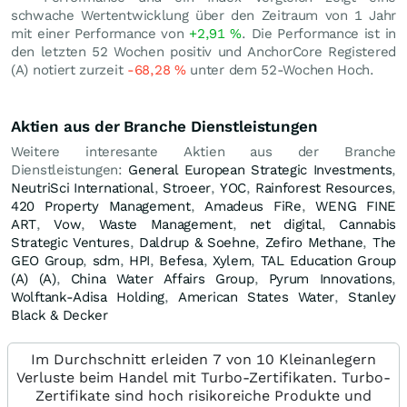
schwache Wertentwicklung über den Zeitraum von 1 Jahr
mit einer Performance von
+2,91
%
. Die Performance ist in
den letzten 52 Wochen positiv und AnchorCore Registered
(A) notiert zurzeit
-68,28
%
unter dem 52-Wochen Hoch.
Aktien aus der Branche Dienstleistungen
Weitere interesante Aktien aus der Branche
Dienstleistungen:
General European Strategic Investments
,
NeutriSci International
,
Stroeer
,
YOC
,
Rainforest Resources
,
420 Property Management
,
Amadeus FiRe
,
WENG FINE
ART
,
Vow
,
Waste Management
,
net digital
,
Cannabis
Strategic Ventures
,
Daldrup & Soehne
,
Zefiro Methane
,
The
GEO Group
,
sdm
,
HPI
,
Befesa
,
Xylem
,
TAL Education Group
(A) (A)
,
China Water Affairs Group
,
Pyrum Innovations
,
Wolftank-Adisa Holding
,
American States Water
,
Stanley
Black & Decker
Im Durchschnitt erleiden 7 von 10 Kleinanlegern
Verluste beim Handel mit Turbo-Zertifikaten. Turbo-
Zertifikate sind hoch risikoreiche Produkte und