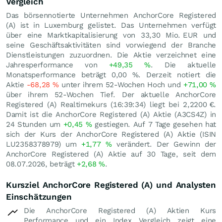
Vergleich
Das börsennotierte Unternehmen AnchorCore Registered
(A) ist in Luxemburg gelistet. Das Unternehmen verfügt
über eine Marktkapitalisierung von 33,30 Mio.
EUR
und
seine Geschäftsaktivitäten sind vorwiegend der Branche
Dienstleistungen zuzuordnen. Die Aktie verzeichnet eine
Jahresperformance von
+49,35
%
. Die aktuelle
Monatsperformance beträgt
0,00
%
. Derzeit notiert die
Aktie
-68,28
%
unter ihrem 52-Wochen Hoch und
+71,00
%
über ihrem 52-Wochen Tief. Der aktuelle AnchorCore
Registered (A) Realtimekurs (16:39:34) liegt bei 2,2200
€
.
Damit ist die AnchorCore Registered (A) Aktie (A3CS4Z) in
24 Stunden um
+0,45
%
gestiegen. Auf 7 Tage gesehen hat
sich der Kurs der AnchorCore Registered (A) Aktie (ISIN
LU2358378979) um
+1,77
%
verändert. Der Gewinn der
AnchorCore Registered (A) Aktie auf 30 Tage, seit dem
08.07.2026, beträgt
+2,68
%
.
Kursziel AnchorCore Registered (A) und Analysten
Einschätzungen
Die AnchorCore Registered (A) Aktien Kurs
Performance und ein Index Vergleich zeigt eine