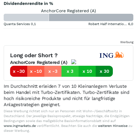
Dividendenrendite in %
AnchorCore Registered (A)
Quanta Services
0,1
Robert Half International
6,0
Werbung
Long oder Short ?
AnchorCore Registered (A)
x -30
x -10
x -3
x 3
x 10
x 30
Im Durchschnitt erleiden 7 von 10 Kleinanlegern Verluste
beim Handel mit Turbo-Zertifikaten. Turbo-Zertifikate sind
hoch risikoreiche Produkte und nicht für langfristige
Anlagestrategien geeignet.
Diese Werbung richtet sich nur an Personen mit Wohn-/Geschäftssitz in
Deutschland. Der jeweilige Basisprospekt, etwaige Nachträge, die Endgültigen
Bedingungen sowie das maßgebliche Basisinformationsblatt sind auf
www.ingmarkets.de
veröffentlicht. Beachten Sie auch die
weiteren Hinweise
zu
dieser Werbung.