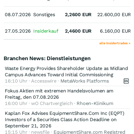
08.07.2026
08.07.2026
Sonstiges
2,2600
EUR
22.600,00
EUR
27.05.2026
27.05.2026
Insiderkauf
2,4600
EUR
6.160,00
EUR
alle Insidertrades »
Branchen News: Dienstleistungen
Waste Energy Provides Shareholder Update as Midland
Campus Advances Toward Initial Commissioning
16:10 Uhr · Accesswire ·
MetaWorks Platforms
Fokus Aktien mit extremen Handelsvolumen am
Freitag, den 07.08.2026
16:00 Uhr · wO Chartvergleich ·
Rhoen-Klinikum
Kaplan Fox Advises EquipmentShare.Com Inc (EQPT)
Investors of a Securities Class Action Deadline on
September 21, 2026
15:15 Uhr · newsfile ·
EquipmentShare.com Registred