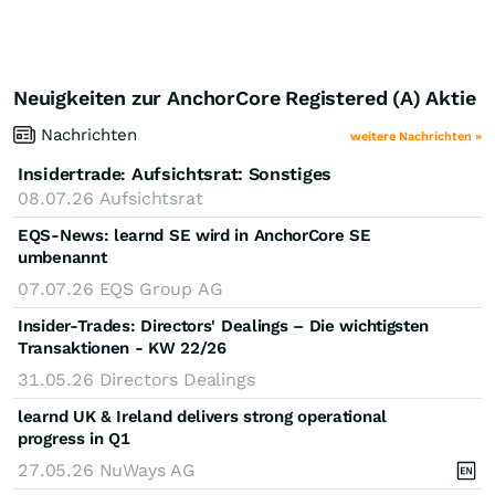
Neuigkeiten zur AnchorCore Registered (A) Aktie
Nachrichten
weitere Nachrichten »
Insidertrade
Aufsichtsrat: Sonstiges
:
08.07.26
Aufsichtsrat
EQS-News: learnd SE wird in AnchorCore SE
umbenannt
07.07.26
EQS Group AG
Insider-Trades: Directors' Dealings – Die wichtigsten
Transaktionen - KW 22/26
31.05.26
Directors Dealings
learnd UK & Ireland delivers strong operational
progress in Q1
27.05.26
NuWays AG