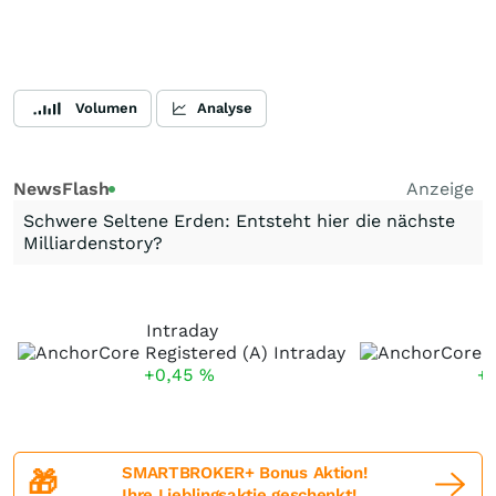
Volumen
Analyse
NewsFlash
Anzeige
Schwere Seltene Erden: Entsteht hier die nächste
Milliardenstory?
Intraday
+0,45
%
+
SMARTBROKER+ Bonus Aktion!
🎁
Ihre Lieblingsaktie geschenkt!