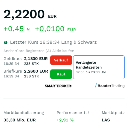
2,2200
EUR
+0,45
+0,0100
%
EUR
Letzter Kurs
16:39:34
Lang & Schwarz
AnchorCore Registered (A) Aktie kaufen
Geldkurs
2,1800
EUR
Verkauf
Verlängerte
16:39:34
238
STK
Handelszeiten
Briefkurs
2,2600
EUR
07:30 bis 23:00 Uhr
Kauf
16:39:34
238
STK
Marktkapitalisierung
Performance 1 J
Martktplatz
33,30 Mio.
EUR
+2,91
%
LAS