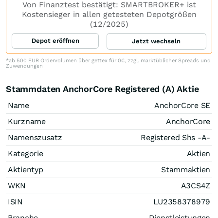
Von Finanztest bestätigt: SMARTBROKER+ ist
Kostensieger in allen getesteten Depotgrößen
(12/2025)
Depot eröffnen
Jetzt wechseln
*ab 500 EUR Ordervolumen über gettex für 0€, zzgl. marktüblicher Spreads und
Zuwendungen
Stammdaten AnchorCore Registered (A) Aktie
Name
AnchorCore SE
Kurzname
AnchorCore
Namenszusatz
Registered Shs -A-
Kategorie
Aktien
Aktientyp
Stammaktien
WKN
A3CS4Z
ISIN
LU2358378979
Branche
Dienstleistungen