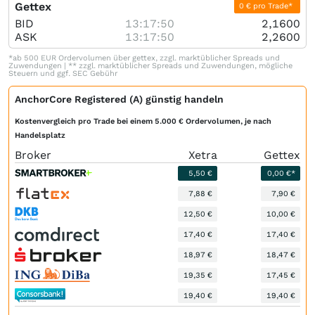
Gettex
0 € pro Trade*
BID
13:17:50
2,1600
ASK
13:17:50
2,2600
*ab 500 EUR Ordervolumen über gettex, zzgl. marktüblicher Spreads und
Zuwendungen | ** zzgl. marktüblicher Spreads und Zuwendungen, mögliche
Steuern und ggf. SEC Gebühr
AnchorCore Registered (A) günstig handeln
Kostenvergleich pro Trade bei einem 5.000 € Ordervolumen, je nach
Handelsplatz
Broker
Xetra
Gettex
5,50 €
0,00 €*
7,88 €
7,90 €
12,50 €
10,00 €
17,40 €
17,40 €
18,97 €
18,47 €
19,35 €
17,45 €
19,40 €
19,40 €