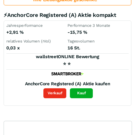
⚡AnchorCore Registered (A) Aktie kompakt
Jahresperformance
Performance 3 Monate
+2,91
%
-15,75
%
relatives Volumen (rVol)
Tagesvolumen
0,03
x
16 St.
wallstreetONLINE Bewertung
⭐
⭐
AnchorCore Registered (A)
Aktie kaufen
Verkauf
Kauf