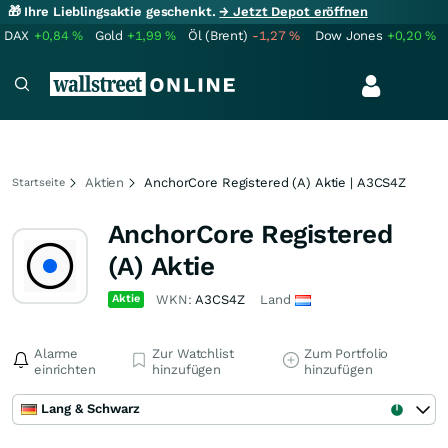
🎁 Ihre Lieblingsaktie geschenkt.
→ Jetzt Depot eröffnen
DAX
+0,84
%
Gold
+1,99
%
Öl (Brent)
-1,27
%
Dow Jones
+0,20
%
Aktien
AnchorCore Registered (A) Aktie | A3CS4Z
Startseite
AnchorCore Registered
(A) Aktie
Aktie
WKN:
A3CS4Z
Land
Alarme
Zur Watchlist
Zum Portfolio
einrichten
hinzufügen
hinzufügen
Lang & Schwarz