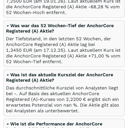
7,2500
EUR
(am
19.01.26
). Laut aktuellem Kurs ist
die AnchorCore Registered (A) Aktie -68,28
%
vom
52 Wochen-Hoch entfernt.
Was war das 52 Wochen-Tief der AnchorCore
Registered (A) Aktie?
Der Tiefststand, in den letzten 52 Wochen, der
AnchorCore Registered (A) Aktie lag bei
1,3450
EUR
(am
17.12.25
). Laut aktuellem Kurs ist
die AnchorCore Registered (A) Aktie +71,00
%
vom
52 Wochen-Tief entfernt.
Was ist das aktuelle Kursziel der AnchorCore
Registered (A) Aktie?
Das durchschnittliche Kursziel von Analysten liegt
bei -. Auf Basis des aktuellen AnchorCore
Registered (A)-Kurses von 2,2200
€
ergibt sich ein
erwartetes Potenzial von nan
%
. Die Aktie gilt also
bei Analysten als unterbewertet.
Wie ist die Performance der AnchorCore