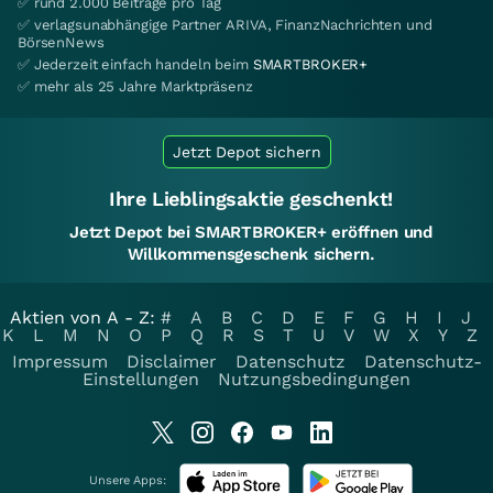
✅ rund 2.000 Beiträge pro Tag
✅ verlagsunabhängige Partner ARIVA, FinanzNachrichten und
BörsenNews
✅ Jederzeit einfach handeln beim
SMARTBROKER+
✅ mehr als 25 Jahre Marktpräsenz
Jetzt Depot sichern
Ihre Lieblingsaktie geschenkt!
Jetzt Depot bei SMARTBROKER+ eröffnen und
Willkommensgeschenk sichern.
Aktien von A - Z:
#
A
B
C
D
E
F
G
H
I
J
K
L
M
N
O
P
Q
R
S
T
U
V
W
X
Y
Z
Impressum
Disclaimer
Datenschutz
Datenschutz-
Einstellungen
Nutzungsbedingungen
Unsere Apps: