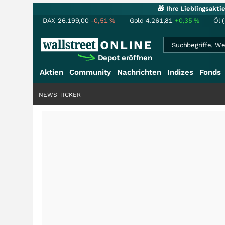
🎁 Ihre Lieblingsakt
DAX
26.199,00
-0,51
%
Gold
4.261,81
+0,35
%
Öl 
Depot eröffnen
Aktien
Community
Nachrichten
Indizes
Fonds
NEWS TICKER