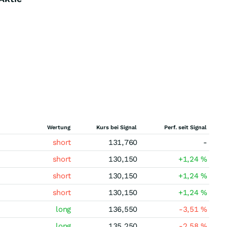
Wertung
Kurs bei Signal
Perf. seit Signal
short
131,760
-
short
130,150
+1,24
%
short
130,150
+1,24
%
short
130,150
+1,24
%
long
136,550
-3,51
%
long
135,250
-2,58
%