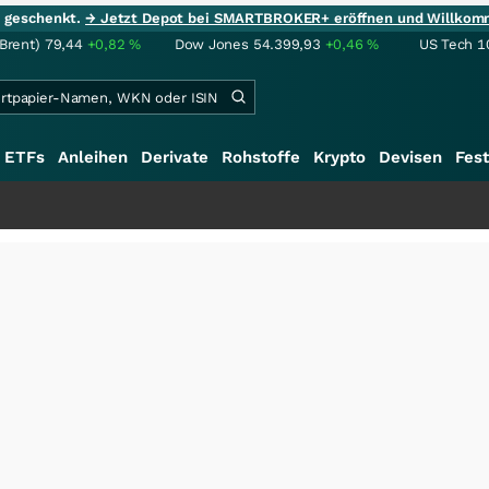
ie geschenkt.
→ Jetzt Depot bei SMARTBROKER+ eröffnen und Willkom
(Brent)
79,44
+0,82
%
Dow Jones
54.399,93
+0,46
%
US Tech 1
ETFs
Anleihen
Derivate
Rohstoffe
Krypto
Devisen
Fest