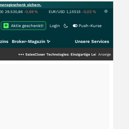
mensgeschenk sichern.
00
29.530,86
-0,69
%
EUR/USD
1,15515
-0,03
%
Aktie geschenkt!
Login
Push-Kurse
zins
Broker-Magazin ✨
Unsere Services
+++
SalesCloser Technologies: Einzigartige Leistung zieht die Top-Dogs an!
Anzeige