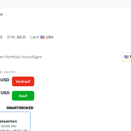
rt
23
SYM:
GILD
Land
USA
m Portfolio hinzufügen
ie kaufen
USD
Verkauf
K
USD
Kauf
K
elszeiten
s 23:00 Uhr
:00 bis 19:00 Uhr