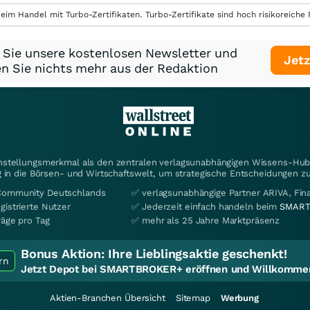
eim Handel mit Turbo-Zertifikaten. Turbo-Zertifikate sind hoch risikoreiche P
 Sie unsere kostenlosen Newsletter und
Jetz
n Sie nichts mehr aus der Redaktion
instellungsmerkmal als den zentralen verlagsunabhängigen Wissens-Hub 
 in die Börsen- und Wirtschaftswelt, um strategische Entscheidungen zu
Community Deutschlands
✅ verlagsunabhängige Partner ARIVA, Fi
gistrierte Nutzer
✅ Jederzeit einfach handeln beim
SMART
räge pro Tag
✅ mehr als 25 Jahre Marktpräsenz
Bonus Aktion:
Ihre Lieblingsaktie geschenkt!
rn
Jetzt Depot bei SMARTBROKER+ eröffnen und Willkommen
Aktien-Branchen Übersicht
Sitemap
Werbung