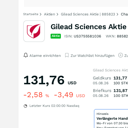
Aktien
Gilead Sciences Aktie | 885823
Cha
Startseite
Gilead Sciences Aktie
Aktie
ISIN:
US3755581036
WKN:
8858
Alarme einrichten
Zur Watchlist hinzufügen
Zu
Gilead Sciences Akt
131,76
Geldkurs
131,77
USD
05.08.26
100
ST
Briefkurs
131,87
-2,58
-3,49
%
USD
05.08.26
100
ST
Letzter Kurs
02:00:00
Nasdaq
Hinweis
Verlängerte Hand
Mo-Fr von
07:30 bi
Neu: Samstag von 14