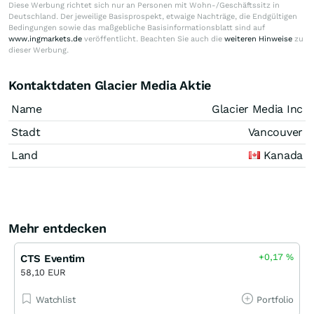
Diese Werbung richtet sich nur an Personen mit Wohn-/Geschäftssitz in
Deutschland. Der jeweilige Basisprospekt, etwaige Nachträge, die Endgültigen
Bedingungen sowie das maßgebliche Basisinformationsblatt sind auf
www.ingmarkets.de
veröffentlicht. Beachten Sie auch die
weiteren Hinweise
zu
dieser Werbung.
Kontaktdaten Glacier Media Aktie
Name
Glacier Media Inc
Stadt
Vancouver
Land
Kanada
Mehr entdecken
+0,17
%
CTS Eventim
58,10 EUR
Watchlist
Portfolio