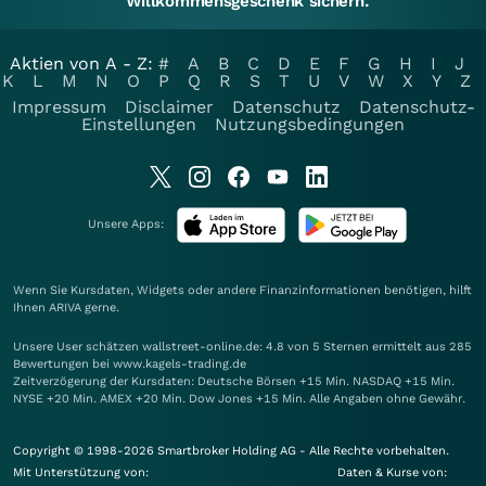
Willkommensgeschenk sichern.
Aktien von A - Z:
#
A
B
C
D
E
F
G
H
I
J
K
L
M
N
O
P
Q
R
S
T
U
V
W
X
Y
Z
Impressum
Disclaimer
Datenschutz
Datenschutz-
Einstellungen
Nutzungsbedingungen
Unsere Apps:
Wenn Sie Kursdaten, Widgets oder andere Finanzinformationen benötigen, hilft
Ihnen
ARIVA
gerne.
Unsere User schätzen wallstreet-online.de: 4.8 von 5 Sternen ermittelt aus 285
Bewertungen bei www.kagels-trading.de
Zeitverzögerung der Kursdaten: Deutsche Börsen +15 Min. NASDAQ +15 Min.
NYSE +20 Min. AMEX +20 Min. Dow Jones +15 Min. Alle Angaben ohne Gewähr.
Copyright © 1998-2026 Smartbroker Holding AG - Alle Rechte vorbehalten.
Mit Unterstützung von:
Daten & Kurse von: