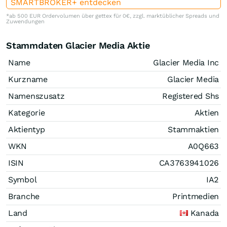
SMARTBROKER+ entdecken
*ab 500 EUR Ordervolumen über gettex für 0€, zzgl. marktüblicher Spreads und
Zuwendungen
Stammdaten Glacier Media Aktie
Name
Glacier Media Inc
Kurzname
Glacier Media
Namenszusatz
Registered Shs
Kategorie
Aktien
Aktientyp
Stammaktien
WKN
A0Q663
ISIN
CA3763941026
Symbol
IA2
Branche
Printmedien
Land
Kanada