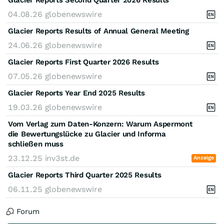
04.08.26
globenewswire
Glacier Reports Results of Annual General Meeting
24.06.26
globenewswire
Glacier Reports First Quarter 2026 Results
07.05.26
globenewswire
Glacier Reports Year End 2025 Results
19.03.26
globenewswire
Vom Verlag zum Daten-Konzern: Warum Aspermont
die Bewertungslücke zu Glacier und Informa
schließen muss
23.12.25
inv3st.de
Anzeige
Glacier Reports Third Quarter 2025 Results
06.11.25
globenewswire
Forum