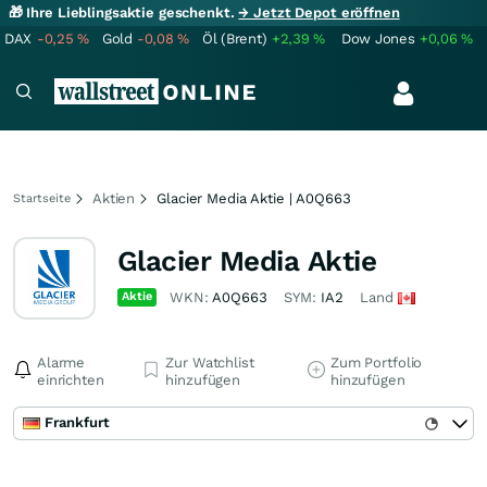
🎁 Ihre Lieblingsaktie geschenkt.
→ Jetzt Depot eröffnen
DAX
-0,25
%
Gold
-0,08
%
Öl (Brent)
+2,39
%
Dow Jones
+0,06
%
Aktien
Glacier Media Aktie | A0Q663
Startseite
Glacier Media Aktie
Aktie
WKN:
A0Q663
SYM:
IA2
Land
Alarme
Zur Watchlist
Zum Portfolio
einrichten
hinzufügen
hinzufügen
Frankfurt