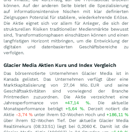
können. Auf der anderen Seite bietet die Spezialisierung
auf informationsintensive Nischen mit klar definierten
Zielgruppen Potenzial für stabilere, wiederkehrende Erlöse.
Die Aktie eignet sich vor allem für Anleger, die sich der
strukturellen Risiken traditioneller Medienmärkte bewusst
sind, Transformationsphasen einschätzen können und einen
langfristigen Horizont mitbringen, um die Entwicklung der
digitalen und datenbasierten Geschäftsbereiche zu
verfolgen.
Glacier Media Aktien Kurs und Index Vergleich
Das börsennotierte Unternehmen Glacier Media ist in
Kanada gelistet. Das Unternehmen verfügt über eine
Marktkapitalisierung von 27,04 Mio.
EUR
und seine
Geschäftsaktivitäten sind vorwiegend der Branche
Printmedien zuzuordnen. Die Aktie verzeichnet eine
Jahresperformance von
+47,14
%
. Die aktuelle
Monatsperformance beträgt
+5,64
%
. Derzeit notiert die
Aktie
-3,74
%
unter ihrem 52-Wochen Hoch und
+186,11
%
über ihrem 52-Wochen Tief. Der aktuelle Glacier Media
Realtimekurs (08:33:51) liegt bei 0,2060
€
. Damit ist die