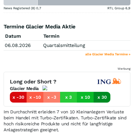
News Registered (B)
0,7
RTL Group
6,9
Termine Glacier Media Aktie
Datum
Termin
06.08.2026
Quartalsmitteilung
alle Glacier Media Termine »
Werbung
Long oder Short ?
Glacier Media
x -30
x -10
x -3
x 3
x 10
x 30
Im Durchschnitt erleiden 7 von 10 Kleinanlegern Verluste
beim Handel mit Turbo-Zertifikaten. Turbo-Zertifikate sind
hoch risikoreiche Produkte und nicht für langfristige
Anlagestrategien geeignet.