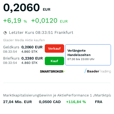
0,2060
EUR
+6,19
+0,0120
%
EUR
Letzter Kurs
08:33:51
Frankfurt
Glacier Media Aktie kaufen
Geldkurs
0,2060
EUR
Verkauf
Verlängerte
08:33:54
4.860
STK
Handelszeiten
Briefkurs
0,2380
EUR
07:30 bis 23:00 Uhr
Kauf
08:33:54
4.860
STK
Marktkapitalisierung
Gewinn je Aktie
Performance 1 J
Martktplat
27,04 Mio.
EUR
0,0500
CAD
+116,84
%
FRA