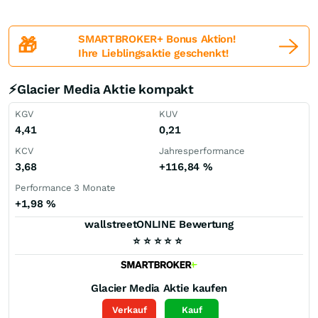
SMARTBROKER+ Bonus Aktion!
🎁
Ihre Lieblingsaktie geschenkt!
⚡Glacier Media Aktie kompakt
KGV
KUV
4,41
0,21
KCV
Jahresperformance
3,68
+116,84
%
Performance 3 Monate
+1,98
%
wallstreetONLINE Bewertung
⭐
⭐
⭐
⭐
⭐
Glacier Media
Aktie kaufen
Verkauf
Kauf