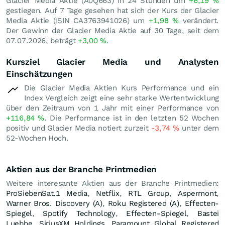
Glacier Media Aktie (A0Q663) in 24 Stunden um
+6,19
%
gestiegen. Auf 7 Tage gesehen hat sich der Kurs der Glacier
Media Aktie (ISIN CA3763941026) um
+1,98
%
verändert.
Der Gewinn der Glacier Media Aktie auf 30 Tage, seit dem
07.07.2026, beträgt
+3,00
%
.
Kursziel Glacier Media und Analysten
Einschätzungen
Die Glacier Media Aktien Kurs Performance und ein
Index Vergleich zeigt eine sehr starke Wertentwicklung
über den Zeitraum von 1 Jahr mit einer Performance von
+116,84
%
. Die Performance ist in den letzten 52 Wochen
positiv und Glacier Media notiert zurzeit
-3,74
%
unter dem
52-Wochen Hoch.
Aktien aus der Branche Printmedien
Weitere interesante Aktien aus der Branche Printmedien:
ProSiebenSat.1 Media
,
Netflix
,
RTL Group
,
Aspermont
,
Warner Bros. Discovery (A)
,
Roku Registered (A)
,
Effecten-
Spiegel
,
Spotify Technology
,
Effecten-Spiegel
,
Bastei
Luebbe
,
SiriusXM Holdings
,
Paramount Global Registered