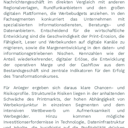
Nachrichtengeschäft im direkten Vergleich mit anderen
Regionalverlagen, Rundfunkanbietern und den großen
digitalen Plattformen, die Werbebudgets anziehen. In den
Fachsegmenten konkurriert das Unternehmen mit
spezialisierten Informationsdiensten, Beratungs- und
Datenanbietern. Entscheidend für die wirtschaftliche
Entwicklung sind die Geschwindigkeit der Print-Erosion, die
Fähigkeit, Leser und Werbekunden auf digitale Kanäle zu
migrieren, sowie die Margenentwicklung in den daten- und
informationsgetriebenen Nischen. Kennzahlen wie der
Anteil wiederkehrender, digitaler Erlöse, die Entwicklung
der operativen Marge und der Cashflow aus dem
Bestandsgeschäft sind zentrale Indikatoren für den Erfolg
des Transformationskurses.
Für Anleger ergeben sich daraus klare Chancen- und
Risikoprofile. Strukturelle Risiken liegen in der anhaltenden
Schwäche des Printmarkts, der hohen Abhängigkeit von
Werbekonjunktur in einzelnen Segmenten und dem
intensiven Wettbewerb um Aufmerksamkeit und
Werbegelder. Hinzu kommen mögliche
Investitionserfordernisse in Technologie, Dateninfrastruktur
und Inhalte, die kurzfristig auf die Profitabilität drücken