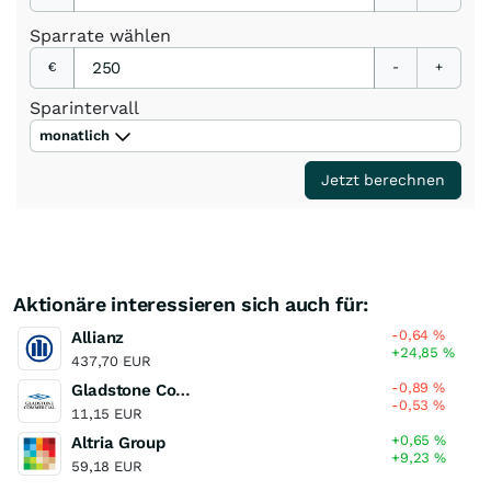
Sparrate
wählen
€
-
+
Sparintervall
monatlich
Jetzt berechnen
Aktionäre interessieren sich auch für:
-0,64
%
Allianz
+24,85
%
437,70 EUR
-0,89
%
Gladstone Commercial
-0,53
%
11,15 EUR
+0,65
%
Altria Group
+9,23
%
59,18 EUR