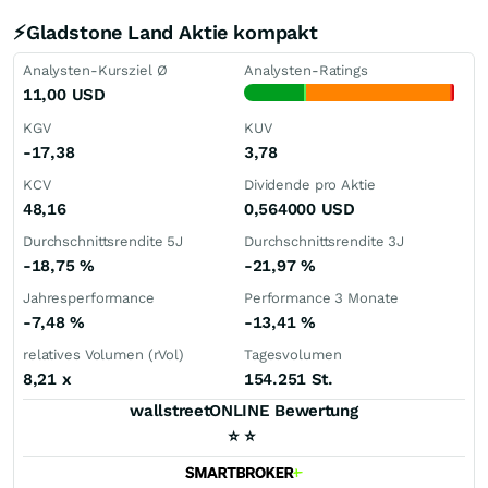
⚡Gladstone Land Aktie kompakt
Analysten-Kursziel Ø
Analysten-Ratings
11,00
USD
KGV
KUV
-17,38
3,78
KCV
Dividende pro Aktie
48,16
0,564000
USD
Durchschnittsrendite 5J
Durchschnittsrendite 3J
-18,75
%
-21,97
%
Jahresperformance
Performance 3 Monate
-7,48
%
-13,41
%
relatives Volumen (rVol)
Tagesvolumen
8,21
x
154.251 St.
wallstreetONLINE Bewertung
⭐
⭐