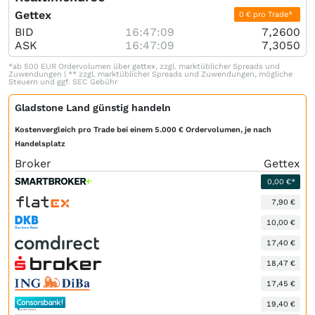
Gettex
0 € pro Trade*
BID
16:47:09
7,2600
ASK
16:47:09
7,3050
*ab 500 EUR Ordervolumen über gettex, zzgl. marktüblicher Spreads und
Zuwendungen | ** zzgl. marktüblicher Spreads und Zuwendungen, mögliche
Steuern und ggf. SEC Gebühr
Gladstone Land günstig handeln
Kostenvergleich pro Trade bei einem 5.000 € Ordervolumen, je nach
Handelsplatz
Broker
Gettex
0,00 €*
7,90 €
10,00 €
17,40 €
18,47 €
17,45 €
19,40 €