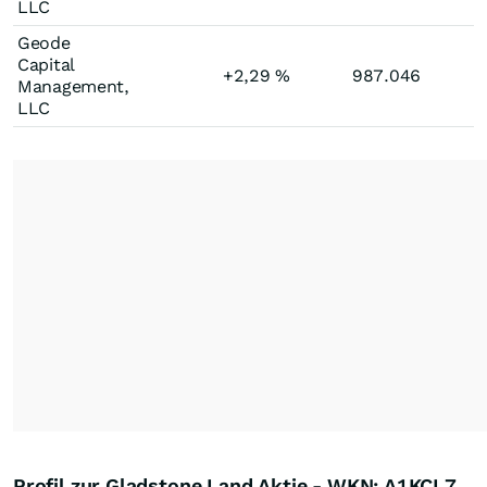
LLC
Geode
Capital
+2,29
%
987.046
Management,
LLC
Profil zur Gladstone Land Aktie - WKN: A1KCL7