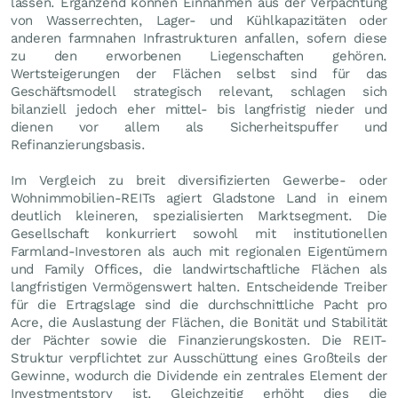
lassen. Ergänzend können Einnahmen aus der Verpachtung
von Wasserrechten, Lager- und Kühlkapazitäten oder
anderen farmnahen Infrastrukturen anfallen, sofern diese
zu den erworbenen Liegenschaften gehören.
Wertsteigerungen der Flächen selbst sind für das
Geschäftsmodell strategisch relevant, schlagen sich
bilanziell jedoch eher mittel- bis langfristig nieder und
dienen vor allem als Sicherheitspuffer und
Refinanzierungsbasis.
Im Vergleich zu breit diversifizierten Gewerbe- oder
Wohnimmobilien-REITs agiert Gladstone Land in einem
deutlich kleineren, spezialisierten Marktsegment. Die
Gesellschaft konkurriert sowohl mit institutionellen
Farmland-Investoren als auch mit regionalen Eigentümern
und Family Offices, die landwirtschaftliche Flächen als
langfristigen Vermögenswert halten. Entscheidende Treiber
für die Ertragslage sind die durchschnittliche Pacht pro
Acre, die Auslastung der Flächen, die Bonität und Stabilität
der Pächter sowie die Finanzierungskosten. Die REIT-
Struktur verpflichtet zur Ausschüttung eines Großteils der
Gewinne, wodurch die Dividende ein zentrales Element der
Investmentstory ist. Gleichzeitig erhöht dies die