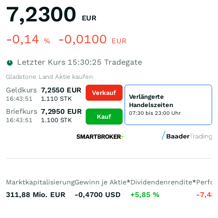
7,2300
EUR
-0,14
-0,0100
%
EUR
Letzter Kurs
15:30:25
Tradegate
Gladstone Land Aktie kaufen
Geldkurs
7,2550
EUR
Verkauf
Verlängerte
16:43:51
1.110
STK
Handelszeiten
Briefkurs
7,2950
EUR
07:30 bis 23:00 Uhr
Kauf
16:43:51
1.100
STK
Marktkapitalisierung
Gewinn je Aktie
*
Dividendenrendite
*
Perfo
311,88 Mio.
EUR
-0,4700
USD
+5,85
%
-7,48