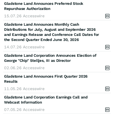
Gladstone Land Announces Preferred Stock
Repurchase Authorization
15.07.26
Accesswire
Gladstone Land Announces Monthly Cash
Distributions for July, August and September 2026
and Earnings Release and Conference Call Dates for
the Second Quarter Ended June 30, 2026
14.07.26
Accesswire
Gladstone Land Corporation Announces Election of
George "Chip" Stelljes, III as Director
02.06.26
Accesswire
Gladstone Land Announces First Quarter 2026
Results
11.05.26
Accesswire
Gladstone Land Corporation Earnings Call and
Webcast Information
07.05.26
Accesswire