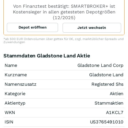
Von Finanztest bestätigt: SMARTBROKER+ ist
Kostensieger in allen getesteten Depotgrößen
(12/2025)
Depot eröffnen
Jetzt wechseln
*ab 500 EUR Ordervolumen über gettex für 0€, zzgl. marktüblicher Spreads und
Zuwendungen
Stammdaten Gladstone Land Aktie
Name
Gladstone Land Corp
Kurzname
Gladstone Land
Namenszusatz
Registered Shs
Kategorie
Aktien
Aktientyp
Stammaktien
WKN
A1KCL7
ISIN
US3765491010