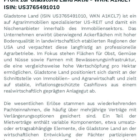
ISIN: US3765491010
Gladstone Land (ISIN US3765491010, WKN A1KCL7) ist ein
auf Agrarimmobilien spezialisierter US-REIT und damit ein
Nischenanbieter innerhalb des Immobiliensektors. Das
Unternehmen erwirbt überwiegend Ackerflächen mit hoher
Bodenqualität in landwirtschaftlich etablierten Regionen der
USA und verpachtet diese langfristig an professionelle
Agrarbetriebe. Im Fokus stehen Flächen für Obst, Gemüse
und Nüsse sowie Farmen mit Bewässerungsinfrastruktur,
die eine vergleichsweise hohe Wertschöpfung pro Hektar
ermöglichen. Gladstone Land positioniert sich damit an der
Schnittstelle von Immobilien- und Agrarwirtschaft und zielt
auf stabile, inflationsgeschützte Cashflows aus einem
realwirtschaftlich geprägten Anlagegut ab.
Die wesentlichen Erlöse stammen aus wiederkehrenden
Pachteinnahmen, die häufig über mehrjährige Verträge mit
Verlängerungsoptionen gesichert sind. Ein Teil der
Mietverträge enthält variable Komponenten, etwa umsatz-
oder ertragsabhängige Elemente, die Gladstone Land an der
wirtschaftlichen Entwicklung der Pächter partizipieren