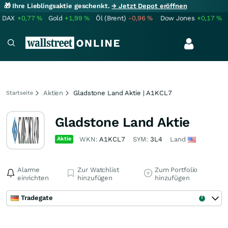
🎁 Ihre Lieblingsaktie geschenkt.
→ Jetzt Depot eröffnen
DAX
+0,77
%
Gold
+1,99
%
Öl (Brent)
-0,96
%
Dow Jones
+0,17
%
Aktien
Gladstone Land Aktie | A1KCL7
Startseite
Gladstone Land Aktie
Aktie
WKN:
A1KCL7
SYM:
3L4
Land
Alarme
Zur Watchlist
Zum Portfolio
einrichten
hinzufügen
hinzufügen
Tradegate