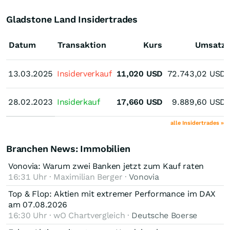
Gladstone Land Insidertrades
Datum
Transaktion
Kurs
Umsatz
13.03.2025
13.03.2025
Insiderverkauf
11,020
USD
72.743,02
USD
28.02.2023
28.02.2023
Insiderkauf
17,660
USD
9.889,60
USD
alle Insidertrades »
Branchen News: Immobilien
Vonovia: Warum zwei Banken jetzt zum Kauf raten
16:31 Uhr · Maximilian Berger ·
Vonovia
Top & Flop: Aktien mit extremer Performance im DAX
am 07.08.2026
16:30 Uhr · wO Chartvergleich ·
Deutsche Boerse