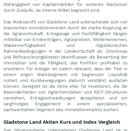
Abhängigkeit von Kapitalmärkten für weiteres Wachstum
durch Zukäufe, da interne Mittel begrenzt sind.
Das Risikoprofil von Gladstone Land unterscheidet sich von
klassischen Immobilienwerten durch die starke Kopplung an
die Agrarwirtschaft. Ertragslage und Pachtfähigkeit hängen
mittelbar von Ernteerträgen, Agrarpreisen, Wetterextremen,
Wasserverfügbarkeit und regulatorischen
Rahmenbedingungen in der Landwirtschaft ab. Zinsniveau
und Refinanzierungskosten beeinflussen die Bewertung der
Immobilien und die Fähigkeit, das Portfolio profitabel zu
erweitern. Für Anleger ist zudem relevant, dass der Titel in
einem engen Marktsegment mit begrenzter Liquidität
notiert und Kursbewegungen dadurch verstärkt ausfallen
können. Geeignet ist die Aktie eher für Investoren, die die
Besonderheiten von Agrarimmobilien und REIT-Strukturen
verstehen, Ertragsschwankungen akzeptieren und ein
langfristiges Engagement in einem spezialisierten,
sachwertnahen Segment des Immobilienmarkts suchen.
Gladstone Land Aktien Kurs und Index Vergleich
Das börsennotierte Unternehmen Gladstone Land ist in