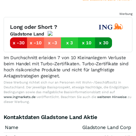
Werbung
Long oder Short ?
Gladstone Land
x -30
x -10
x -3
x 3
x 10
x 30
Im Durchschnitt erleiden 7 von 10 Kleinanlegern Verluste
beim Handel mit Turbo-Zertifikaten. Turbo-Zertifikate sind
hoch risikoreiche Produkte und nicht für langfristige
Anlagestrategien geeignet.
Diese Werbung richtet sich nur an Personen mit Wohn-/Geschäftssitz in
Deutschland. Der jeweilige Basisprospekt, etwaige Nachträge, die Endgültigen
Bedingungen sowie das maßgebliche Basisinformationsblatt sind auf
www.ingmarkets.de
veröffentlicht. Beachten Sie auch die
weiteren Hinweise
zu
dieser Werbung.
Kontaktdaten Gladstone Land Aktie
Name
Gladstone Land Corp