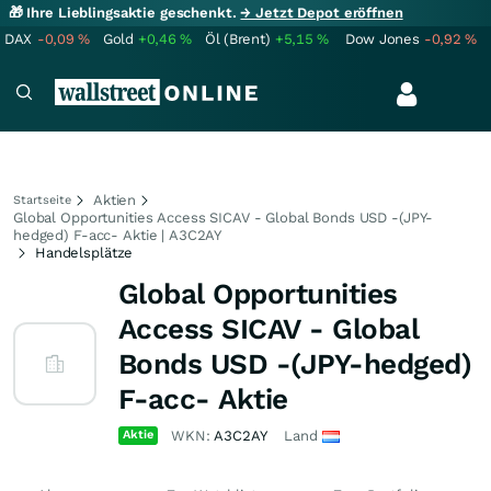
🎁 Ihre Lieblingsaktie geschenkt.
→ Jetzt Depot eröffnen
DAX
-0,09
%
Gold
+0,46
%
Öl (Brent)
+5,15
%
Dow Jones
-0,92
%
Aktien
Startseite
Global Opportunities Access SICAV - Global Bonds USD -(JPY-
hedged) F-acc- Aktie | A3C2AY
Handelsplätze
Global Opportunities
Access SICAV - Global
Bonds USD -(JPY-hedged)
F-acc- Aktie
Aktie
WKN:
A3C2AY
Land