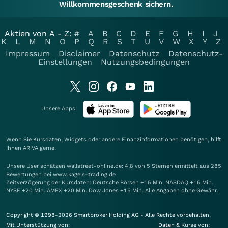
Willkommensgeschenk sichern.
Aktien von A - Z:
#
A
B
C
D
E
F
G
H
I
J
K
L
M
N
O
P
Q
R
S
T
U
V
W
X
Y
Z
Impressum
Disclaimer
Datenschutz
Datenschutz-
Einstellungen
Nutzungsbedingungen
Unsere Apps:
Wenn Sie Kursdaten, Widgets oder andere Finanzinformationen benötigen, hilft
Ihnen
ARIVA
gerne.
Unsere User schätzen wallstreet-online.de: 4.8 von 5 Sternen ermittelt aus 285
Bewertungen bei www.kagels-trading.de
Zeitverzögerung der Kursdaten: Deutsche Börsen +15 Min. NASDAQ +15 Min.
NYSE +20 Min. AMEX +20 Min. Dow Jones +15 Min. Alle Angaben ohne Gewähr.
Copyright © 1998-2026 Smartbroker Holding AG - Alle Rechte vorbehalten.
Mit Unterstützung von:
Daten & Kurse von: