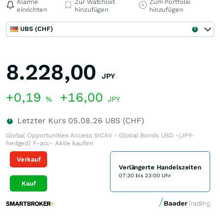
Alarme
Zur Watchlist
Zum Portfolio
einrichten
hinzufügen
hinzufügen
UBS (CHF)
8.228,00
JPY
+0,19
+16,00
%
JPY
Letzter Kurs
05.08.26
UBS (CHF)
Global Opportunities Access SICAV - Global Bonds USD -(JPY-
hedged) F-acc- Aktie kaufen
Verkauf
Verlängerte Handelszeiten
07:30 bis 23:00 Uhr
Kauf