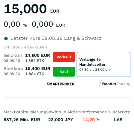
15,000
EUR
0,00
0,000
%
EUR
Letzter Kurs
08.08.26
Lang & Schwarz
GNI Group Aktie kaufen
Geldkurs
14,600
EUR
Verkauf
Verlängerte
08.08.26
1.884
STK
Handelszeiten
Briefkurs
15,400
EUR
07:30 bis 23:00 Uhr
Kauf
08.08.26
1.884
STK
Marktkapitalisierung
Gewinn je Aktie
*
Performance 1 J
Martktpla
987,26 Mio.
EUR
-23,000
JPY
-14,29
%
LAS