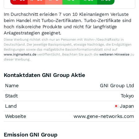
Im Durchschnitt erleiden 7 von 10 Kleinanlegern Verluste
beim Handel mit Turbo-Zertifikaten. Turbo-Zertifikate sind
hoch risikoreiche Produkte und nicht für langfristige
Anlagestrategien geeignet.
Diese Werbung richtet sich nur an Personen mit Wohn-/Geschäftssitz in
Deutschland. Der jeweilige Basisprospekt, etwaige Nachträge, die Endgültigen
Bedingungen sowie das maßgebliche Basisinformationsblatt sind auf
www.ingmarkets.de
veröffentlicht. Beachten Sie auch die
weiteren Hinweise
zu
dieser Werbung.
Kontaktdaten GNI Group Aktie
Name
GNI Group Ltd
Stadt
Tokyo
Land
Japan
Webseite
www.gene-networks.com
Emission GNI Group