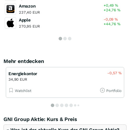
+0,49
%
Amazon
+24,76
%
237,40 EUR
-0,09
%
Apple
+44,76
%
270,95 EUR
Mehr entdecken
-0,57
%
Energiekontor
34,90 EUR
Watchlist
Portfolio
GNI Group Aktie: Kurs & Preis
Was ist der aktuelle Kurs der GNI Group Aktie?