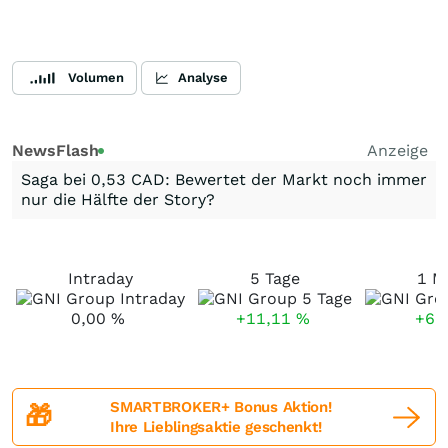
Volumen
Analyse
NewsFlash
Anzeige
Saga bei 0,53 CAD: Bewertet der Markt noch immer
nur die Hälfte der Story?
Intraday
5 Tage
1 M
0,00
%
+11,11
%
+6,
SMARTBROKER+ Bonus Aktion!
🎁
Ihre Lieblingsaktie geschenkt!