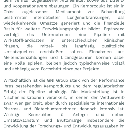
dem Verkauf zugelassener Arzneimittel sowie aus Lizenz-
und Kooperationsvereinbarungen. Ein Kernprodukt ist ein in
China zugelassenes Medikament zur Behandlung
bestimmter interstitieller Lungenerkrankungen, das
wiederkehrende Umsätze generiert und die finanzielle
Basis für weitere Entwicklungsprojekte bildet. Ergänzend
verfolgt das Unternehmen eine Pipeline mit
Wirkstoffkandidaten in unterschiedlichen klinischen
Phasen, die mittel- bis langfristig zusätzliche
Umsatzquellen erschließen sollen. Einnahmen aus
Meilensteinzahlungen und Lizenzgebühren können dabei
eine Rolle spielen, bleiben jedoch typischerweise volatil
und abhängig vom Fortschritt einzelner Projekte.
Wirtschaftlich ist die GNI Group stark von der Performance
ihres bestehenden Kernprodukts und dem regulatorischen
Erfolg der Pipeline abhängig. Die Marktstellung ist in
Nischenindikationen verankert, in denen der Wettbewerb
zwar weniger breit, aber durch spezialisierte internationale
Pharma- und Biotechunternehmen dennoch intensiv ist.
Wichtige Kennzahlen für Anleger sind neben
Umsatzwachstum und Bruttomarge insbesondere die
Entwicklung der Forschungs- und Entwicklungsausgaben im