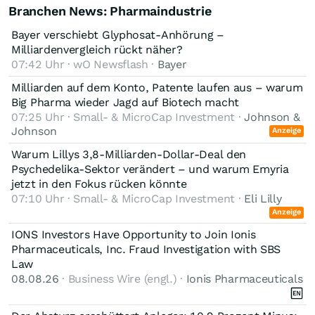
Branchen News: Pharmaindustrie
Bayer verschiebt Glyphosat-Anhörung –
Milliardenvergleich rückt näher?
07:42 Uhr · wO Newsflash ·
Bayer
Milliarden auf dem Konto, Patente laufen aus – warum
Big Pharma wieder Jagd auf Biotech macht
07:25 Uhr · Small- & MicroCap Investment ·
Johnson &
Johnson
Anzeige
Warum Lillys 3,8-Milliarden-Dollar-Deal den
Psychedelika-Sektor verändert – und warum Emyria
jetzt in den Fokus rücken könnte
07:10 Uhr · Small- & MicroCap Investment ·
Eli Lilly
Anzeige
IONS Investors Have Opportunity to Join Ionis
Pharmaceuticals, Inc. Fraud Investigation with SBS
Law
08.08.26
· Business Wire (engl.) ·
Ionis Pharmaceuticals