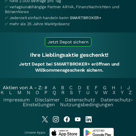
✅ rund 2.000 Beiträge pro Tag
✅ verlagsunabhängige Partner ARIVA, FinanzNachrichten und
BörsenNews
✅ Jederzeit einfach handeln beim
SMARTBROKER+
✅ mehr als 25 Jahre Marktpräsenz
Jetzt Depot sichern
Ihre Lieblingsaktie geschenkt!
Jetzt Depot bei SMARTBROKER+ eröffnen und
Willkommensgeschenk sichern.
Aktien von A - Z:
#
A
B
C
D
E
F
G
H
I
J
K
L
M
N
O
P
Q
R
S
T
U
V
W
X
Y
Z
Impressum
Disclaimer
Datenschutz
Datenschutz-
Einstellungen
Nutzungsbedingungen
Unsere Apps: