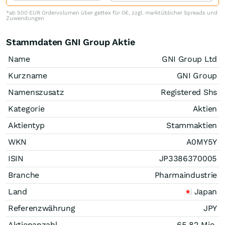
*ab 500 EUR Ordervolumen über gettex für 0€, zzgl. marktüblicher Spreads und
Zuwendungen
Stammdaten GNI Group Aktie
Name
GNI Group Ltd
Kurzname
GNI Group
Namenszusatz
Registered Shs
Kategorie
Aktien
Aktientyp
Stammaktien
WKN
A0MY5Y
ISIN
JP3386370005
Branche
Pharmaindustrie
Land
Japan
Referenzwährung
JPY
Aktienanzahl
65,82 Mio.