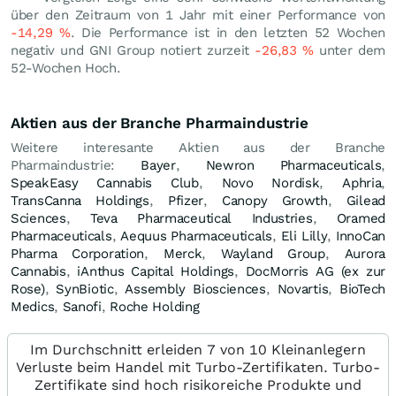
über den Zeitraum von 1 Jahr mit einer Performance von
-14,29
%
. Die Performance ist in den letzten 52 Wochen
negativ und GNI Group notiert zurzeit
-26,83
%
unter dem
52-Wochen Hoch.
Aktien aus der Branche Pharmaindustrie
Weitere interesante Aktien aus der Branche
Pharmaindustrie:
Bayer
,
Newron Pharmaceuticals
,
SpeakEasy Cannabis Club
,
Novo Nordisk
,
Aphria
,
TransCanna Holdings
,
Pfizer
,
Canopy Growth
,
Gilead
Sciences
,
Teva Pharmaceutical Industries
,
Oramed
Pharmaceuticals
,
Aequus Pharmaceuticals
,
Eli Lilly
,
InnoCan
Pharma Corporation
,
Merck
,
Wayland Group
,
Aurora
Cannabis
,
iAnthus Capital Holdings
,
DocMorris AG (ex zur
Rose)
,
SynBiotic
,
Assembly Biosciences
,
Novartis
,
BioTech
Medics
,
Sanofi
,
Roche Holding
Im Durchschnitt erleiden 7 von 10 Kleinanlegern
Verluste beim Handel mit Turbo-Zertifikaten. Turbo-
Zertifikate sind hoch risikoreiche Produkte und