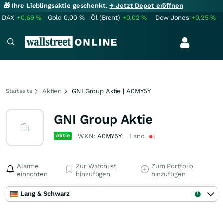
🎁 Ihre Lieblingsaktie geschenkt.
→ Jetzt Depot eröffnen
DAX
+0,69
%
Gold
0,00
%
Öl (Brent)
+0,02
%
Dow Jones
+0,25
%
Aktien
GNI Group Aktie | A0MY5Y
Startseite
GNI Group Aktie
Aktie
WKN:
A0MY5Y
Land
Alarme
Zur Watchlist
Zum Portfolio
einrichten
hinzufügen
hinzufügen
Lang & Schwarz