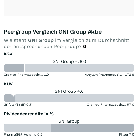
Peergroup Vergleich GNI Group Aktie
Wie steht
GNI Group
im Vergleich zum Durchschnitt
der entsprechenden Peergroup?
KGV
GNI Group -28,0
Oramed Pharmaceuticals
1,9
Alnylam Pharmaceuticals
172,9
KUV
GNI Group 4,6
Grifols (B) (B)
0,7
Oramed Pharmaceuticals
57,0
Dividendenrendite in %
GNI Group
PharmaSGP Holding
0,2
Pfizer
7,0