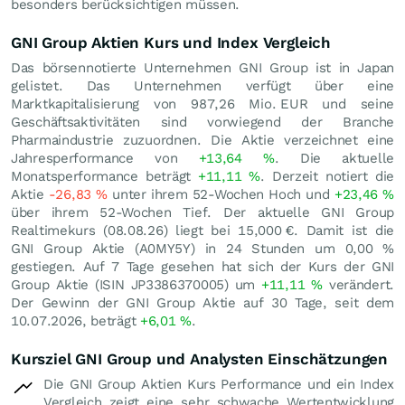
besonders berücksichtigen müssen.
GNI Group Aktien Kurs und Index Vergleich
Das börsennotierte Unternehmen GNI Group ist in Japan
gelistet. Das Unternehmen verfügt über eine
Marktkapitalisierung von 987,26 Mio.
EUR
und seine
Geschäftsaktivitäten sind vorwiegend der Branche
Pharmaindustrie zuzuordnen. Die Aktie verzeichnet eine
Jahresperformance von
+13,64
%
. Die aktuelle
Monatsperformance beträgt
+11,11
%
. Derzeit notiert die
Aktie
-26,83
%
unter ihrem 52-Wochen Hoch und
+23,46
%
über ihrem 52-Wochen Tief. Der aktuelle GNI Group
Realtimekurs (
08.08.26
) liegt bei 15,000
€
. Damit ist die
GNI Group Aktie (A0MY5Y) in 24 Stunden um
0,00
%
gestiegen. Auf 7 Tage gesehen hat sich der Kurs der GNI
Group Aktie (ISIN JP3386370005) um
+11,11
%
verändert.
Der Gewinn der GNI Group Aktie auf 30 Tage, seit dem
10.07.2026, beträgt
+6,01
%
.
Kursziel GNI Group und Analysten Einschätzungen
Die GNI Group Aktien Kurs Performance und ein Index
Vergleich zeigt eine sehr schwache Wertentwicklung