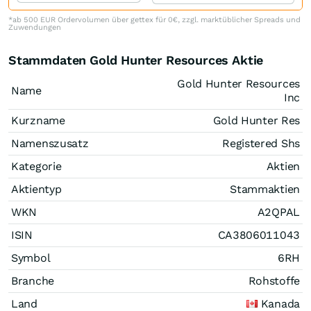
*ab 500 EUR Ordervolumen über gettex für 0€, zzgl. marktüblicher Spreads und
Zuwendungen
Stammdaten Gold Hunter Resources Aktie
Gold Hunter Resources
Name
Inc
Kurzname
Gold Hunter Res
Namenszusatz
Registered Shs
Kategorie
Aktien
Aktientyp
Stammaktien
WKN
A2QPAL
ISIN
CA3806011043
Symbol
6RH
Branche
Rohstoffe
Land
Kanada