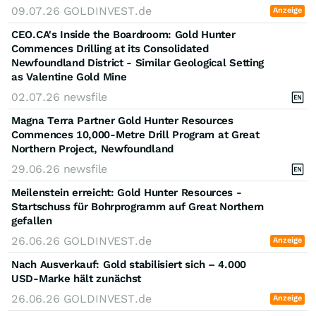
09.07.26
GOLDINVEST.de
Anzeige
CEO.CA's Inside the Boardroom: Gold Hunter
Commences Drilling at its Consolidated
Newfoundland District - Similar Geological Setting
as Valentine Gold Mine
02.07.26
newsfile
Magna Terra Partner Gold Hunter Resources
Commences 10,000-Metre Drill Program at Great
Northern Project, Newfoundland
29.06.26
newsfile
Meilenstein erreicht: Gold Hunter Resources -
Startschuss für Bohrprogramm auf Great Northern
gefallen
26.06.26
GOLDINVEST.de
Anzeige
Nach Ausverkauf: Gold stabilisiert sich – 4.000
USD-Marke hält zunächst
26.06.26
GOLDINVEST.de
Anzeige