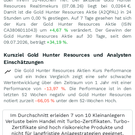
Resources Realtimekurs (
07.08.26
) liegt bei 0,0264
€
.
Damit ist die Gold Hunter Resources Aktie (A2QPAL) in 24
Stunden um
0,00
%
gestiegen. Auf 7 Tage gesehen hat sich
der Kurs der Gold Hunter Resources Aktie (ISIN
CA3806011043) um
+4,67
%
verändert. Der Gewinn der
Gold Hunter Resources Aktie auf 30 Tage, seit dem
09.07.2026, beträgt
+34,19
%
.
Kursziel Gold Hunter Resources und Analysten
Einschätzungen
Die Gold Hunter Resources Aktien Kurs Performance
und ein Index Vergleich zeigt eine sehr schwache
Wertentwicklung über den Zeitraum von 1 Jahr mit einer
Performance von
-13,97
%
. Die Performance ist in den
letzten 52 Wochen negativ und Gold Hunter Resources
notiert zurzeit
-66,05
%
unter dem 52-Wochen Hoch.
Im Durchschnitt erleiden 7 von 10 Kleinanlegern
Verluste beim Handel mit Turbo-Zertifikaten. Turbo-
Zertifikate sind hoch risikoreiche Produkte und
nicht für langfristige Anlagestrategien geeignet.