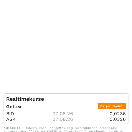
Realtimekurse
Gettex
0 € pro Trade*
BID
07.08.26
0,0236
ASK
07.08.26
0,0326
*ab 500 EUR Ordervolumen über gettex, zzgl. marktüblicher Spreads und
Zuwendungen | ** zzgl. marktüblicher Spreads und Zuwendungen, mögliche