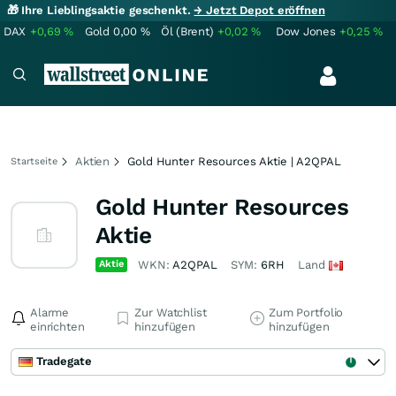
🎁 Ihre Lieblingsaktie geschenkt.
→ Jetzt Depot eröffnen
DAX
+0,69
%
Gold
0,00
%
Öl (Brent)
+0,02
%
Dow Jones
+0,25
%
Aktien
Gold Hunter Resources Aktie | A2QPAL
Startseite
Gold Hunter Resources
Aktie
Aktie
WKN:
A2QPAL
SYM:
6RH
Land
Alarme
Zur Watchlist
Zum Portfolio
einrichten
hinzufügen
hinzufügen
Tradegate