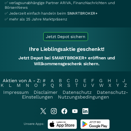
✅ verlagsunabhängige Partner ARIVA, FinanzNachrichten und
BörsenNews
✅ Jederzeit einfach handeln beim
SMARTBROKER+
✅ mehr als 25 Jahre Marktpräsenz
Jetzt Depot sichern
Ihre Lieblingsaktie geschenkt!
Jetzt Depot bei SMARTBROKER+ eröffnen und
Willkommensgeschenk sichern.
Aktien von A - Z:
#
A
B
C
D
E
F
G
H
I
J
K
L
M
N
O
P
Q
R
S
T
U
V
W
X
Y
Z
Impressum
Disclaimer
Datenschutz
Datenschutz-
Einstellungen
Nutzungsbedingungen
Unsere Apps: