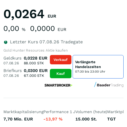
0,0264
EUR
0,00
0,0000
%
EUR
Letzter Kurs
07.08.26
Tradegate
Gold Hunter Resources Aktie kaufen
Geldkurs
0,0228
EUR
Verkauf
Verlängerte
07.08.26
88.000
STK
Handelszeiten
Briefkurs
0,0300
EUR
07:30 bis 23:00 Uhr
Kauf
07.08.26
67.000
STK
Marktkapitalisierung
Performance 1 J
Volumen (heute)
Martktpla
7,70 Mio.
EUR
-13,97
%
15.000
St.
TGT