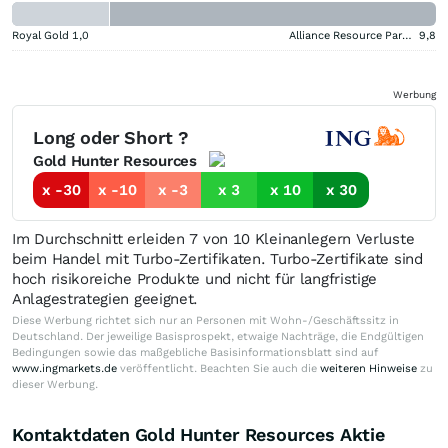
Royal Gold
1,0
Alliance Resource Partners
9,8
Werbung
Long oder Short ?
Gold Hunter Resources
x -30
x -10
x -3
x 3
x 10
x 30
Im Durchschnitt erleiden 7 von 10 Kleinanlegern Verluste
beim Handel mit Turbo-Zertifikaten. Turbo-Zertifikate sind
hoch risikoreiche Produkte und nicht für langfristige
Anlagestrategien geeignet.
Diese Werbung richtet sich nur an Personen mit Wohn-/Geschäftssitz in
Deutschland. Der jeweilige Basisprospekt, etwaige Nachträge, die Endgültigen
Bedingungen sowie das maßgebliche Basisinformationsblatt sind auf
www.ingmarkets.de
veröffentlicht. Beachten Sie auch die
weiteren Hinweise
zu
dieser Werbung.
Kontaktdaten Gold Hunter Resources Aktie