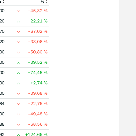
h
%
00
-45,32
%
20
+22,21
%
70
-67,02
%
20
-33,06
%
00
-50,80
%
00
+39,52
%
00
+74,45
%
00
+2,74
%
00
-39,68
%
84
-22,75
%
00
-49,48
%
88
-68,56
%
92
+124,65
%