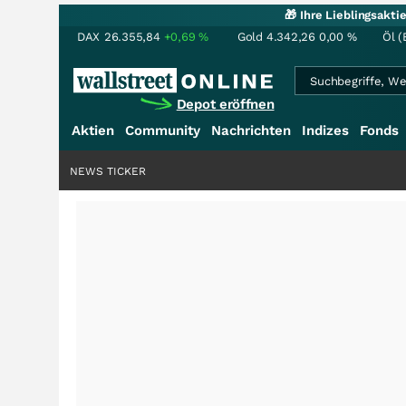
🎁 Ihre Lieblingsakt
DAX
26.355,84
+0,69
%
Gold
4.342,26
0,00
%
Öl (
Depot eröffnen
Aktien
Community
Nachrichten
Indizes
Fonds
NEWS TICKER