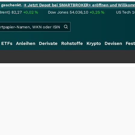
ie geschenkt.
→ Jetzt Depot bei SMARTBROKER+ eröffnen und Willkom
Brent)
82,27
+0,02
%
Dow Jones
54.036,10
+0,25
%
US Tech 1
ETFs
Anleihen
Derivate
Rohstoffe
Krypto
Devisen
Fest