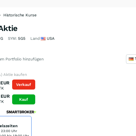
Historische Kurse
Aktie
7G
SYM:
5G5
Land
USA
m Portfolio hinzufügen
) Aktie kaufen
EUR
Verkauf
TK
EUR
Kauf
TK
elszeiten
s 23:00 Uhr
:00 bis 19:00 Uhr