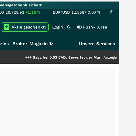
mensgeschenk sichern.
00
29.728,93
+1,18
%
EUR/USD
1,15587
0,00
%
Aktie geschenkt!
Login
Push-Kurse
zins
Broker-Magazin ✨
Unsere Services
+++
Saga bei 0,53 CAD: Bewertet der Markt noch immer nur die Hälfte de
Anzeige