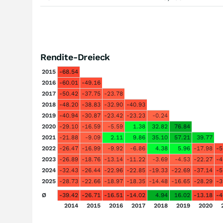
Rendite-Dreieck
2015
-68.54
2016
-60.01
-49.16
2017
-50.42
-37.75
-23.78
2018
-48.20
-38.83
-32.90
-40.93
2019
-40.94
-30.87
-23.42
-23.23
-0.24
2020
-29.10
-16.59
-5.59
1.38
32.82
76.84
2021
-21.88
-9.09
2.11
9.86
35.10
57.21
39.77
2022
-26.47
-16.99
-9.92
-6.86
4.38
5.96
-17.98
-5
2023
-26.89
-18.76
-13.14
-11.22
-3.69
-4.53
-22.27
-4
2024
-32.43
-26.44
-22.96
-22.85
-19.33
-22.69
-37.14
-5
2025
-28.73
-22.66
-18.97
-18.35
-14.48
-16.65
-28.29
-3
Ø
-39.42
-26.71
-16.51
-14.02
4.94
16.02
-13.18
-4
2014
2015
2016
2017
2018
2019
2020