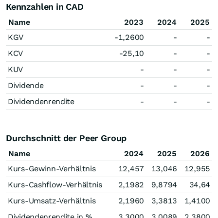
Kennzahlen in CAD
Name
2023
2024
2025
KGV
-1,2600
-
-
KCV
-25,10
-
-
KUV
-
-
-
Dividende
-
-
-
Dividendenrendite
-
-
-
Durchschnitt der Peer Group
Name
2024
2025
2026
Kurs-Gewinn-Verhältnis
12,457
13,046
12,955
Kurs-Cashflow-Verhältnis
2,1982
9,8794
34,64
Kurs-Umsatz-Verhältnis
2,1960
3,3813
1,4100
Dividendenrendite in %
3,3000
3,0089
2,3800