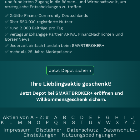
und fundierten Zugang in die Börsen- und Wirtschaftswelt, um
strategische Entscheidungen zu treffen.
✅ Größte Finanz-Community Deutschlands
✅ über 550.000 registrierte Nutzer
✅ rund 2.000 Beiträge pro Tag
✅ verlagsunabhängige Partner ARIVA, FinanzNachrichten und
BörsenNews
✅ Jederzeit einfach handeln beim
SMARTBROKER+
✅ mehr als 25 Jahre Marktpräsenz
Jetzt Depot sichern
Ihre Lieblingsaktie geschenkt!
Jetzt Depot bei SMARTBROKER+ eröffnen und
Willkommensgeschenk sichern.
Aktien von A - Z:
#
A
B
C
D
E
F
G
H
I
J
K
L
M
N
O
P
Q
R
S
T
U
V
W
X
Y
Z
Impressum
Disclaimer
Datenschutz
Datenschutz-
Einstellungen
Nutzungsbedingungen