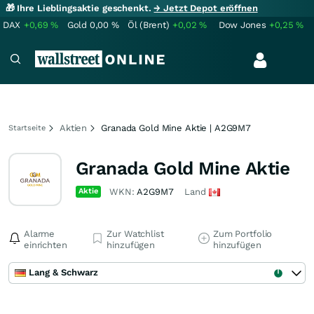
🎁 Ihre Lieblingsaktie geschenkt.
→ Jetzt Depot eröffnen
DAX
+0,69
%
Gold
0,00
%
Öl (Brent)
+0,02
%
Dow Jones
+0,25
%
Aktien
Granada Gold Mine Aktie | A2G9M7
Startseite
Granada Gold Mine Aktie
Aktie
WKN:
A2G9M7
Land
Alarme
Zur Watchlist
Zum Portfolio
einrichten
hinzufügen
hinzufügen
Lang & Schwarz