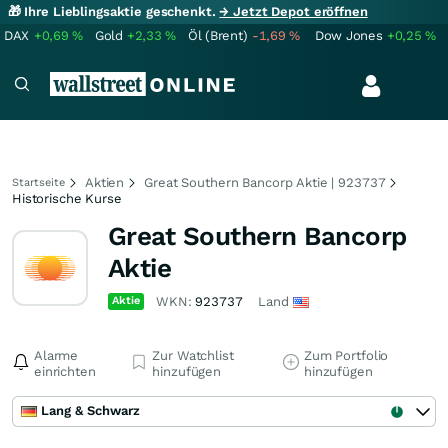
🎁 Ihre Lieblingsaktie geschenkt.
→ Jetzt Depot eröffnen
DAX
+0,69
%
Gold
+2,33
%
Öl (Brent)
-1,69
%
Dow Jones
+0,25
%
Aktien
Great Southern Bancorp Aktie | 923737
Startseite
Historische Kurse
Great Southern Bancorp
Aktie
Aktie
WKN:
923737
Land
Alarme
Zur Watchlist
Zum Portfolio
einrichten
hinzufügen
hinzufügen
Lang & Schwarz