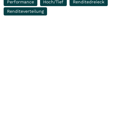
Performance
Hoch/Tief
Renditedreieck
Renditeverteilung