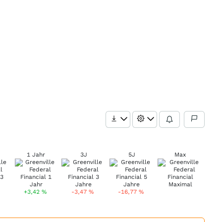
1 Jahr
3J
5J
Max
+3,42
%
-3,47
%
-16,77
%