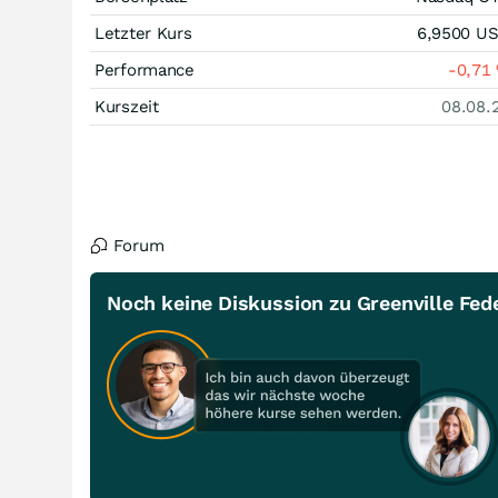
Letzter Kurs
6,9500
U
Performance
-0,71
Kurszeit
08.08.
Forum
Noch keine Diskussion zu Greenville Fede