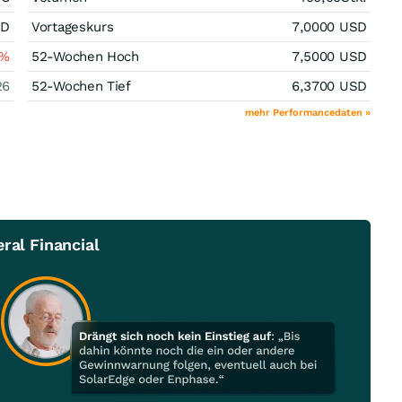
SD
Vortageskurs
7,0000
USD
%
52-Wochen Hoch
7,5000
USD
26
52-Wochen Tief
6,3700
USD
mehr Performancedaten »
ral Financial