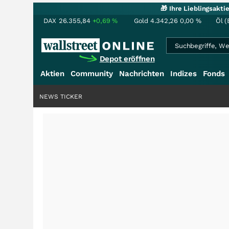
🎁 Ihre Lieblingsakt
DAX
26.355,84
+0,69
%
Gold
4.342,26
0,00
%
Öl (
Depot eröffnen
Aktien
Community
Nachrichten
Indizes
Fonds
NEWS TICKER