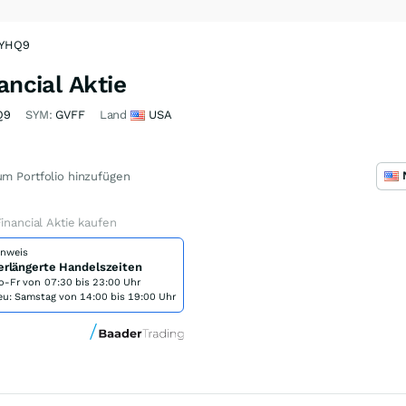
A0YHQ9
ancial Aktie
Q9
SYM:
GVFF
Land
USA
m Portfolio hinzufügen
inancial Aktie kaufen
inweis
erlängerte Handelszeiten
o-Fr von
07:30 bis 23:00 Uhr
eu: Samstag von 14:00 bis 19:00 Uhr