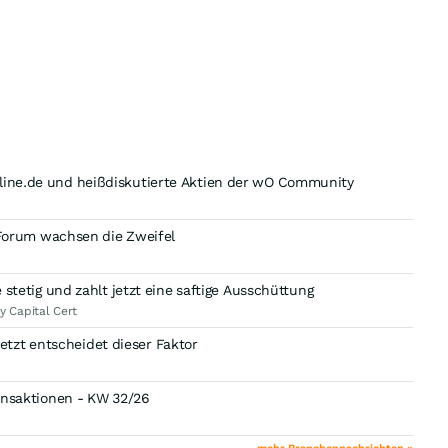
nline.de und heißdiskutierte Aktien der wO Community
Im Forum wachsen die Zweifel
e stetig und zahlt jetzt eine saftige Ausschüttung
y Capital Cert
tzt entscheidet dieser Faktor
ransaktionen - KW 32/26