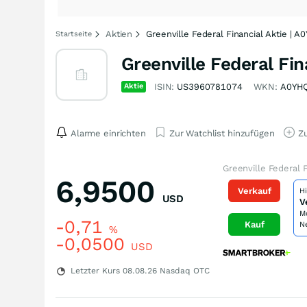
Aktien
Greenville Federal Financial Aktie | 
Startseite
Greenville Federal Fin
Aktie
ISIN:
US3960781074
WKN:
A0YH
Alarme einrichten
Zur Watchlist hinzufügen
Zu
Greenville Federal F
6,9500
Verkauf
H
USD
V
M
-0,71
Kauf
N
%
-0,0500
USD
Letzter Kurs
08.08.26
Nasdaq OTC