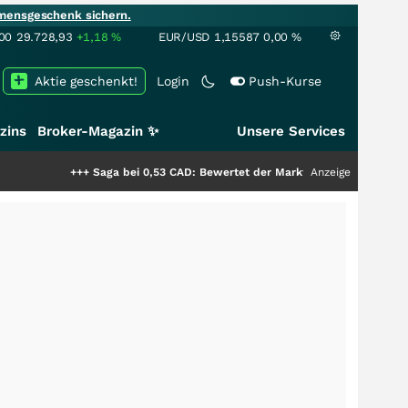
mensgeschenk sichern.
00
29.728,93
+1,18
%
EUR/USD
1,15587
0,00
%
Aktie geschenkt!
Login
Push-Kurse
zins
Broker-Magazin ✨
Unsere Services
+++
Saga bei 0,53 CAD: Bewertet der Markt noch immer nur die Hälfte der
Anzeige