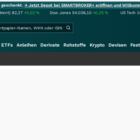
ie geschenkt.
→ Jetzt Depot bei SMARTBROKER+ eröffnen und Willkom
Brent)
82,27
+0,02
%
Dow Jones
54.036,10
+0,25
%
US Tech 1
ETFs
Anleihen
Derivate
Rohstoffe
Krypto
Devisen
Fest