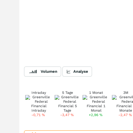
Volumen
Analyse
Intraday
5 Tage
1 Monat
3M
-0,71
%
-3,47
%
+2,96
%
-2,47
%