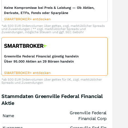
Keine Kompromisse bei Preis & Leistung — Ob Aktien,
Derivate, ETFs, Fonds oder Sparpläne
SMARTBROKER+ entdecken
*ab 500 EUR Ordervolumen über gettex, zzgl. marktüblicher Spreads
und Zuwendungen | ** zzgl. marktüblicher Spreads und
Zuwendungen, mögliche Steuern und ggf. SEC Gebühr
Greenville Federal Financial günstig handeln
Über 95.000 Aktien an 29 Börsen handeln
SMARTBROKER+ entdecken
*ab 500 EUR Ordervolumen über gettex für 0€, zzgl. marktüblicher
Spreads und Zuwendungen
Stammdaten Greenville Federal Financial
Aktie
Greenville Federal
Name
Financial Corp
Kurzname
Greenville Fed Fin