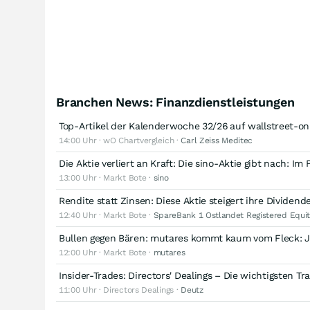
Branchen News: Finanzdienstleistungen
Top-Artikel der Kalenderwoche 32/26 auf wallstreet-o
14:00 Uhr · wO Chartvergleich ·
Carl Zeiss Meditec
Die Aktie verliert an Kraft: Die sino-Aktie gibt nach: 
13:00 Uhr · Markt Bote ·
sino
Rendite statt Zinsen: Diese Aktie steigert ihre Dividend
12:40 Uhr · Markt Bote ·
SpareBank 1 Ostlandet Registered Equit
Bullen gegen Bären: mutares kommt kaum vom Fleck: Je
12:00 Uhr · Markt Bote ·
mutares
Insider-Trades: Directors' Dealings – Die wichtigsten T
11:00 Uhr · Directors Dealings ·
Deutz