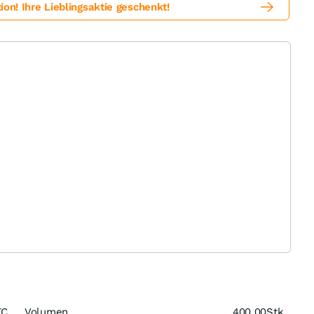
! Ihre Lieblingsaktie geschenkt!
TC
Volumen
400,00
Stk.