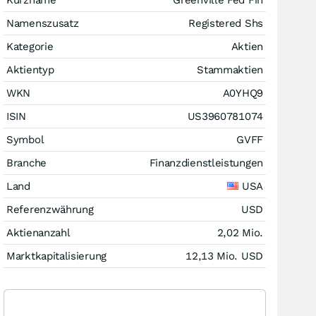
Namenszusatz
Registered Shs
Kategorie
Aktien
Aktientyp
Stammaktien
WKN
A0YHQ9
ISIN
US3960781074
Symbol
GVFF
Branche
Finanzdienstleistungen
Land
USA
Referenzwährung
USD
Aktienanzahl
2,02 Mio.
Marktkapitalisierung
12,13 Mio.
USD