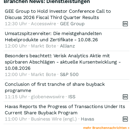
Branchen News: Dienstleistungen
GEE Group to Hold Investor Conference Call to
Discuss 2026 Fiscal Third Quarter Results
12:30 Uhr · Accesswire ·
GEE Group
Umsatzspitzenreiter: Die meistgehandelten
Hebelprodukte und Zertifikate - 10.08.26
12:00 Uhr · Markt Bote ·
Allianz
Besonders beachtet!: Verisk Analytics Aktie mit
spürbaren Abschlägen - aktuelle Kursentwicklung -
10.08.2026
12:00 Uhr · Markt Bote ·
S&P 500
Conclusion of first tranche of share buyback
programme
11:15 Uhr · globenewswire ·
ISS
Havas Reports the Progress of Transactions Under Its
Current Share Buyback Program
11:00 Uhr · Business Wire (engl.) ·
Havas
mehr Branchennachrichten »