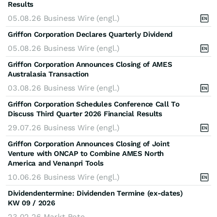
Results
05.08.26
Business Wire (engl.)
Griffon Corporation Declares Quarterly Dividend
05.08.26
Business Wire (engl.)
Griffon Corporation Announces Closing of AMES
Australasia Transaction
03.08.26
Business Wire (engl.)
Griffon Corporation Schedules Conference Call To
Discuss Third Quarter 2026 Financial Results
29.07.26
Business Wire (engl.)
Griffon Corporation Announces Closing of Joint
Venture with ONCAP to Combine AMES North
America and Venanpri Tools
10.06.26
Business Wire (engl.)
Dividendentermine: Dividenden Termine (ex-dates)
KW 09 / 2026
23.02.26
Markt Bote