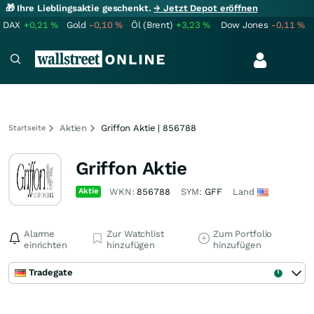
🎁 Ihre Lieblingsaktie geschenkt.
→ Jetzt Depot eröffnen
DAX
+0,21
%
Gold
-0,10
%
Öl (Brent)
+3,23
%
Dow Jones
-0,11
%
Aktien
Griffon Aktie | 856788
Startseite
Griffon Aktie
Aktie
WKN:
856788
SYM:
GFF
Land
Alarme
Zur Watchlist
Zum Portfolio
einrichten
hinzufügen
hinzufügen
Tradegate