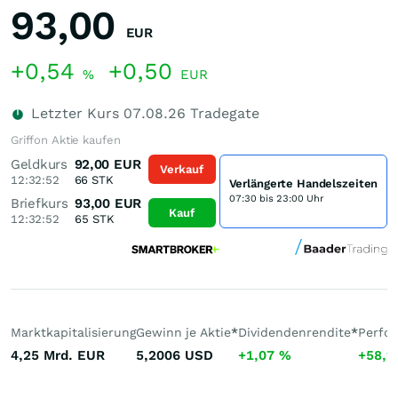
93,00
EUR
+0,54
+0,50
%
EUR
Letzter Kurs
07.08.26
Tradegate
Griffon Aktie kaufen
Geldkurs
92,00
EUR
Verkauf
12:32:52
66
STK
Verlängerte Handelszeiten
07:30 bis 23:00 Uhr
Briefkurs
93,00
EUR
Kauf
12:32:52
65
STK
Marktkapitalisierung
Gewinn je Aktie
*
Dividendenrendite
*
Perfo
4,25 Mrd.
EUR
5,2006
USD
+1,07
%
+58,