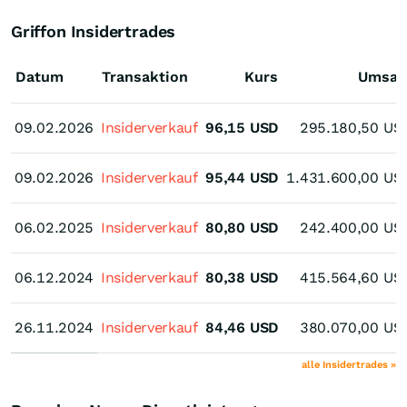
Griffon Insidertrades
Datum
Transaktion
Kurs
Umsat
09.02.2026
09.02.2026
Insiderverkauf
96,15
USD
295.180,50
US
09.02.2026
09.02.2026
Insiderverkauf
95,44
USD
1.431.600,00
US
06.02.2025
06.02.2025
Insiderverkauf
80,80
USD
242.400,00
US
06.12.2024
06.12.2024
Insiderverkauf
80,38
USD
415.564,60
US
26.11.2024
26.11.2024
Insiderverkauf
84,46
USD
380.070,00
US
alle Insidertrades »