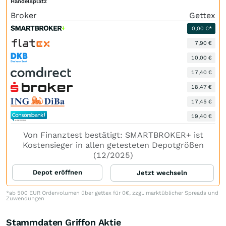
Handelsplatz
Broker
Gettex
0,00 €*
7,90 €
10,00 €
17,40 €
18,47 €
17,45 €
19,40 €
Von Finanztest bestätigt: SMARTBROKER+ ist
Kostensieger in allen getesteten Depotgrößen
(12/2025)
Depot eröffnen
Jetzt wechseln
*ab 500 EUR Ordervolumen über gettex für 0€, zzgl. marktüblicher Spreads und
Zuwendungen
Stammdaten Griffon Aktie