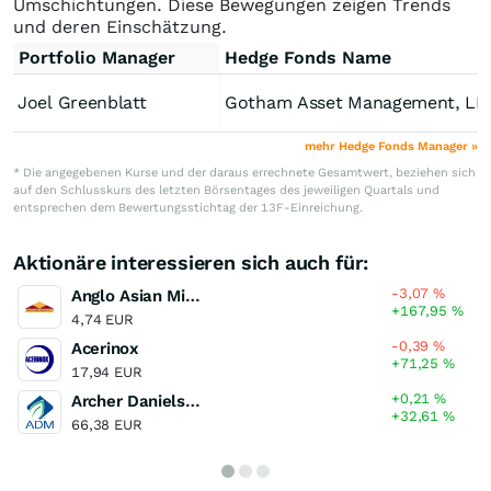
Umschichtungen. Diese Bewegungen zeigen Trends
und deren Einschätzung.
Portfolio Manager
Hedge Fonds Name
Joel Greenblatt
Gotham Asset Management, LL
mehr Hedge Fonds Manager »
* Die angegebenen Kurse und der daraus errechnete Gesamtwert, beziehen sich
auf den Schlusskurs des letzten Börsentages des jeweiligen Quartals und
entsprechen dem Bewertungsstichtag der 13F-Einreichung.
Aktionäre interessieren sich auch für:
-3,07
%
Anglo Asian Mining
+167,95
%
4,74 EUR
-0,39
%
Acerinox
+71,25
%
17,94 EUR
+0,21
%
Archer Daniels Midland Company
+32,61
%
66,38 EUR