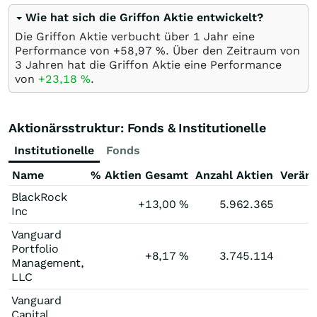
Wie hat sich die Griffon Aktie entwickelt?
Die Griffon Aktie verbucht über 1 Jahr eine
Performance von +58,97
%
. Über den Zeitraum von
3 Jahren hat die Griffon Aktie eine Performance
von
+23,18
%
.
Aktionärsstruktur: Fonds & Institutionelle
Institutionelle
Fonds
Name
% Aktien Gesamt
Anzahl Aktien
Verän
BlackRock
+13,00
%
5.962.365
Inc
Vanguard
Portfolio
+8,17
%
3.745.114
Management,
LLC
Vanguard
Capital