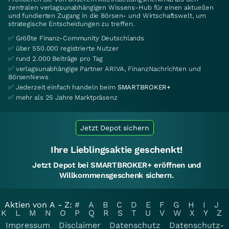
zentralen verlagsunabhängigen Wissens-Hub für einen aktuellen
und fundierten Zugang in die Börsen- und Wirtschaftswelt, um
strategische Entscheidungen zu treffen.
✅ Größte Finanz-Community Deutschlands
✅ über 550.000 registrierte Nutzer
✅ rund 2.000 Beiträge pro Tag
✅ verlagsunabhängige Partner ARIVA, FinanzNachrichten und
BörsenNews
✅ Jederzeit einfach handeln beim
SMARTBROKER+
✅ mehr als 25 Jahre Marktpräsenz
Jetzt Depot sichern
Ihre Lieblingsaktie geschenkt!
Jetzt Depot bei SMARTBROKER+ eröffnen und
Willkommensgeschenk sichern.
Aktien von A - Z:
#
A
B
C
D
E
F
G
H
I
J
K
L
M
N
O
P
Q
R
S
T
U
V
W
X
Y
Z
Impressum
Disclaimer
Datenschutz
Datenschutz-