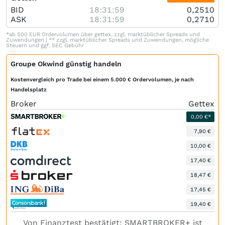
BID
18:31:59
0,2510
ASK
18:31:59
0,2710
*ab 500 EUR Ordervolumen über gettex, zzgl. marktüblicher Spreads und
Zuwendungen | ** zzgl. marktüblicher Spreads und Zuwendungen, mögliche
Steuern und ggf. SEC Gebühr
Groupe Okwind günstig handeln
Kostenvergleich pro Trade bei einem 5.000 € Ordervolumen, je nach
Handelsplatz
Broker
Gettex
0,00 €*
7,90 €
10,00 €
17,40 €
18,47 €
17,45 €
19,40 €
Von Finanztest bestätigt: SMARTBROKER+ ist