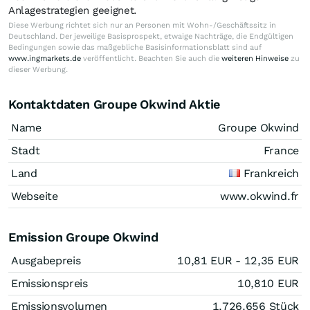
Anlagestrategien geeignet.
Diese Werbung richtet sich nur an Personen mit Wohn-/Geschäftssitz in
Deutschland. Der jeweilige Basisprospekt, etwaige Nachträge, die Endgültigen
Bedingungen sowie das maßgebliche Basisinformationsblatt sind auf
www.ingmarkets.de
veröffentlicht. Beachten Sie auch die
weiteren Hinweise
zu
dieser Werbung.
Kontaktdaten Groupe Okwind Aktie
Name
Groupe Okwind
Stadt
France
Land
Frankreich
Webseite
www.okwind.fr
Emission Groupe Okwind
Ausgabepreis
10,81
EUR
- 12,35
EUR
Emissionspreis
10,810
EUR
Emissionsvolumen
1.726.656
Stück