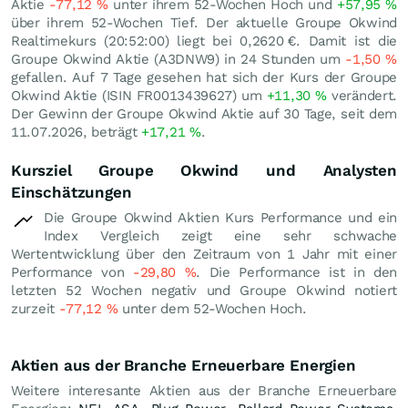
Aktie
-77,12
%
unter ihrem 52-Wochen Hoch und
+57,95
%
über ihrem 52-Wochen Tief. Der aktuelle Groupe Okwind
Realtimekurs (20:52:00) liegt bei 0,2620
€
. Damit ist die
Groupe Okwind Aktie (A3DNW9) in 24 Stunden um
-1,50
%
gefallen. Auf 7 Tage gesehen hat sich der Kurs der Groupe
Okwind Aktie (ISIN FR0013439627) um
+11,30
%
verändert.
Der Gewinn der Groupe Okwind Aktie auf 30 Tage, seit dem
11.07.2026, beträgt
+17,21
%
.
Kursziel Groupe Okwind und Analysten
Einschätzungen
Die Groupe Okwind Aktien Kurs Performance und ein
Index Vergleich zeigt eine sehr schwache
Wertentwicklung über den Zeitraum von 1 Jahr mit einer
Performance von
-29,80
%
. Die Performance ist in den
letzten 52 Wochen negativ und Groupe Okwind notiert
zurzeit
-77,12
%
unter dem 52-Wochen Hoch.
Aktien aus der Branche Erneuerbare Energien
Weitere interesante Aktien aus der Branche Erneuerbare