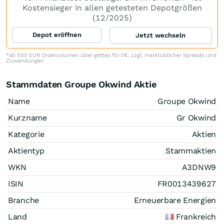
Kostensieger in allen getesteten Depotgrößen
(12/2025)
Depot eröffnen
Jetzt wechseln
*ab 500 EUR Ordervolumen über gettex für 0€, zzgl. marktüblicher Spreads und
Zuwendungen
Stammdaten Groupe Okwind Aktie
Name
Groupe Okwind
Kurzname
Gr Okwind
Kategorie
Aktien
Aktientyp
Stammaktien
WKN
A3DNW9
ISIN
FR0013439627
Branche
Erneuerbare Energien
Land
Frankreich