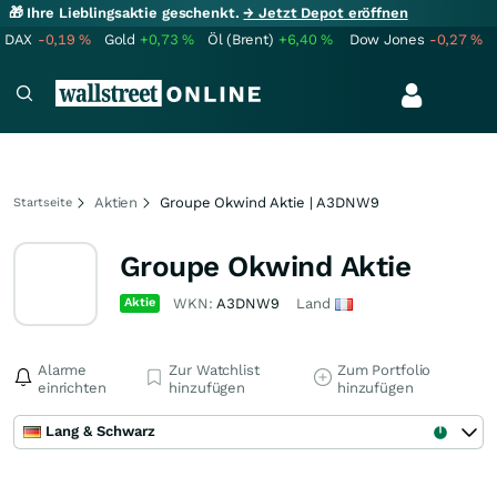
🎁 Ihre Lieblingsaktie geschenkt.
→ Jetzt Depot eröffnen
DAX
-0,19
%
Gold
+0,73
%
Öl (Brent)
+6,40
%
Dow Jones
-0,27
%
Aktien
Groupe Okwind Aktie | A3DNW9
Startseite
Groupe Okwind Aktie
Aktie
WKN:
A3DNW9
Land
Alarme
Zur Watchlist
Zum Portfolio
einrichten
hinzufügen
hinzufügen
Lang & Schwarz