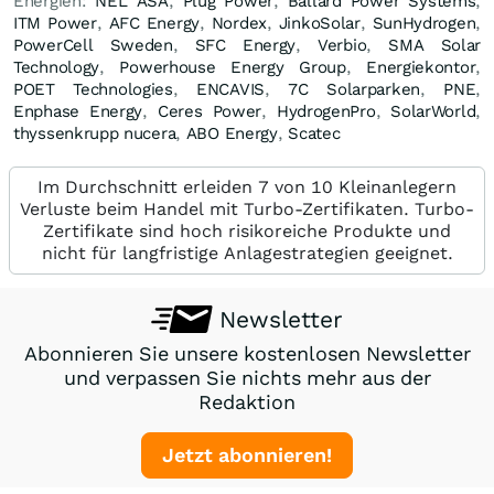
Energien:
NEL ASA
,
Plug Power
,
Ballard Power Systems
,
ITM Power
,
AFC Energy
,
Nordex
,
JinkoSolar
,
SunHydrogen
,
PowerCell Sweden
,
SFC Energy
,
Verbio
,
SMA Solar
Technology
,
Powerhouse Energy Group
,
Energiekontor
,
POET Technologies
,
ENCAVIS
,
7C Solarparken
,
PNE
,
Enphase Energy
,
Ceres Power
,
HydrogenPro
,
SolarWorld
,
thyssenkrupp nucera
,
ABO Energy
,
Scatec
Im Durchschnitt erleiden 7 von 10 Kleinanlegern
Verluste beim Handel mit Turbo-Zertifikaten. Turbo-
Zertifikate sind hoch risikoreiche Produkte und
nicht für langfristige Anlagestrategien geeignet.
Newsletter
Abonnieren Sie unsere kostenlosen Newsletter
und verpassen Sie nichts mehr aus der
Redaktion
Jetzt abonnieren!