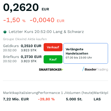
0,2620
EUR
-1,50
-0,0040
%
EUR
Letzter Kurs
20:52:00
Lang & Schwarz
Groupe Okwind Aktie kaufen
Geldkurs
0,2510
EUR
Verkauf
Verlängerte
20:52:00
3.923
STK
Handelszeiten
Briefkurs
0,2730
EUR
07:30 bis 23:00 Uhr
Kauf
20:52:00
3.923
STK
Marktkapitalisierung
Performance 1 J
Volumen (heute)
Martktpla
7,22 Mio.
EUR
-29,80
%
5.000
St.
LAS