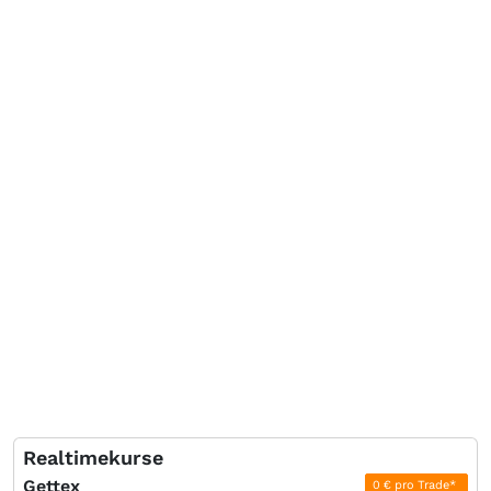
Realtimekurse
Gettex
0 € pro Trade*