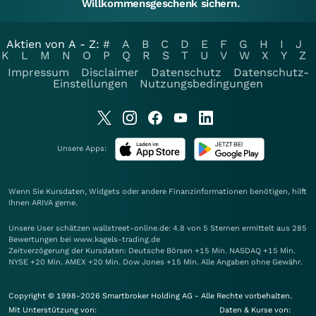
Willkommensgeschenk sichern.
Aktien von A - Z:
#
A
B
C
D
E
F
G
H
I
J
K
L
M
N
O
P
Q
R
S
T
U
V
W
X
Y
Z
Impressum
Disclaimer
Datenschutz
Datenschutz-
Einstellungen
Nutzungsbedingungen
Unsere Apps:
Wenn Sie Kursdaten, Widgets oder andere Finanzinformationen benötigen, hilft
Ihnen
ARIVA
gerne.
Unsere User schätzen wallstreet-online.de: 4.8 von 5 Sternen ermittelt aus 285
Bewertungen bei www.kagels-trading.de
Zeitverzögerung der Kursdaten: Deutsche Börsen +15 Min. NASDAQ +15 Min.
NYSE +20 Min. AMEX +20 Min. Dow Jones +15 Min. Alle Angaben ohne Gewähr.
Copyright © 1998-2026 Smartbroker Holding AG - Alle Rechte vorbehalten.
Mit Unterstützung von:
Daten & Kurse von: