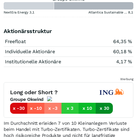
NextEra Energy
3,1
Atlantica Sustainable Infrastructure
8,1
Aktionärsstruktur
Freefloat
64,35 %
Individuelle Aktionäre
60,18 %
Institutionelle Aktionäre
4,17 %
Werbung
Long oder Short ?
Groupe Okwind
x -30
x -10
x -3
x 3
x 10
x 30
Im Durchschnitt erleiden 7 von 10 Kleinanlegern Verluste
beim Handel mit Turbo-Zertifikaten. Turbo-Zertifikate sind
hoch risikoreiche Produkte und nicht für langfristige