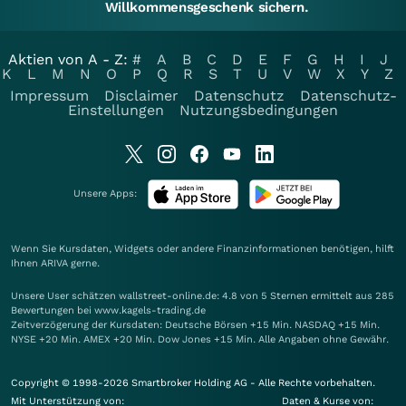
Willkommensgeschenk sichern.
Aktien von A - Z:
#
A
B
C
D
E
F
G
H
I
J
K
L
M
N
O
P
Q
R
S
T
U
V
W
X
Y
Z
Impressum
Disclaimer
Datenschutz
Datenschutz-
Einstellungen
Nutzungsbedingungen
Unsere Apps:
Wenn Sie Kursdaten, Widgets oder andere Finanzinformationen benötigen, hilft
Ihnen
ARIVA
gerne.
Unsere User schätzen wallstreet-online.de: 4.8 von 5 Sternen ermittelt aus 285
Bewertungen bei www.kagels-trading.de
Zeitverzögerung der Kursdaten: Deutsche Börsen +15 Min. NASDAQ +15 Min.
NYSE +20 Min. AMEX +20 Min. Dow Jones +15 Min. Alle Angaben ohne Gewähr.
Copyright © 1998-2026 Smartbroker Holding AG - Alle Rechte vorbehalten.
Mit Unterstützung von:
Daten & Kurse von: