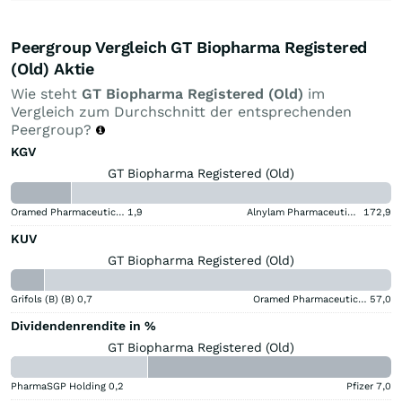
Peergroup Vergleich GT Biopharma Registered
(Old) Aktie
Wie steht
GT Biopharma Registered (Old)
im
Vergleich zum Durchschnitt der entsprechenden
Peergroup?
KGV
GT Biopharma Registered (Old)
Oramed Pharmaceuticals
1,9
Alnylam Pharmaceuticals
172,9
KUV
GT Biopharma Registered (Old)
Grifols (B) (B)
0,7
Oramed Pharmaceuticals
57,0
Dividendenrendite in %
GT Biopharma Registered (Old)
PharmaSGP Holding
0,2
Pfizer
7,0