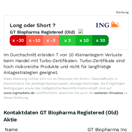
Werbung
Long oder Short ?
GT Biopharma Registered (Old)
x -30
x -10
x -3
x 3
x 10
x 30
Im Durchschnitt erleiden 7 von 10 Kleinanlegern Verluste
beim Handel mit Turbo-Zertifikaten. Turbo-Zertifikate sind
hoch risikoreiche Produkte und nicht für langfristige
Anlagestrategien geeignet.
Diese Werbung richtet sich nur an Personen mit Wohn-/Geschäftssitz in
Deutschland. Der jeweilige Basisprospekt, etwaige Nachträge, die Endgültigen
Bedingungen sowie das maßgebliche Basisinformationsblatt sind auf
www.ingmarkets.de
veröffentlicht. Beachten Sie auch die
weiteren Hinweise
zu
dieser Werbung.
Kontaktdaten GT Biopharma Registered (Old)
Aktie
Name
GT Biopharma Inc