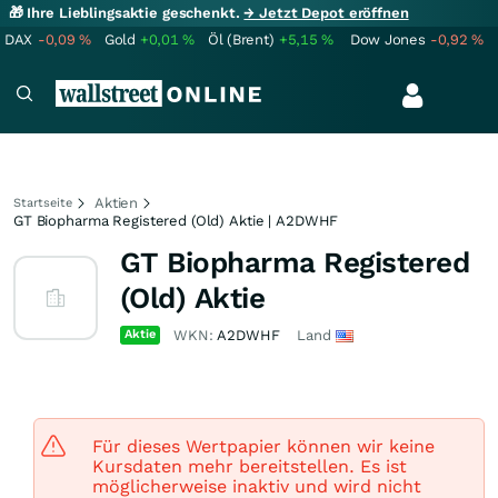
🎁 Ihre Lieblingsaktie geschenkt.
→ Jetzt Depot eröffnen
DAX
-0,09
%
Gold
+0,01
%
Öl (Brent)
+5,15
%
Dow Jones
-0,92
%
Aktien
Startseite
GT Biopharma Registered (Old) Aktie | A2DWHF
GT Biopharma Registered
(Old) Aktie
Aktie
WKN:
A2DWHF
Land
Für dieses Wertpapier können wir keine
Kursdaten mehr bereitstellen. Es ist
möglicherweise inaktiv und wird nicht