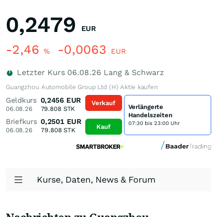
0,2479
EUR
-2,46
-0,0063
%
EUR
Letzter Kurs
06.08.26
Lang & Schwarz
Guangzhou Automobile Group Ltd (H) Aktie kaufen
Geldkurs
0,2456
EUR
Verkauf
Verlängerte
06.08.26
79.808
STK
Handelszeiten
Briefkurs
0,2501
EUR
07:30 bis 23:00 Uhr
Kauf
06.08.26
79.808
STK
Kurse, Daten, News & Forum