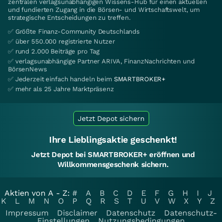
zentralen verlagsunabhängigen Wissens-Hub für einen aktuellen
und fundierten Zugang in die Börsen- und Wirtschaftswelt, um
strategische Entscheidungen zu treffen.
✅ Größte Finanz-Community Deutschlands
✅ über 550.000 registrierte Nutzer
✅ rund 2.000 Beiträge pro Tag
✅ verlagsunabhängige Partner ARIVA, FinanzNachrichten und
BörsenNews
✅ Jederzeit einfach handeln beim
SMARTBROKER+
✅ mehr als 25 Jahre Marktpräsenz
Jetzt Depot sichern
Ihre Lieblingsaktie geschenkt!
Jetzt Depot bei SMARTBROKER+ eröffnen und
Willkommensgeschenk sichern.
Aktien von A - Z:
#
A
B
C
D
E
F
G
H
I
J
K
L
M
N
O
P
Q
R
S
T
U
V
W
X
Y
Z
Impressum
Disclaimer
Datenschutz
Datenschutz-
Einstellungen
Nutzungsbedingungen