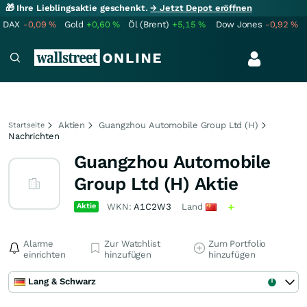
🎁 Ihre Lieblingsaktie geschenkt.
→ Jetzt Depot eröffnen
DAX
-0,09
%
Gold
+0,60
%
Öl (Brent)
+5,15
%
Dow Jones
-0,92
%
Aktien
Guangzhou Automobile Group Ltd (H)
Startseite
Nachrichten
Guangzhou Automobile
Group Ltd (H) Aktie
Aktie
WKN:
A1C2W3
Land
Alarme
Zur Watchlist
Zum Portfolio
einrichten
hinzufügen
hinzufügen
Lang & Schwarz