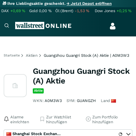
🎁 Ihre Lieblingsaktie geschenkt.
→ Jetzt Depot eröffnen
DAX
+0,69
%
Gold
0,00
%
Öl (Brent)
-1,53
%
Dow Jones
+0,25
%
Aktien
Guangzhou Guangri Stock (A) Aktie | A0M3W3
Startseite
Guangzhou Guangri Stock
(A) Aktie
Aktie
WKN:
A0M3W3
SYM:
GUANGZH
Land
Alarme
Zur Watchlist
Zum Portfolio
einrichten
hinzufügen
hinzufügen
Shanghai Stock Exchange