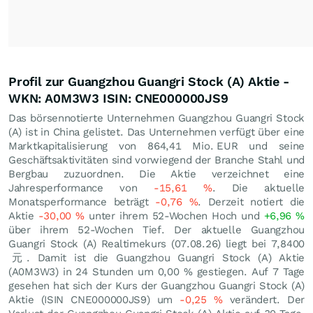
Profil zur Guangzhou Guangri Stock (A) Aktie -
WKN: A0M3W3 ISIN: CNE000000JS9
Das börsennotierte Unternehmen Guangzhou Guangri Stock
(A) ist in China gelistet. Das Unternehmen verfügt über eine
Marktkapitalisierung von 864,41 Mio.
EUR
und seine
Geschäftsaktivitäten sind vorwiegend der Branche Stahl und
Bergbau zuzuordnen. Die Aktie verzeichnet eine
Jahresperformance von
-15,61
%
. Die aktuelle
Monatsperformance beträgt
-0,76
%
. Derzeit notiert die
Aktie
-30,00
%
unter ihrem 52-Wochen Hoch und
+6,96
%
über ihrem 52-Wochen Tief. Der aktuelle Guangzhou
Guangri Stock (A) Realtimekurs (
07.08.26
) liegt bei 7,8400
元
. Damit ist die Guangzhou Guangri Stock (A) Aktie
(A0M3W3) in 24 Stunden um
0,00
%
gestiegen. Auf 7 Tage
gesehen hat sich der Kurs der Guangzhou Guangri Stock (A)
Aktie (ISIN CNE000000JS9) um
-0,25
%
verändert. Der