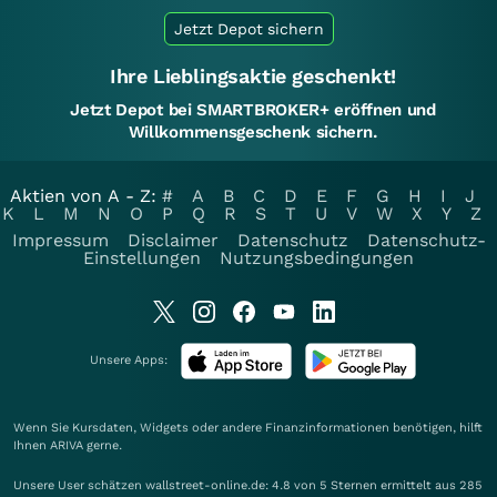
Jetzt Depot sichern
Ihre Lieblingsaktie geschenkt!
Jetzt Depot bei SMARTBROKER+ eröffnen und
Willkommensgeschenk sichern.
Aktien von A - Z:
#
A
B
C
D
E
F
G
H
I
J
K
L
M
N
O
P
Q
R
S
T
U
V
W
X
Y
Z
Impressum
Disclaimer
Datenschutz
Datenschutz-
Einstellungen
Nutzungsbedingungen
Unsere Apps:
Wenn Sie Kursdaten, Widgets oder andere Finanzinformationen benötigen, hilft
Ihnen
ARIVA
gerne.
Unsere User schätzen wallstreet-online.de: 4.8 von 5 Sternen ermittelt aus 285