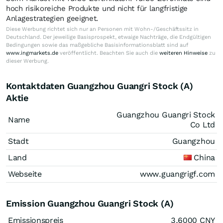
hoch risikoreiche Produkte und nicht für langfristige
Anlagestrategien geeignet.
Diese Werbung richtet sich nur an Personen mit Wohn-/Geschäftssitz in
Deutschland. Der jeweilige Basisprospekt, etwaige Nachträge, die Endgültigen
Bedingungen sowie das maßgebliche Basisinformationsblatt sind auf
www.ingmarkets.de
veröffentlicht. Beachten Sie auch die
weiteren Hinweise
zu
dieser Werbung.
Kontaktdaten Guangzhou Guangri Stock (A)
Aktie
Guangzhou Guangri Stock
Name
Co Ltd
Stadt
Guangzhou
Land
China
Webseite
www.guangrigf.com
Emission Guangzhou Guangri Stock (A)
Emissionspreis
3,6000
CNY