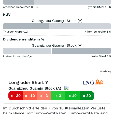
American Resources Registered (A)
4,8
Olympic Steel
43,6
KUV
Guangzhou Guangri Stock (A)
ThyssenKrupp
0,2
Nihon Seikosho
1,5
Dividendenrendite in %
Guangzhou Guangri Stock (A)
Insteel Industries
0,4
Kobe Steel
5,5
Werbung
Long oder Short ?
Guangzhou Guangri Stock (A)
x -30
x -10
x -3
x 3
x 10
x 30
Im Durchschnitt erleiden 7 von 10 Kleinanlegern Verluste
beim Handel mit Turbo-Zertifikaten. Turbo-Zertifikate sind