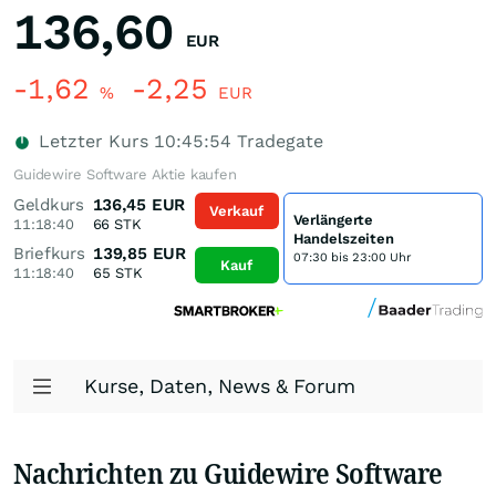
136,60
EUR
-1,62
-2,25
%
EUR
Letzter Kurs
10:45:54
Tradegate
Guidewire Software Aktie kaufen
Geldkurs
136,45
EUR
Verkauf
Verlängerte
11:18:40
66
STK
Handelszeiten
Briefkurs
139,85
EUR
07:30 bis 23:00 Uhr
Kauf
11:18:40
65
STK
Kurse, Daten, News & Forum
Nachrichten zu Guidewire Software