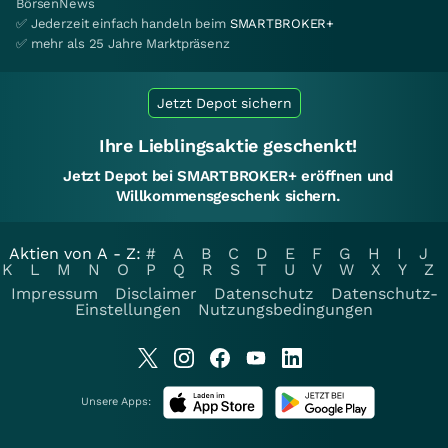
BörsenNews
✅ Jederzeit einfach handeln beim
SMARTBROKER+
✅ mehr als 25 Jahre Marktpräsenz
Jetzt Depot sichern
Ihre Lieblingsaktie geschenkt!
Jetzt Depot bei SMARTBROKER+ eröffnen und
Willkommensgeschenk sichern.
Aktien von A - Z:
#
A
B
C
D
E
F
G
H
I
J
K
L
M
N
O
P
Q
R
S
T
U
V
W
X
Y
Z
Impressum
Disclaimer
Datenschutz
Datenschutz-
Einstellungen
Nutzungsbedingungen
Unsere Apps: