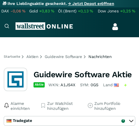
🎁 Ihre Lieblingsaktie geschenkt.
→ Jetzt Depot eröffnen
DAX
-0,06
%
Gold
+0,83
%
Öl (Brent)
+0,13
%
Dow Jones
+0,25
%
Aktien
Guidewire Software
Nachrichten
Startseite
Guidewire Software Aktie
Aktie
WKN:
A1JS4X
SYM:
0GS
Land
Alarme
Zur Watchlist
Zum Portfolio
einrichten
hinzufügen
hinzufügen
Tradegate