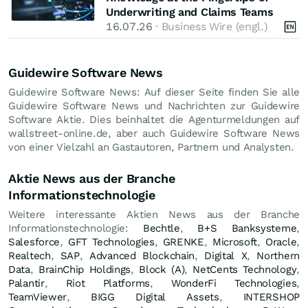
Underwriting and Claims Teams
16.07.26
· Business Wire (engl.)
Guidewire Software News
Guidewire Software News: Auf dieser Seite finden Sie alle
Guidewire Software News und Nachrichten zur Guidewire
Software Aktie. Dies beinhaltet die Agenturmeldungen auf
wallstreet-online.de, aber auch Guidewire Software News
von einer Vielzahl an Gastautoren, Partnern und Analysten.
Aktie News aus der Branche
Informationstechnologie
Weitere interessante Aktien News aus der Branche
Informationstechnologie:
Bechtle
,
B+S Banksysteme
,
Salesforce
,
GFT Technologies
,
GRENKE
,
Microsoft
,
Oracle
,
Realtech
,
SAP
,
Advanced Blockchain
,
Digital X
,
Northern
Data
,
BrainChip Holdings
,
Block (A)
,
NetCents Technology
,
Palantir
,
Riot Platforms
,
WonderFi Technologies
,
TeamViewer
,
BIGG Digital Assets
,
INTERSHOP