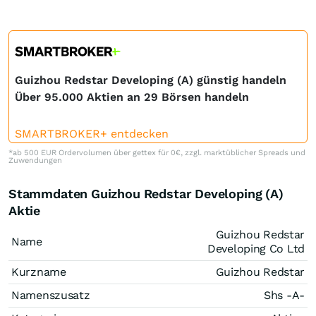
Guizhou Redstar Developing (A) günstig handeln
Über 95.000 Aktien an 29 Börsen handeln
SMARTBROKER+ entdecken
*ab 500 EUR Ordervolumen über gettex für 0€, zzgl. marktüblicher Spreads und
Zuwendungen
Stammdaten Guizhou Redstar Developing (A)
Aktie
Guizhou Redstar
Name
Developing Co Ltd
Kurzname
Guizhou Redstar
Namenszusatz
Shs -A-