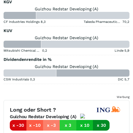
KGV
Guizhou Redstar Developing (A)
CF Industries Holdings
8,3
Takeda Pharmaceutical Aktie
70,2
KUV
Guizhou Redstar Developing (A)
Mitsubishi Chemical Group Corporation
0,2
Linde
5,9
Dividendenrendite in %
Guizhou Redstar Developing (A)
CSW Industrials
0,3
DIC
5,7
Werbung
Long oder Short ?
Guizhou Redstar Developing (A)
x -30
x -10
x -3
x 3
x 10
x 30