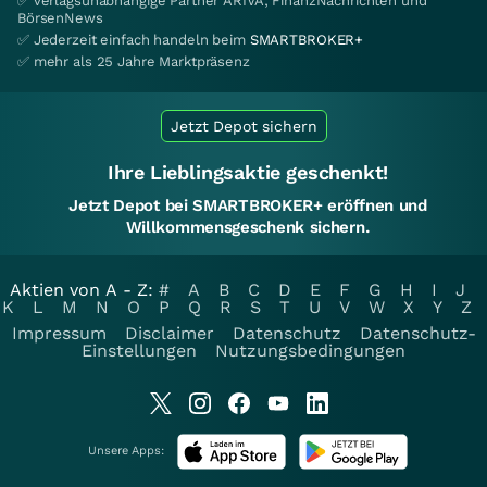
✅ verlagsunabhängige Partner ARIVA, FinanzNachrichten und
BörsenNews
✅ Jederzeit einfach handeln beim
SMARTBROKER+
✅ mehr als 25 Jahre Marktpräsenz
Jetzt Depot sichern
Ihre Lieblingsaktie geschenkt!
Jetzt Depot bei SMARTBROKER+ eröffnen und
Willkommensgeschenk sichern.
Aktien von A - Z:
#
A
B
C
D
E
F
G
H
I
J
K
L
M
N
O
P
Q
R
S
T
U
V
W
X
Y
Z
Impressum
Disclaimer
Datenschutz
Datenschutz-
Einstellungen
Nutzungsbedingungen
Unsere Apps: