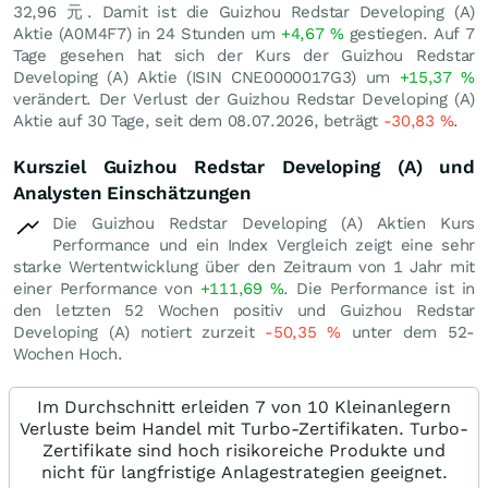
32,96
元
. Damit ist die Guizhou Redstar Developing (A)
Aktie (A0M4F7) in 24 Stunden um
+4,67
%
gestiegen. Auf 7
Tage gesehen hat sich der Kurs der Guizhou Redstar
Developing (A) Aktie (ISIN CNE0000017G3) um
+15,37
%
verändert. Der Verlust der Guizhou Redstar Developing (A)
Aktie auf 30 Tage, seit dem 08.07.2026, beträgt
-30,83
%
.
Kursziel Guizhou Redstar Developing (A) und
Analysten Einschätzungen
Die Guizhou Redstar Developing (A) Aktien Kurs
Performance und ein Index Vergleich zeigt eine sehr
starke Wertentwicklung über den Zeitraum von 1 Jahr mit
einer Performance von
+111,69
%
. Die Performance ist in
den letzten 52 Wochen positiv und Guizhou Redstar
Developing (A) notiert zurzeit
-50,35
%
unter dem 52-
Wochen Hoch.
Im Durchschnitt erleiden 7 von 10 Kleinanlegern
Verluste beim Handel mit Turbo-Zertifikaten. Turbo-
Zertifikate sind hoch risikoreiche Produkte und
nicht für langfristige Anlagestrategien geeignet.