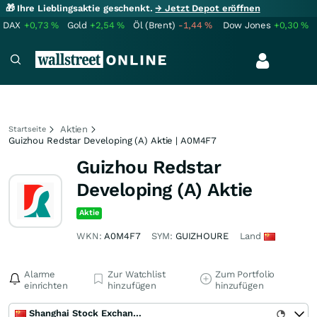
🎁 Ihre Lieblingsaktie geschenkt.
→ Jetzt Depot eröffnen
DAX
+0,73
%
Gold
+2,54
%
Öl (Brent)
-1,44
%
Dow Jones
+0,30
%
Aktien
Startseite
Guizhou Redstar Developing (A) Aktie | A0M4F7
Guizhou Redstar
Developing (A) Aktie
Aktie
WKN:
A0M4F7
SYM:
GUIZHOURE
Land
Alarme
Zur Watchlist
Zum Portfolio
einrichten
hinzufügen
hinzufügen
Shanghai Stock Exchange