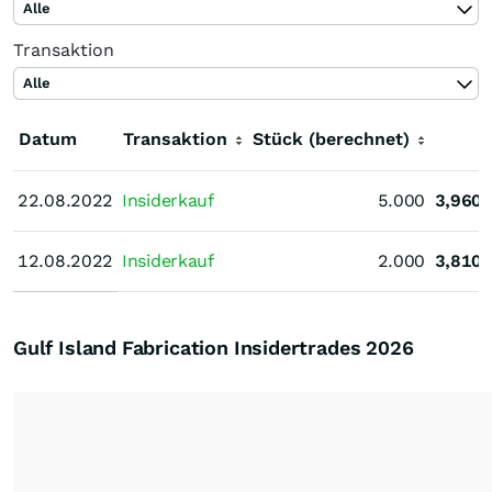
Alle
Transaktion
Alle
Datum
Transaktion
Stück (berechnet)
K
22.08.2022
22.08.2022
Insiderkauf
5.000
3,960
12.08.2022
12.08.2022
Insiderkauf
2.000
3,810
Gulf Island Fabrication Insidertrades
2026