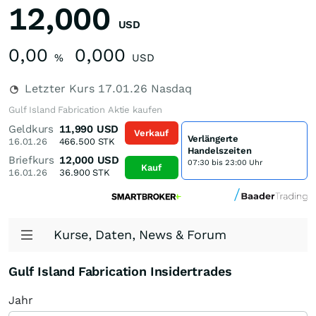
12,000
USD
0,00
0,000
%
USD
Letzter Kurs
17.01.26
Nasdaq
Gulf Island Fabrication Aktie kaufen
Geldkurs
11,990
USD
Verkauf
Verlängerte
16.01.26
466.500
STK
Handelszeiten
Briefkurs
12,000
USD
07:30 bis 23:00 Uhr
Kauf
16.01.26
36.900
STK
Kurse, Daten, News & Forum
Gulf Island Fabrication Insidertrades
Jahr