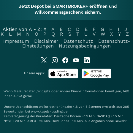
Jetzt Depot bei SMARTBROKER+ eröffnen und
Willkommensgeschenk sichern.
Aktien von A - Z:
#
A
B
C
D
E
F
G
H
I
J
K
L
M
N
O
P
Q
R
S
T
U
V
W
X
Y
Z
Impressum
Disclaimer
Datenschutz
Datenschutz-
Einstellungen
Nutzungsbedingungen
Unsere Apps:
Wenn Sie Kursdaten, Widgets oder andere Finanzinformationen benötigen, hilft
Ihnen
ARIVA
gerne.
Unsere User schätzen wallstreet-online.de: 4.8 von 5 Sternen ermittelt aus 285
Bewertungen bei www.kagels-trading.de
Zeitverzögerung der Kursdaten: Deutsche Börsen +15 Min. NASDAQ +15 Min.
NYSE +20 Min. AMEX +20 Min. Dow Jones +15 Min. Alle Angaben ohne Gewähr.