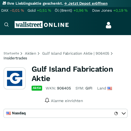
🎁 Ihre Lieblingsaktie geschenkt.
→ Jetzt Depot eröffnen
DAX
-0,01
%
Gold
+0,51
%
Öl (Brent)
+0,96
%
Dow Jones
+0,19
%
Aktien
Gulf Island Fabrication Aktie | 906405
Startseite
Insidertrades
Gulf Island Fabrication
Aktie
Aktie
WKN:
906405
SYM:
GIFI
Land
Alarme einrichten
Nasdaq