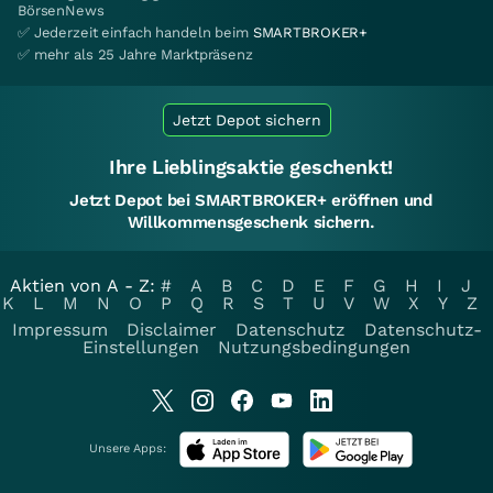
BörsenNews
✅ Jederzeit einfach handeln beim
SMARTBROKER+
✅ mehr als 25 Jahre Marktpräsenz
Jetzt Depot sichern
Ihre Lieblingsaktie geschenkt!
Jetzt Depot bei SMARTBROKER+ eröffnen und
Willkommensgeschenk sichern.
Aktien von A - Z:
#
A
B
C
D
E
F
G
H
I
J
K
L
M
N
O
P
Q
R
S
T
U
V
W
X
Y
Z
Impressum
Disclaimer
Datenschutz
Datenschutz-
Einstellungen
Nutzungsbedingungen
Unsere Apps: