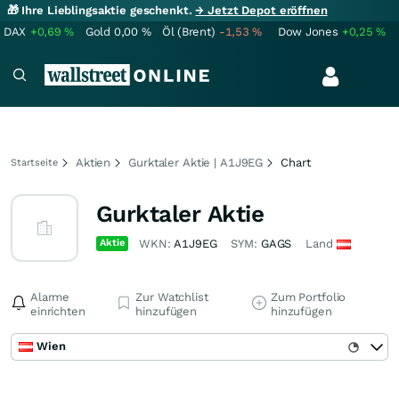
🎁 Ihre Lieblingsaktie geschenkt.
→ Jetzt Depot eröffnen
DAX
+0,69
%
Gold
0,00
%
Öl (Brent)
-1,53
%
Dow Jones
+0,25
%
Aktien
Gurktaler Aktie | A1J9EG
Chart
Startseite
Gurktaler Aktie
Aktie
WKN:
A1J9EG
SYM:
GAGS
Land
Alarme
Zur Watchlist
Zum Portfolio
einrichten
hinzufügen
hinzufügen
Wien