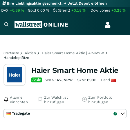
🎁 Ihre Lieblingsaktie geschenkt.
→ Jetzt Depot eröffnen
DAX
+0,69
%
Gold
0,00
%
Öl (Brent)
+0,18
%
Dow Jones
+0,25
%
Aktien
Haier Smart Home Aktie | A2JM2W
Startseite
Handelsplätze
Haier Smart Home Aktie
Aktie
WKN:
A2JM2W
SYM:
690D
Land
Alarme
Zur Watchlist
Zum Portfolio
einrichten
hinzufügen
hinzufügen
Tradegate