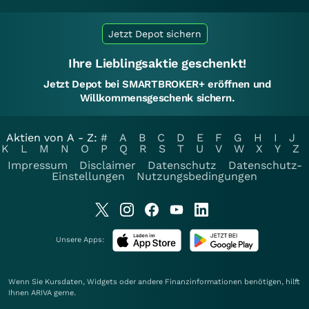
Jetzt Depot sichern
Ihre Lieblingsaktie geschenkt!
Jetzt Depot bei SMARTBROKER+ eröffnen und
Willkommensgeschenk sichern.
Aktien von A - Z:
#
A
B
C
D
E
F
G
H
I
J
K
L
M
N
O
P
Q
R
S
T
U
V
W
X
Y
Z
Impressum
Disclaimer
Datenschutz
Datenschutz-
Einstellungen
Nutzungsbedingungen
Unsere Apps:
Wenn Sie Kursdaten, Widgets oder andere Finanzinformationen benötigen, hilft
Ihnen
ARIVA
gerne.