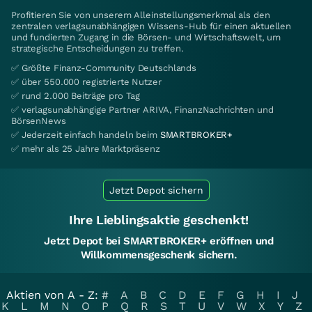
Profitieren Sie von unserem Alleinstellungsmerkmal als den
zentralen verlagsunabhängigen Wissens-Hub für einen aktuellen
und fundierten Zugang in die Börsen- und Wirtschaftswelt, um
strategische Entscheidungen zu treffen.
✅ Größte Finanz-Community Deutschlands
✅ über 550.000 registrierte Nutzer
✅ rund 2.000 Beiträge pro Tag
✅ verlagsunabhängige Partner ARIVA, FinanzNachrichten und
BörsenNews
✅ Jederzeit einfach handeln beim
SMARTBROKER+
✅ mehr als 25 Jahre Marktpräsenz
Jetzt Depot sichern
Ihre Lieblingsaktie geschenkt!
Jetzt Depot bei SMARTBROKER+ eröffnen und
Willkommensgeschenk sichern.
Aktien von A - Z:
#
A
B
C
D
E
F
G
H
I
J
K
L
M
N
O
P
Q
R
S
T
U
V
W
X
Y
Z