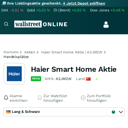
🎁 Ihre Lieblingsaktie geschenkt.
→ Jetzt Depot eröffnen
DAX
-0,51
%
Gold
+0,02
%
Öl (Brent)
+0,82
%
Dow Jones
+0,46
%
Aktien
Haier Smart Home Aktie | A2JM2W
Startseite
Handelsplätze
Haier Smart Home Aktie
Aktie
WKN:
A2JM2W
Land
Alarme
Zur Watchlist
Zum Portfolio
einrichten
hinzufügen
hinzufügen
Lang & Schwarz