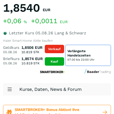
1,8540
EUR
+0,06
+0,0011
%
EUR
Letzter Kurs
05.08.26
Lang & Schwarz
Haier Smart Home Aktie kaufen
Geldkurs
1,8506
EUR
Verkauf
Verlängerte
05.08.26
10.819
STK
Handelszeiten
Briefkurs
1,8574
EUR
07:30 bis 23:00 Uhr
Kauf
05.08.26
10.819
STK
Kurse, Daten, News & Forum
SMARTBROKER+ Bonus Aktion! Ihre
🎁