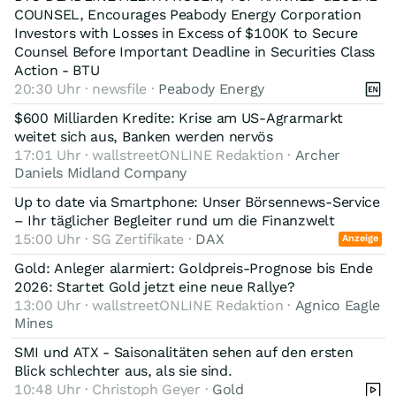
COUNSEL, Encourages Peabody Energy Corporation
Investors with Losses in Excess of $100K to Secure
Counsel Before Important Deadline in Securities Class
Action - BTU
20:30 Uhr · newsfile ·
Peabody Energy
$600 Milliarden Kredite: Krise am US-Agrarmarkt
weitet sich aus, Banken werden nervös
17:01 Uhr · wallstreetONLINE Redaktion ·
Archer
Daniels Midland Company
Up to date via Smartphone: Unser Börsennews-Service
– Ihr täglicher Begleiter rund um die Finanzwelt
15:00 Uhr · SG Zertifikate ·
DAX
Anzeige
Gold: Anleger alarmiert: Goldpreis-Prognose bis Ende
2026: Startet Gold jetzt eine neue Rallye?
13:00 Uhr · wallstreetONLINE Redaktion ·
Agnico Eagle
Mines
SMI und ATX - Saisonalitäten sehen auf den ersten
Blick schlechter aus, als sie sind.
10:48 Uhr · Christoph Geyer ·
Gold