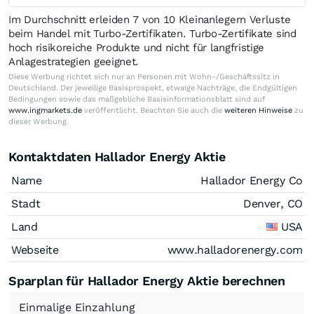
Im Durchschnitt erleiden 7 von 10 Kleinanlegern Verluste
beim Handel mit Turbo-Zertifikaten. Turbo-Zertifikate sind
hoch risikoreiche Produkte und nicht für langfristige
Anlagestrategien geeignet.
Diese Werbung richtet sich nur an Personen mit Wohn-/Geschäftssitz in
Deutschland. Der jeweilige Basisprospekt, etwaige Nachträge, die Endgültigen
Bedingungen sowie das maßgebliche Basisinformationsblatt sind auf
www.ingmarkets.de
veröffentlicht. Beachten Sie auch die
weiteren Hinweise
zu
dieser Werbung.
Kontaktdaten Hallador Energy Aktie
Name
Hallador Energy Co
Stadt
Denver, CO
Land
USA
Webseite
www.halladorenergy.com
Sparplan für Hallador Energy Aktie berechnen
Einmalige
Einzahlung