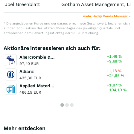
Joel Greenblatt
Gotham Asset Management, LL
mehr Hedge Fonds Manager »
* Die angegebenen Kurse und der daraus errechnete Gesamtwert, beziehen sich
auf den Schlusskurs des letzten Börsentages des jeweiligen Quartals und
entsprechen dem Bewertungsstichtag der 13F-Einreichung.
Aktionäre interessieren sich auch für:
+1,46
%
Abercrombie & Fitch Registered (A)
+9,68
%
97,40 EUR
-1,18
%
Allianz
+24,85
%
435,30 EUR
+1,87
%
Applied Materials
+194,19
%
466,15 EUR
Mehr entdecken