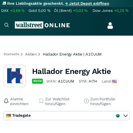
🎁 Ihre Lieblingsaktie geschenkt.
→ Jetzt Depot eröffnen
DAX
+0,69
%
Gold
0,00
%
Öl (Brent)
+0,02
%
Dow Jones
+0,25
%
Aktien
Hallador Energy Aktie | A1CUUM
Startseite
Hallador Energy Aktie
Aktie
WKN:
A1CUUM
SYM:
H7H
Land
Alarme
Zur Watchlist
Zum Portfolio
einrichten
hinzufügen
hinzufügen
Tradegate