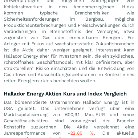
Umweltauflagen und möglichen Stilllegungen von
Kohlekraftwerken in den Abnehmerregionen. Hinzu
kommen typische Branchenrisiken wie
Sicherheitsanforderungen im Bergbau, mögliche
Produktionsunterbrechungen und Preisschwankungen durch
Veränderungen im Brennstoffmix der Versorger, etwa
zugunsten von Gas oder erneuerbaren Energien. Für
Anleger mit Fokus auf wachstumsstarke Zukunftsbranchen
ist die Aktie daher weniger geeignet. Interessant kann
Hallador Energy eher für Investoren sein, die ein zyklisches,
rohstoffnahes Geschäftsmodell mit klar definiertem, aber
strukturellem Risiko einschätzen und die Entwicklung von
Cashflows und Ausschüttungsspielräumen im Kontext eines
reifen Energiemarktes beobachten wollen.
Hallador Energy Aktien Kurs und Index Vergleich
Das börsennotierte Unternehmen Hallador Energy ist in
USA gelistet. Das Unternehmen verfügt über eine
Marktkapitalisierung von 600,91 Mio.
EUR
und seine
Geschäftsaktivitäten sind vorwiegend der Branche
Rohstoffe zuzuordnen. Die Aktie verzeichnet eine
Jahresperformance von
-22,89
%
. Die aktuelle