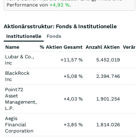
Performance von
+4,92
%
.
Aktionärsstruktur: Fonds & Institutionelle
Institutionelle
Fonds
Name
% Aktien Gesamt
Anzahl Aktien
Verän
Lubar & Co.,
+11,57
%
5.452.019
Inc
BlackRock
+5,08
%
2.394.746
Inc
Point72
Asset
+4,03
%
1.901.254
Management,
L.P.
Aegis
Financial
+3,85
%
1.814.026
Corporation