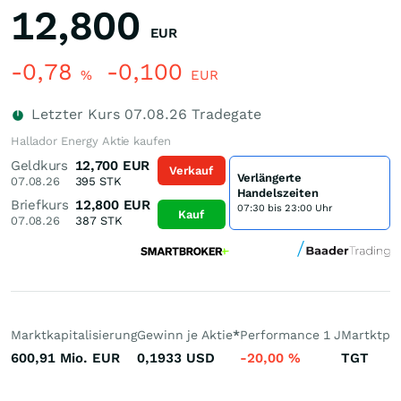
12,800
EUR
-0,78
-0,100
%
EUR
Letzter Kurs
07.08.26
Tradegate
Hallador Energy Aktie kaufen
Geldkurs
12,700
EUR
Verkauf
Verlängerte
07.08.26
395
STK
Handelszeiten
Briefkurs
12,800
EUR
07:30 bis 23:00 Uhr
Kauf
07.08.26
387
STK
Marktkapitalisierung
Gewinn je Aktie
*
Performance 1 J
Martktpla
600,91 Mio.
EUR
0,1933
USD
-20,00
%
TGT