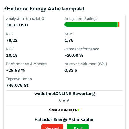
⚡Hallador Energy Aktie kompakt
Analysten-Kursziel Ø
Analysten-Ratings
30,33
USD
KGV
KUV
78,22
1,76
KCV
Jahresperformance
10,18
-20,00
%
Performance 3 Monate
relatives Volumen (rVol)
-25,58
%
0,33
x
Tagesvolumen
745.076 St.
wallstreetONLINE Bewertung
⭐
⭐
⭐
Hallador Energy
Aktie kaufen
Verkauf
Kauf