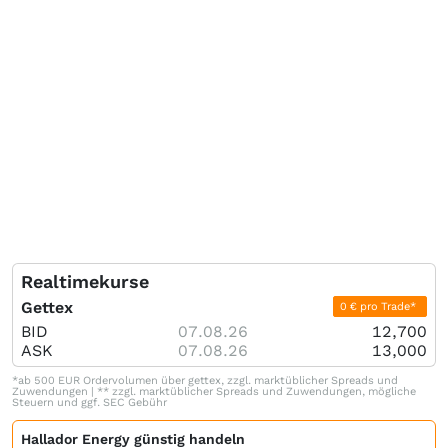
Realtimekurse
Gettex
0 € pro Trade*
BID
07.08.26
12,700
ASK
07.08.26
13,000
*ab 500 EUR Ordervolumen über gettex, zzgl. marktüblicher Spreads und
Zuwendungen | ** zzgl. marktüblicher Spreads und Zuwendungen, mögliche
Steuern und ggf. SEC Gebühr
Hallador Energy günstig handeln