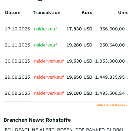
Datum
Transaktion
Kurs
Umsa
17.12.2025
17.12.2025
Insiderkauf
17,830
USD
356.600,00
U
21.11.2025
21.11.2025
Insiderkauf
19,280
USD
250.640,00
U
30.09.2025
30.09.2025
Insiderverkauf
19,530
USD
1.953.000,00
U
29.09.2025
29.09.2025
Insiderverkauf
19,650
USD
1.449.835,95
U
26.09.2025
26.09.2025
Insiderverkauf
19,180
USD
1.493.508,24
U
alle Insidertrades »
Branchen News: Rohstoffe
BTU DEADLINE ALERT: ROSEN, TOP RANKED GLOBAL