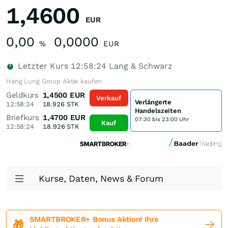
1,4600
EUR
0,00
0,0000
%
EUR
Letzter Kurs
12:58:24
Lang & Schwarz
Hang Lung Group Aktie kaufen
Geldkurs
1,4500
EUR
Verkauf
Verlängerte
12:58:24
18.926
STK
Handelszeiten
Briefkurs
1,4700
EUR
07:30 bis 23:00 Uhr
Kauf
12:58:24
18.926
STK
Kurse, Daten, News & Forum
SMARTBROKER+ Bonus Aktion! Ihre
🎁