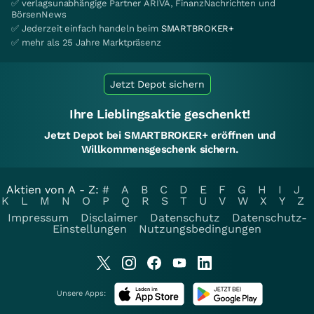
✅ verlagsunabhängige Partner ARIVA, FinanzNachrichten und
BörsenNews
✅ Jederzeit einfach handeln beim
SMARTBROKER+
✅ mehr als 25 Jahre Marktpräsenz
Jetzt Depot sichern
Ihre Lieblingsaktie geschenkt!
Jetzt Depot bei SMARTBROKER+ eröffnen und
Willkommensgeschenk sichern.
Aktien von A - Z:
#
A
B
C
D
E
F
G
H
I
J
K
L
M
N
O
P
Q
R
S
T
U
V
W
X
Y
Z
Impressum
Disclaimer
Datenschutz
Datenschutz-
Einstellungen
Nutzungsbedingungen
Unsere Apps: