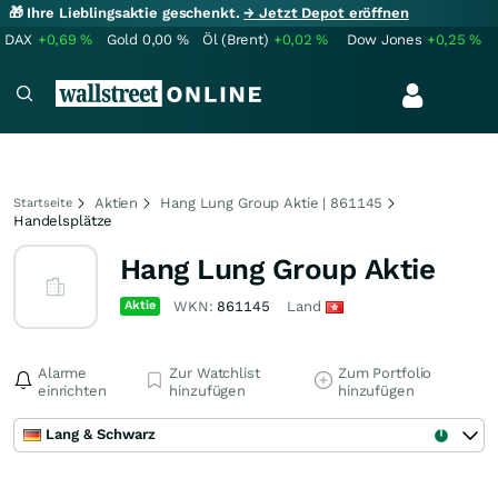
🎁 Ihre Lieblingsaktie geschenkt.
→ Jetzt Depot eröffnen
DAX
+0,69
%
Gold
0,00
%
Öl (Brent)
+0,02
%
Dow Jones
+0,25
%
Aktien
Hang Lung Group Aktie | 861145
Startseite
Handelsplätze
Hang Lung Group Aktie
Aktie
WKN:
861145
Land
Alarme
Zur Watchlist
Zum Portfolio
einrichten
hinzufügen
hinzufügen
Lang & Schwarz