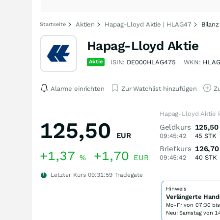
Aktien
Hapag-Lloyd Aktie | HLAG47
Bilanz
Startseite
Hapag-Lloyd Aktie
Aktie
ISIN:
DE000HLAG475
WKN:
HLAG
Alarme einrichten
Zur Watchlist hinzufügen
Zu
Hapag-Lloyd Aktie 
125,50
Geldkurs
125,50
EUR
09:45:42
45
STK
Briefkurs
126,70
+1,37
+1,70
%
EUR
09:45:42
40
STK
Letzter Kurs
09:31:59
Tradegate
Hinweis
Verlängerte Hand
Mo-Fr von
07:30 bi
Neu: Samstag von 14