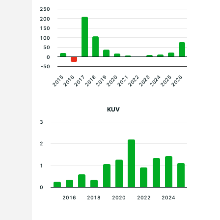
250
200
150
100
50
0
-50
2015
2016
2017
2018
2019
2020
2021
2022
2023
2024
2025
2026
KUV
3
2
1
0
2016
2018
2020
2022
2024