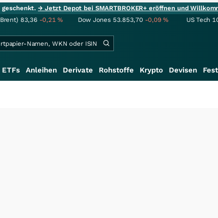
ie geschenkt.
→ Jetzt Depot bei SMARTBROKER+ eröffnen und Willkom
(Brent)
83,36
-0,21
%
Dow Jones
53.853,70
-0,09
%
US Tech 1
ETFs
Anleihen
Derivate
Rohstoffe
Krypto
Devisen
Fest