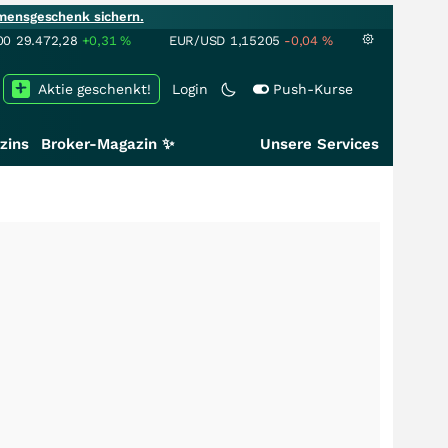
mensgeschenk sichern.
00
29.472,28
+0,31
%
EUR/USD
1,15205
-0,04
%
Aktie geschenkt!
Login
Push-Kurse
zins
Broker-Magazin ✨
Unsere Services