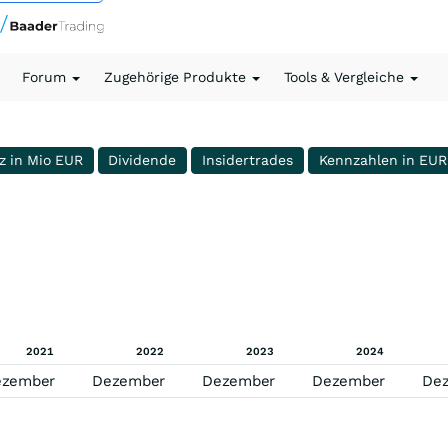
Forum
Zugehörige Produkte
Tools & Vergleiche
z in Mio EUR
Dividende
Insidertrades
Kennzahlen in EUR
2021
2022
2023
2024
ezember
Dezember
Dezember
Dezember
De