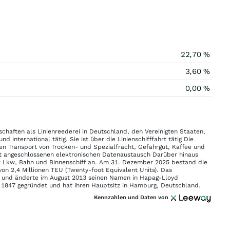
22,70 %
3,60 %
0,00 %
schaften als Linienreederei in Deutschland, den Vereinigten Staaten,
 international tätig. Sie ist über die Linienschifffahrt tätig Die
en Transport von Trocken- und Spezialfracht, Gefahrgut, Kaffee und
rekt angeschlossenen elektronischen Datenaustausch Darüber hinaus
r Lkw, Bahn und Binnenschiff an. Am 31. Dezember 2025 bestand die
von 2,4 Millionen TEU (Twenty-foot Equivalent Units). Das
 und änderte im August 2013 seinen Namen in Hapag-Lloyd
 1847 gegründet und hat ihren Hauptsitz in Hamburg, Deutschland.
Kennzahlen und Daten von