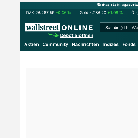
🎁 Ihre Lieblingsakt
DAX
26.267,59
+0,36
%
Gold
4.286,20
+1,08
%
Öl 
Depot eröffnen
Aktien
Community
Nachrichten
Indizes
Fonds