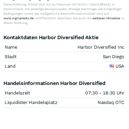
Diese Werbung richtet sich nur an Personen mit Wohn-/Geschäftssitz in
Deutschland. Der jeweilige Basisprospekt, etwaige Nachträge, die Endgültigen
Bedingungen sowie das maßgebliche Basisinformationsblatt sind auf
www.ingmarkets.de
veröffentlicht. Beachten Sie auch die
weiteren Hinweise
zu
dieser Werbung.
Kontaktdaten Harbor Diversified Aktie
Name
Harbor Diversified Inc
Stadt
San Diego
Land
USA
Handelsinformationen Harbor Diversified
Handelszeit
07:30 - 18:30 Uhr
Liquidister Handelsplatz
Nasdaq OTC