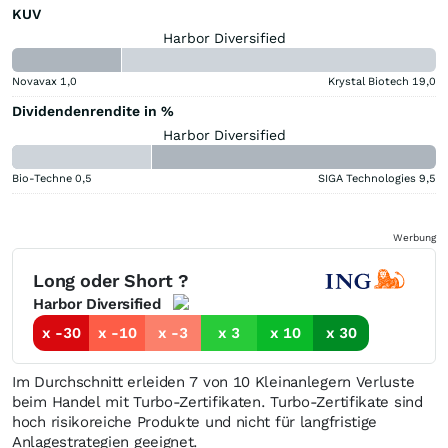
KUV
Harbor Diversified
Novavax
1,0
Krystal Biotech
19,0
Dividendenrendite in %
Harbor Diversified
Bio-Techne
0,5
SIGA Technologies
9,5
Werbung
Long oder Short ?
Harbor Diversified
x -30
x -10
x -3
x 3
x 10
x 30
Im Durchschnitt erleiden 7 von 10 Kleinanlegern Verluste
beim Handel mit Turbo-Zertifikaten. Turbo-Zertifikate sind
hoch risikoreiche Produkte und nicht für langfristige
Anlagestrategien geeignet.