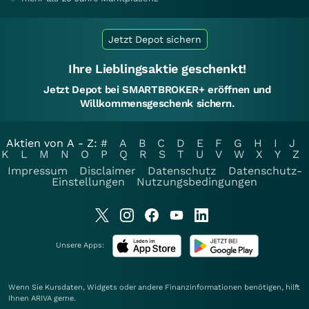
Jetzt Depot sichern
Ihre Lieblingsaktie geschenkt!
Jetzt Depot bei SMARTBROKER+ eröffnen und
Willkommensgeschenk sichern.
Aktien von A - Z:
#
A
B
C
D
E
F
G
H
I
J
K
L
M
N
O
P
Q
R
S
T
U
V
W
X
Y
Z
Impressum
Disclaimer
Datenschutz
Datenschutz-
Einstellungen
Nutzungsbedingungen
Unsere Apps:
Wenn Sie Kursdaten, Widgets oder andere Finanzinformationen benötigen, hilft
Ihnen
ARIVA
gerne.