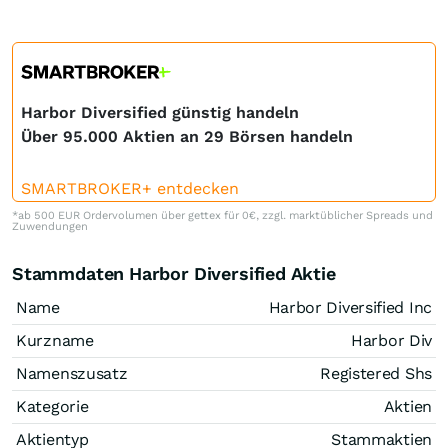
Harbor Diversified günstig handeln
Über 95.000 Aktien an 29 Börsen handeln
SMARTBROKER+ entdecken
*ab 500 EUR Ordervolumen über gettex für 0€, zzgl. marktüblicher Spreads und
Zuwendungen
Stammdaten Harbor Diversified Aktie
Name
Harbor Diversified Inc
Kurzname
Harbor Div
Namenszusatz
Registered Shs
Kategorie
Aktien
Aktientyp
Stammaktien