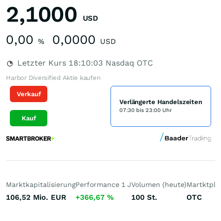
2,1000
USD
0,00
0,0000
%
USD
Letzter Kurs
18:10:03
Nasdaq OTC
Harbor Diversified Aktie kaufen
Verkauf
Verlängerte Handelszeiten
07:30 bis 23:00 Uhr
Kauf
Marktkapitalisierung
Performance 1 J
Volumen (heute)
Martktpla
106,52 Mio.
EUR
+366,67
%
100
St.
OTC