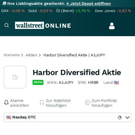
🎁 Ihre Lieblingsaktie geschenkt.
→ Jetzt Depot eröffnen
DAX
-0,06
%
Gold
-0,03
%
Öl (Brent)
+3,76
%
Dow Jones
-0,82
%
Aktien
Harbor Diversified Aktie | A1JUPY
Startseite
Harbor Diversified Aktie
Aktie
WKN:
A1JUPY
SYM:
HRBR
Land
Alarme
Zur Watchlist
Zum Portfolio
einrichten
hinzufügen
hinzufügen
Nasdaq OTC