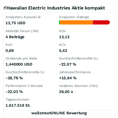
⚡Hawaiian Electric Industries Aktie kompakt
Analysten-Kursziel Ø
Analysten-Ratings
12,75
USD
Aktivität Forum (3M)
KGV
4 Beiträge
13,12
KUV
KCV
0,69
5,42
Dividende pro Aktie
Durchschnittsrendite 5J
1,440000
USD
-22,07
%
Durchschnittsrendite 3J
Jahresperformance
-28,79
%
+15,84
%
Performance 3 Monate
relatives Volumen (rVol)
-22,03
%
26,00
x
Tagesvolumen
1.617.519 St.
wallstreetONLINE Bewertung