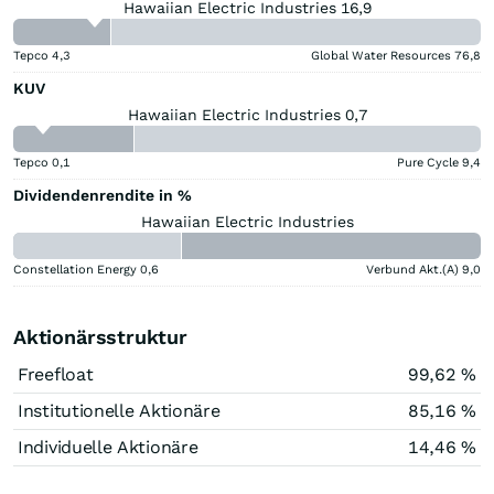
Hawaiian Electric Industries 16,9
Tepco
4,3
Global Water Resources
76,8
KUV
Hawaiian Electric Industries 0,7
Tepco
0,1
Pure Cycle
9,4
Dividendenrendite in %
Hawaiian Electric Industries
Constellation Energy
0,6
Verbund Akt.(A)
9,0
Aktionärsstruktur
Freefloat
99,62 %
Institutionelle Aktionäre
85,16 %
Individuelle Aktionäre
14,46 %