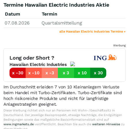
Termine Hawaiian Electric Industries Aktie
Datum
Termin
07.08.2026
Quartalsmitteilung
alle Hawaiian Electric Industries Termine »
Werbung
Long oder Short ?
Hawaiian Electric Industries
x -30
x -10
x -3
x 3
x 10
x 30
Im Durchschnitt erleiden 7 von 10 Kleinanlegern Verluste
beim Handel mit Turbo-Zertifikaten. Turbo-Zertifikate sind
hoch risikoreiche Produkte und nicht für langfristige
Anlagestrategien geeignet.
Diese Werbung richtet sich nur an Personen mit Wohn-/Geschäftssitz in
Deutschland. Der jeweilige Basisprospekt, etwaige Nachträge, die Endgültigen
Bedingungen sowie das maßgebliche Basisinformationsblatt sind auf
www.ingmarkets.de
veröffentlicht. Beachten Sie auch die
weiteren Hinweise
zu
dieser Werbung.