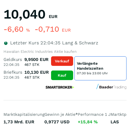
10,040
EUR
-6,60
-0,710
%
EUR
Letzter Kurs
22:04:35
Lang & Schwarz
Hawaiian Electric Industries Aktie kaufen
Geldkurs
9,9500
EUR
Verkauf
Verlängerte
22:04:35
467
STK
Handelszeiten
Briefkurs
10,130
EUR
07:30 bis 23:00 Uhr
Kauf
22:04:35
467
STK
Marktkapitalisierung
Gewinn je Aktie
*
Performance 1 J
Martktpla
1,73 Mrd.
EUR
0,9727
USD
+15,84
%
LAS