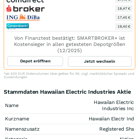
18,47 €
17,45 €
19,40 €
Von Finanztest bestätigt: SMARTBROKER+ ist
Kostensieger in allen getesteten Depotgrößen
(12/2025)
Depot eröffnen
Jetzt wechseln
*ab 500 EUR Ordervolumen über gettex für 0€, zzgl. marktüblicher Spreads und
Zuwendungen
Stammdaten Hawaiian Electric Industries Aktie
Hawaiian Electric
Name
Industries Inc
Kurzname
Hawaiian Electr Ind
Namenszusatz
Registered Shs