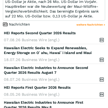
US-Dollar je Aktie, nach 26 Mio. US-Dollar im Vorjahr.
Haupttreiber war die Neubewertung der Maui-Wildfire-
Vergleichsverbindlichkeit. Das bereinigte Ergebnis sank
auf 22 Mio. US-Dollar bzw. 0,13 US-Dollar je Aktie.
Nachrichten
weitere Nachrichten »
HEI Reports Second Quarter 2026 Results
07.08.26
Business Wire (engl.)
Hawaiian Electric Seeks to Expand Renewables,
Energy Storage on Oʻahu, Hawaiʻi Island and Maui
18.07.26
Business Wire (engl.)
Hawaiian Electric Industries to Announce Second
Quarter 2026 Results August 7
08.07.26
Business Wire (engl.)
HEI Reports First Quarter 2026 Results
08.05.26
Business Wire (engl.)
Hawaiian Electric Industries to Announce First
Quarter 2026 Results May 8