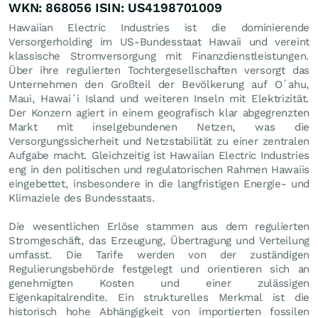
WKN: 868056 ISIN: US4198701009
Hawaiian Electric Industries ist die dominierende
Versorgerholding im US-Bundesstaat Hawaii und vereint
klassische Stromversorgung mit Finanzdienstleistungen.
Über ihre regulierten Tochtergesellschaften versorgt das
Unternehmen den Großteil der Bevölkerung auf Oʻahu,
Maui, Hawaiʻi Island und weiteren Inseln mit Elektrizität.
Der Konzern agiert in einem geografisch klar abgegrenzten
Markt mit inselgebundenen Netzen, was die
Versorgungssicherheit und Netzstabilität zu einer zentralen
Aufgabe macht. Gleichzeitig ist Hawaiian Electric Industries
eng in den politischen und regulatorischen Rahmen Hawaiis
eingebettet, insbesondere in die langfristigen Energie- und
Klimaziele des Bundesstaats.
Die wesentlichen Erlöse stammen aus dem regulierten
Stromgeschäft, das Erzeugung, Übertragung und Verteilung
umfasst. Die Tarife werden von der zuständigen
Regulierungsbehörde festgelegt und orientieren sich an
genehmigten Kosten und einer zulässigen
Eigenkapitalrendite. Ein strukturelles Merkmal ist die
historisch hohe Abhängigkeit von importierten fossilen