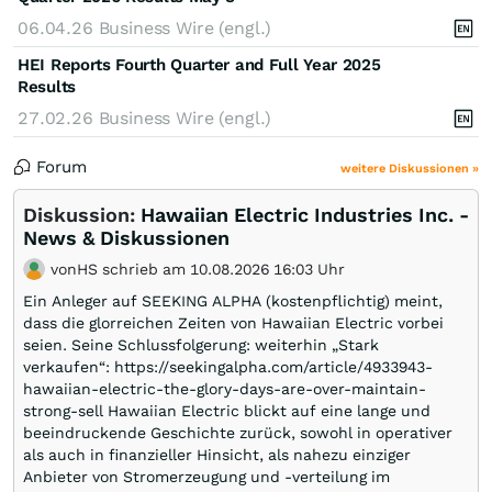
06.04.26
Business Wire (engl.)
HEI Reports Fourth Quarter and Full Year 2025
Results
27.02.26
Business Wire (engl.)
Forum
weitere Diskussionen »
Diskussion:
Hawaiian Electric Industries Inc. -
News & Diskussionen
vonHS schrieb am 10.08.2026 16:03 Uhr
Ein Anleger auf SEEKING ALPHA (kostenpflichtig) meint,
dass die glorreichen Zeiten von Hawaiian Electric vorbei
seien. Seine Schlussfolgerung: weiterhin „Stark
verkaufen“: https://seekingalpha.com/article/4933943-
hawaiian-electric-the-glory-days-are-over-maintain-
strong-sell Hawaiian Electric blickt auf eine lange und
beeindruckende Geschichte zurück, sowohl in operativer
als auch in finanzieller Hinsicht, als nahezu einziger
Anbieter von Stromerzeugung und -verteilung im