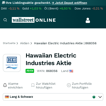
🎁 Ihre Lieblingsaktie geschenkt.
→ Jetzt Depot eröffnen
DAX
-0,11
%
Gold
+1,03
%
Öl (Brent)
+6,50
%
Dow Jones
-0,21
%
Aktien
Hawaiian Electric Industries Aktie | 868056
Startseite
Hawaiian Electric
Industries Aktie
Aktie
WKN:
868056
Land
Alarme
Zur Watchlist
Zum Portfolio
einrichten
hinzufügen
hinzufügen
Lang & Schwarz