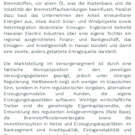
Brennstoffen, vor allem Öl, was die Kostenbasis und die
Volatilität der Brennstoffaufwendungen beeinflusst. Parallel
dazu baut das Unternehmen den Anteil erneuerbarer
Energien aus, etwa durch Solar- und Windprojekte sowie
Netzintegration dezentraler Erzeuger. Ergänzend betreibt
Hawaiian Electric Industries über eine eigene Tochter ein
regional ausgerichtetes Finanz- und Bankgeschäft, das
Einlagen- und Kreditgeschäft in Hawaii bündelt und damit
eine zweite, anders getaktete Ertragsquelle darstellt.
Die Marktstellung im Versorgersegment ist durch eine
faktische Monopolposition in den jeweiligen
Versorgungsgebieten geprägt, jedoch unter strenger
Regulierung. Wettbewerb zeigt sich weniger im klassischen
Sinn, sondern in Form regulatorischer Vorgaben, alternativer
Erzeugungsmodelle und Kunden, die eigene
Erzeugungskapazitäten aufbauen. Wichtige wirtschaftliche
Treiber sind die genehmigte Eigenkapitalrendite, die
Entwicklung des regulierten Anlagevermögens (Rate Base),
die Brennstoffkostenweitergabe sowie die
Investitionszyklen in Netze und Erzeugungskapazitäten. Im
Banksegment sind Kreditqualität, Einlagenstabilität und