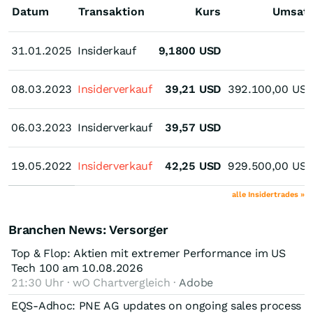
Datum
Transaktion
Kurs
Umsat
31.01.2025
31.01.2025
Insiderkauf
9,1800
USD
08.03.2023
08.03.2023
Insiderverkauf
39,21
USD
392.100,00
US
06.03.2023
06.03.2023
Insiderverkauf
39,57
USD
19.05.2022
19.05.2022
Insiderverkauf
42,25
USD
929.500,00
US
alle Insidertrades »
Branchen News: Versorger
Top & Flop: Aktien mit extremer Performance im US
Tech 100 am 10.08.2026
21:30 Uhr · wO Chartvergleich ·
Adobe
EQS-Adhoc: PNE AG updates on ongoing sales process