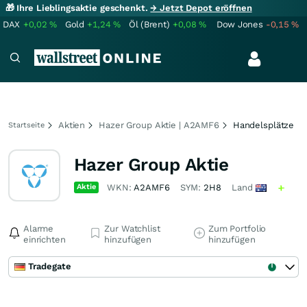
🎁 Ihre Lieblingsaktie geschenkt.
→ Jetzt Depot eröffnen
DAX
+0,02
%
Gold
+1,24
%
Öl (Brent)
+0,08
%
Dow Jones
-0,15
%
Aktien
Hazer Group Aktie | A2AMF6
Handelsplätze
Startseite
Hazer Group Aktie
Aktie
WKN:
A2AMF6
SYM:
2H8
Land
Alarme
Zur Watchlist
Zum Portfolio
einrichten
hinzufügen
hinzufügen
Tradegate