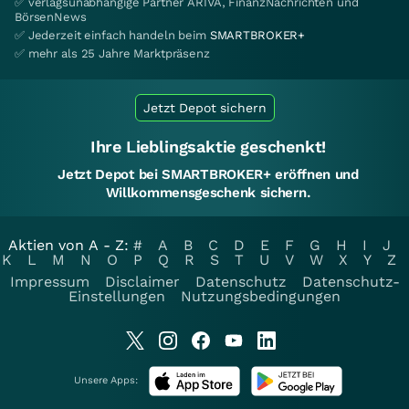
✅ verlagsunabhängige Partner ARIVA, FinanzNachrichten und
BörsenNews
✅ Jederzeit einfach handeln beim
SMARTBROKER+
✅ mehr als 25 Jahre Marktpräsenz
Jetzt Depot sichern
Ihre Lieblingsaktie geschenkt!
Jetzt Depot bei SMARTBROKER+ eröffnen und
Willkommensgeschenk sichern.
Aktien von A - Z:
#
A
B
C
D
E
F
G
H
I
J
K
L
M
N
O
P
Q
R
S
T
U
V
W
X
Y
Z
Impressum
Disclaimer
Datenschutz
Datenschutz-
Einstellungen
Nutzungsbedingungen
Unsere Apps: