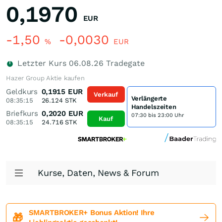
0,1970
EUR
-1,50
-0,0030
%
EUR
Letzter Kurs
06.08.26
Tradegate
Hazer Group Aktie kaufen
Geldkurs
0,1915
EUR
Verkauf
Verlängerte
08:35:15
26.124
STK
Handelszeiten
Briefkurs
0,2020
EUR
07:30 bis 23:00 Uhr
Kauf
08:35:15
24.716
STK
Kurse, Daten, News & Forum
SMARTBROKER+ Bonus Aktion! Ihre
🎁