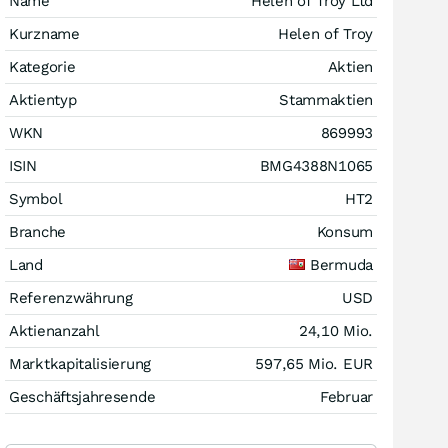
Name
Helen of Troy Ltd
Kurzname
Helen of Troy
Kategorie
Aktien
Aktientyp
Stammaktien
WKN
869993
ISIN
BMG4388N1065
Symbol
HT2
Branche
Konsum
Land
Bermuda
Referenzwährung
USD
Aktienanzahl
24,10 Mio.
Marktkapitalisierung
597,65 Mio.
EUR
Geschäftsjahresende
Februar