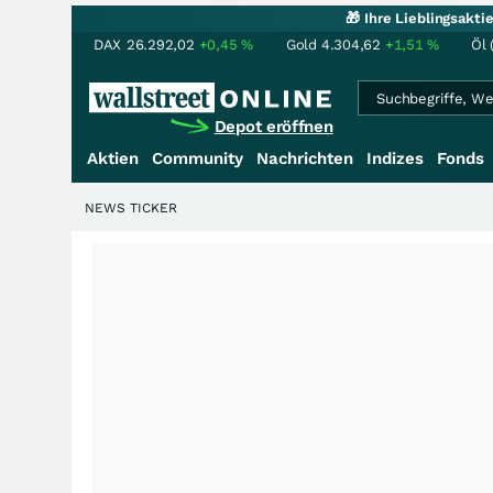
🎁 Ihre Lieblingsakt
DAX
26.292,02
+0,45
%
Gold
4.304,62
+1,51
%
Öl 
Depot eröffnen
Aktien
Community
Nachrichten
Indizes
Fonds
NEWS TICKER