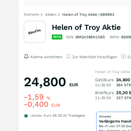
Aktien
Helen of Troy Aktie | 869993
Startseite
Helen of Troy Aktie
Aktie
ISIN:
BMG4388N1065
WKN:
8699
Alarme einrichten
Zur Watchlist hinzufügen
Zu
Helen of Troy Aktie
24,800
Geldkurs
24,800
EUR
11:35:55
364
ST
Briefkurs
25,20
-1,59
%
11:35:55
357
ST
-0,400
EUR
Letzter Kurs
09:39:20
Tradegate
Hinweis
Verlängerte Hand
Mo-Fr von
07:30 bi
Neu: Samstag von 14