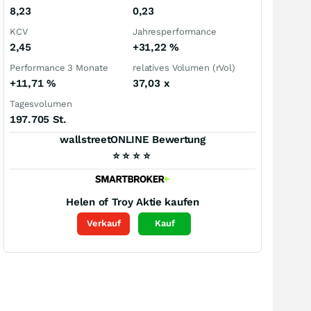
8,23
0,23
KCV
Jahresperformance
2,45
+31,22
%
Performance 3 Monate
relatives Volumen (rVol)
+11,71
%
37,03
x
Tagesvolumen
197.705 St.
wallstreetONLINE Bewertung
⭐
⭐
⭐
⭐
Helen of Troy
Aktie kaufen
Verkauf
Kauf