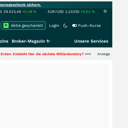
mensgeschenk sichern.
00
29.523,48
+0,48
%
EUR/USD
1,15255
+0,01
%
Aktie geschenkt!
Login
Push-Kurse
zins
Broker-Magazin ✨
Unsere Services
eht hier die nächste Milliardenstory?
+++
Anzeige