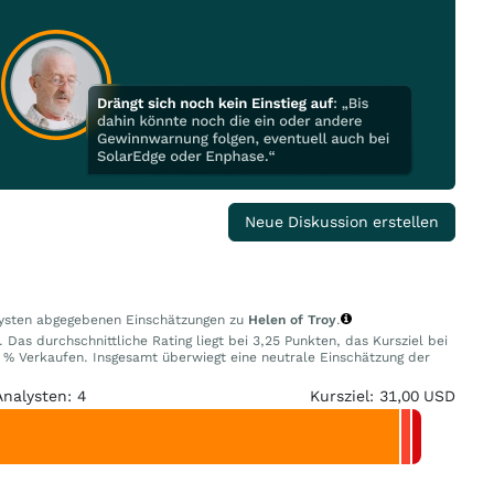
Neue Diskussion erstellen
alysten abgegebenen Einschätzungen zu
Helen of Troy
.
Das durchschnittliche Rating liegt bei 3,25 Punkten, das Kursziel bei
% Verkaufen. Insgesamt überwiegt eine neutrale Einschätzung der
Analysten: 4
Kursziel: 31,00 USD