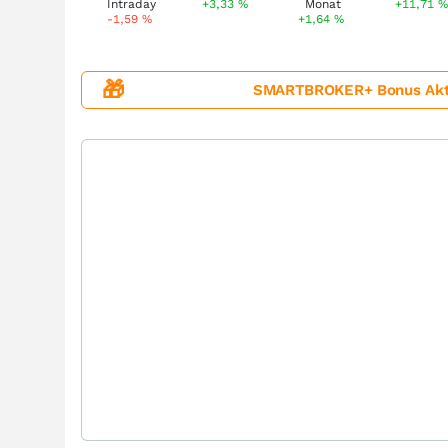
+3,33
%
+11,71
-1,59
%
+1,64
%
🎁
SMARTBROKER+ Bonus Aktion