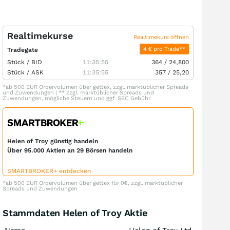
Realtimekurse
Realtimekurs öffnen
4 € pro Trade**
Tradegate
Stück /
BID
11:35:55
364
/
24,800
Stück /
ASK
11:35:55
357
/
25,20
*ab 500 EUR Ordervolumen über gettex, zzgl. marktüblicher Spreads
und Zuwendungen | ** zzgl. marktüblicher Spreads und
Zuwendungen, mögliche Steuern und ggf. SEC Gebühr
Helen of Troy günstig handeln
Über 95.000 Aktien an 29 Börsen handeln
SMARTBROKER+ entdecken
*ab 500 EUR Ordervolumen über gettex für 0€, zzgl. marktüblicher
Spreads und Zuwendungen
Stammdaten Helen of Troy Aktie