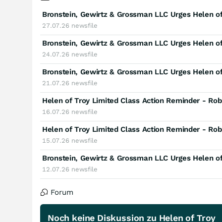
27.07.26
newsfile
24.07.26
newsfile
21.07.26
newsfile
16.07.26
newsfile
15.07.26
newsfile
12.07.26
newsfile
Forum
Noch keine Diskussion zu Helen of Troy