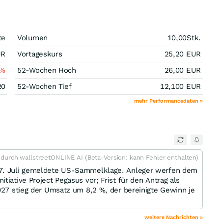
te
Volumen
10,00
Stk.
UR
Vortageskurs
25,20
EUR
%
52-Wochen Hoch
26,00
EUR
20
52-Wochen Tief
12,100
EUR
mehr Performancedaten »
t durch wallstreetONLINE AI (Beta-Version: kann Fehler enthalten)
27. Juli gemeldete US-Sammelklage. Anleger werfen dem
tiative Project Pegasus vor; Frist für den Antrag als
2027 stieg der Umsatz um 8,2 %, der bereinigte Gewinn je
weitere Nachrichten »