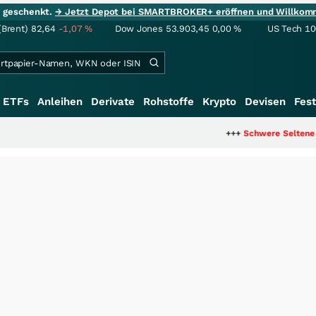
ie geschenkt.
→ Jetzt Depot bei SMARTBROKER+ eröffnen und Willkom
(Brent)
82,64
-1,07
%
Dow Jones
53.903,45
0,00
%
US Tech 1
ETFs
Anleihen
Derivate
Rohstoffe
Krypto
Devisen
Fest
+++
Schwere Seltene Erden: Entst