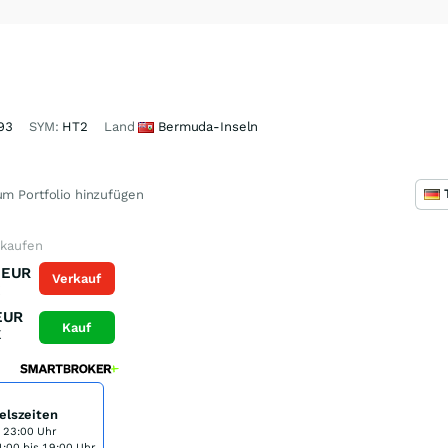
93
SYM:
HT2
Land
Bermuda-Inseln
m Portfolio hinzufügen
 kaufen
EUR
Verkauf
K
EUR
Kauf
K
elszeiten
s 23:00 Uhr
:00 bis 19:00 Uhr