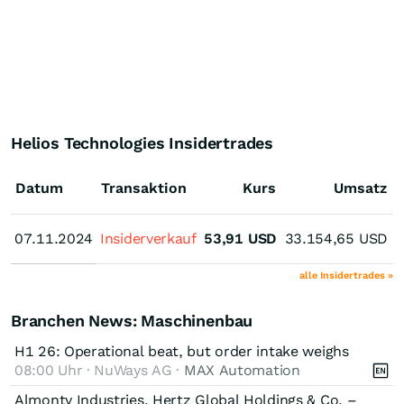
Helios Technologies Insidertrades
Datum
Transaktion
Kurs
Umsatz
07.11.2024
07.11.2024
Insiderverkauf
53,91
USD
33.154,65
USD
D
alle Insidertrades »
Branchen News: Maschinenbau
H1 26: Operational beat, but order intake weighs
08:00 Uhr · NuWays AG ·
MAX Automation
Almonty Industries, Hertz Global Holdings & Co. –