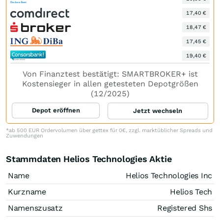
17,40 €
18,47 €
17,45 €
19,40 €
Von Finanztest bestätigt: SMARTBROKER+ ist
Kostensieger in allen getesteten Depotgrößen
(12/2025)
Depot eröffnen
Jetzt wechseln
*ab 500 EUR Ordervolumen über gettex für 0€, zzgl. marktüblicher Spreads und
Zuwendungen
Stammdaten Helios Technologies Aktie
Name
Helios Technologies Inc
Kurzname
Helios Tech
Namenszusatz
Registered Shs