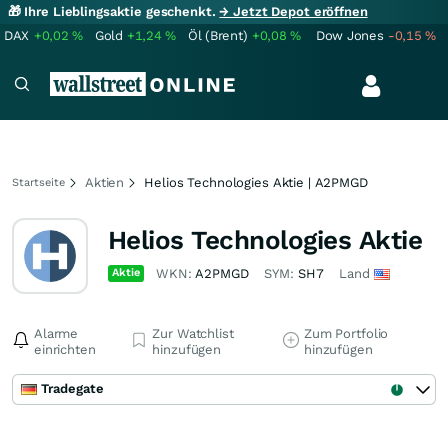
🎁 Ihre Lieblingsaktie geschenkt.
→ Jetzt Depot eröffnen
DAX
+0,02
%
Gold
+1,24
%
Öl (Brent)
+0,08
%
Dow Jones
-0,15
%
Aktien
Helios Technologies Aktie | A2PMGD
Startseite
Helios Technologies Aktie
Aktie
WKN:
A2PMGD
SYM:
SH7
Land
Alarme
Zur Watchlist
Zum Portfolio
einrichten
hinzufügen
hinzufügen
Tradegate