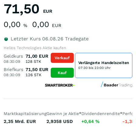
71,50
EUR
0,00
0,00
%
EUR
Letzter Kurs
06.08.26
Tradegate
Helios Technologies Aktie kaufen
Geldkurs
71,00
EUR
Verkauf
08:30:09
128
STK
Verlängerte Handelszeiten
07:30 bis 23:00 Uhr
Briefkurs
71,50
EUR
Kauf
08:30:09
126
STK
Marktkapitalisierung
Gewinn je Aktie
*
Dividendenrendite
*
Perfo
2,35 Mrd.
EUR
2,9358
USD
+0,64
%
-1,38