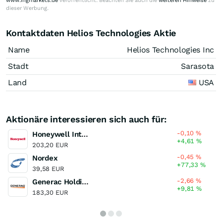
www.ingmarkets.de
veröffentlicht. Beachten Sie auch die
weiteren Hinweise
zu
dieser Werbung.
Kontaktdaten Helios Technologies Aktie
Name
Helios Technologies Inc
Stadt
Sarasota
Land
USA
Aktionäre interessieren sich auch für:
-0,10
%
Honeywell International
+4,61
%
203,20 EUR
-0,45
%
Nordex
+77,33
%
39,58 EUR
-2,66
%
Generac Holdings
+9,81
%
183,30 EUR