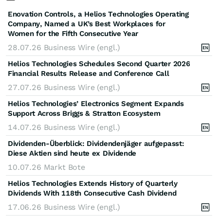
Enovation Controls, a Helios Technologies Operating
Company, Named a UK’s Best Workplaces for
Women for the Fifth Consecutive Year
28.07.26
Business Wire (engl.)
Helios Technologies Schedules Second Quarter 2026
Financial Results Release and Conference Call
27.07.26
Business Wire (engl.)
Helios Technologies’ Electronics Segment Expands
Support Across Briggs & Stratton Ecosystem
14.07.26
Business Wire (engl.)
Dividenden-Überblick: Dividendenjäger aufgepasst:
Diese Aktien sind heute ex Dividende
10.07.26
Markt Bote
Helios Technologies Extends History of Quarterly
Dividends With 118th Consecutive Cash Dividend
17.06.26
Business Wire (engl.)