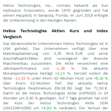
Helios Technologies, Inc., vormals bekannt als Sun
Hydraulics Corporation, wurde 1970 gegründet und hat
seinen Hauptsitz in Sarasota, Florida. Im Juni 2019 erfolgte
die Umbenennung in den heutigen Namen.
Helios Technologies Aktien Kurs und Index
Vergleich
Das börsennotierte Unternehmen Helios Technologies ist in
USA gelistet. Das Unternehmen verfügt über eine
Marktkapitalisierung von 2,35 Mrd.
EUR
und seine
Geschäftsaktivitäten sind vorwiegend der Branche
Maschinenbau zuzuordnen. Die Aktie verzeichnet eine
Jahresperformance von
-1,38
%
. Die aktuelle
Monatsperformance beträgt
+2,14
%
. Derzeit notiert die
Aktie
-13,33
%
unter ihrem 52-Wochen Hoch und
+9,16
%
über ihrem 52-Wochen Tief. Der aktuelle Helios
Technologies Realtimekurs (
06.08.26
) liegt bei 71,50
€
.
Damit ist die Helios Technologies Aktie (A2PMGD) in 24
Stunden um
0,00
%
gestiegen. Auf 7 Tage gesehen hat sich
der Kurs der Helios Technologies Aktie (ISIN
US42328H1095) um
+5,93
%
verändert. Der Verlust der