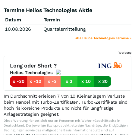
Termine Helios Technologies Aktie
Datum
Termin
10.08.2026
Quartalsmitteilung
alle Helios Technologies Termine »
Werbung
Long oder Short ?
Helios Technologies
x -30
x -10
x -3
x 3
x 10
x 30
Im Durchschnitt erleiden 7 von 10 Kleinanlegern Verluste
beim Handel mit Turbo-Zertifikaten. Turbo-Zertifikate sind
hoch risikoreiche Produkte und nicht für langfristige
Anlagestrategien geeignet.
Diese Werbung richtet sich nur an Personen mit Wohn-/Geschäftssitz in
Deutschland. Der jeweilige Basisprospekt, etwaige Nachträge, die Endgültigen
Bedingungen sowie das maßgebliche Basisinformationsblatt sind auf