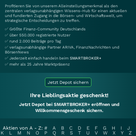
Profitieren Sie von unserem Alleinstellungsmerkmal als den
zentralen verlagsunabhängigen Wissens-Hub für einen aktuellen
und fundierten Zugang in die Börsen- und Wirtschaftswelt, um
strategische Entscheidungen zu treffen.
✅ Größte Finanz-Community Deutschlands
✅ über 550.000 registrierte Nutzer
✅ rund 2.000 Beiträge pro Tag
✅ verlagsunabhängige Partner ARIVA, FinanzNachrichten und
BörsenNews
✅ Jederzeit einfach handeln beim
SMARTBROKER+
✅ mehr als 25 Jahre Marktpräsenz
Jetzt Depot sichern
Ihre Lieblingsaktie geschenkt!
Jetzt Depot bei SMARTBROKER+ eröffnen und
Willkommensgeschenk sichern.
Aktien von A - Z:
#
A
B
C
D
E
F
G
H
I
J
K
L
M
N
O
P
Q
R
S
T
U
V
W
X
Y
Z