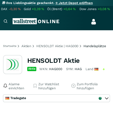
🎁 Ihre Lieblingsaktie geschenkt.
→ Jetzt Depot eröffnen
DAX
-0,30
%
Gold
+0,39
%
Öl (Brent)
+0,64
%
Dow Jones
+0,08
%
Aktien
HENSOLDT Aktie | HAG000
Handelsplätze
Startseite
HENSOLDT Aktie
Aktie
WKN:
HAG000
SYM:
HAG
Land
Alarme
Zur Watchlist
Zum Portfolio
einrichten
hinzufügen
hinzufügen
Tradegate