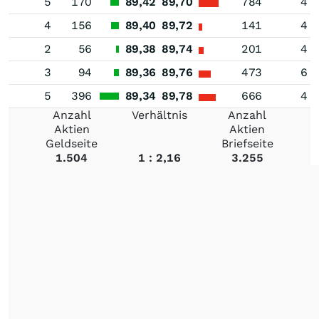
5
170
89,42
89,70
784
4
4
156
89,40
89,72
141
4
2
56
89,38
89,74
201
4
3
94
89,36
89,76
473
6
5
396
89,34
89,78
666
4
Anzahl
Verhältnis
Anzahl
Aktien
Aktien
Geldseite
Briefseite
1.504
1 : 2,16
3.255