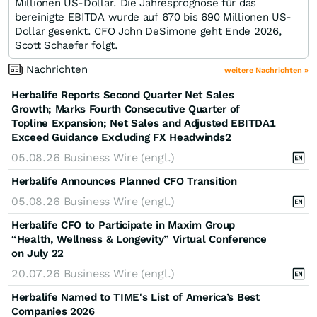
Millionen US-Dollar. Die Jahresprognose für das
bereinigte EBITDA wurde auf 670 bis 690 Millionen US-
Dollar gesenkt. CFO John DeSimone geht Ende 2026,
Scott Schaefer folgt.
Nachrichten
weitere Nachrichten »
Herbalife Reports Second Quarter Net Sales
Growth; Marks Fourth Consecutive Quarter of
Topline Expansion; Net Sales and Adjusted EBITDA1
Exceed Guidance Excluding FX Headwinds2
05.08.26
Business Wire (engl.)
Herbalife Announces Planned CFO Transition
05.08.26
Business Wire (engl.)
Herbalife CFO to Participate in Maxim Group
“Health, Wellness & Longevity” Virtual Conference
on July 22
20.07.26
Business Wire (engl.)
Herbalife Named to TIME's List of America’s Best
Companies 2026