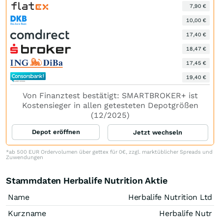
7,90 €
10,00 €
17,40 €
18,47 €
17,45 €
19,40 €
Von Finanztest bestätigt: SMARTBROKER+ ist
Kostensieger in allen getesteten Depotgrößen
(12/2025)
Depot eröffnen
Jetzt wechseln
*ab 500 EUR Ordervolumen über gettex für 0€, zzgl. marktüblicher Spreads und
Zuwendungen
Stammdaten Herbalife Nutrition Aktie
Name
Herbalife Nutrition Ltd
Kurzname
Herbalife Nutr