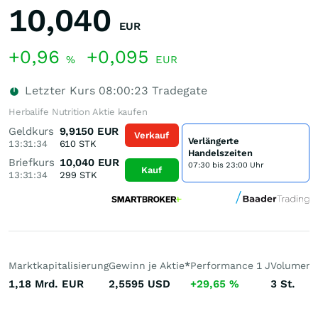
10,040
EUR
+0,96
+0,095
%
EUR
Letzter Kurs
08:00:23
Tradegate
Herbalife Nutrition Aktie kaufen
Geldkurs
9,9150
EUR
Verkauf
Verlängerte
13:31:34
610
STK
Handelszeiten
Briefkurs
10,040
EUR
07:30 bis 23:00 Uhr
Kauf
13:31:34
299
STK
Marktkapitalisierung
Gewinn je Aktie
*
Performance 1 J
Volumen 
1,18 Mrd.
EUR
2,5595
USD
+29,65
%
3
St.