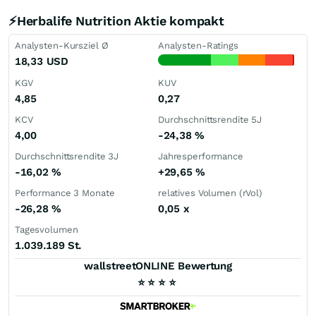
⚡Herbalife Nutrition Aktie kompakt
Analysten-Kursziel Ø
Analysten-Ratings
18,33
USD
KGV
KUV
4,85
0,27
KCV
Durchschnittsrendite 5J
4,00
-24,38
%
Durchschnittsrendite 3J
Jahresperformance
-16,02
%
+29,65
%
Performance 3 Monate
relatives Volumen (rVol)
-26,28
%
0,05
x
Tagesvolumen
1.039.189 St.
wallstreetONLINE Bewertung
⭐
⭐
⭐
⭐