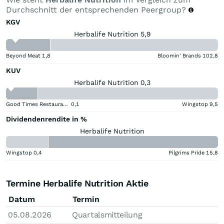
Durchschnitt der entsprechenden Peergroup?
KGV
Herbalife Nutrition 5,9
Beyond Meat
1,8
Bloomin' Brands
102,8
KUV
Herbalife Nutrition 0,3
Good Times Restaurants
0,1
Wingstop
9,5
Dividendenrendite in %
Herbalife Nutrition
Wingstop
0,4
Pilgrims Pride
15,8
Termine Herbalife Nutrition Aktie
Datum
Termin
05.08.2026
Quartalsmitteilung