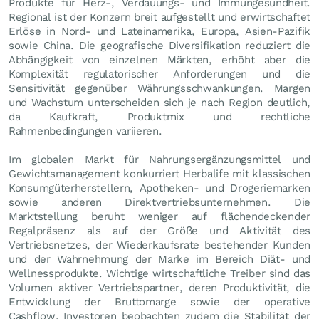
Produkte für Herz-, Verdauungs- und Immungesundheit.
Regional ist der Konzern breit aufgestellt und erwirtschaftet
Erlöse in Nord- und Lateinamerika, Europa, Asien-Pazifik
sowie China. Die geografische Diversifikation reduziert die
Abhängigkeit von einzelnen Märkten, erhöht aber die
Komplexität regulatorischer Anforderungen und die
Sensitivität gegenüber Währungsschwankungen. Margen
und Wachstum unterscheiden sich je nach Region deutlich,
da Kaufkraft, Produktmix und rechtliche
Rahmenbedingungen variieren.
Im globalen Markt für Nahrungsergänzungsmittel und
Gewichtsmanagement konkurriert Herbalife mit klassischen
Konsumgüterherstellern, Apotheken- und Drogeriemarken
sowie anderen Direktvertriebsunternehmen. Die
Marktstellung beruht weniger auf flächendeckender
Regalpräsenz als auf der Größe und Aktivität des
Vertriebsnetzes, der Wiederkaufsrate bestehender Kunden
und der Wahrnehmung der Marke im Bereich Diät- und
Wellnessprodukte. Wichtige wirtschaftliche Treiber sind das
Volumen aktiver Vertriebspartner, deren Produktivität, die
Entwicklung der Bruttomarge sowie der operative
Cashflow. Investoren beobachten zudem die Stabilität der