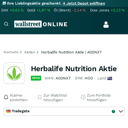
🎁 Ihre Lieblingsaktie geschenkt.
→ Jetzt Depot eröffnen
DAX
+0,63
%
Gold
+1,97
%
Öl (Brent)
-2,14
%
Dow Jones
+0,13
%
Aktien
Herbalife Nutrition Aktie | A0DNX7
Startseite
Herbalife Nutrition Aktie
Aktie
WKN:
A0DNX7
SYM:
HOO
Land
Alarme
Zur Watchlist
Zum Portfolio
einrichten
hinzufügen
hinzufügen
Tradegate