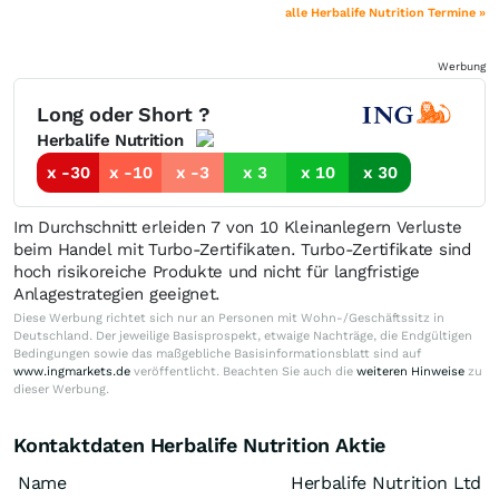
alle Herbalife Nutrition Termine »
Werbung
Long oder Short ?
Herbalife Nutrition
x -30
x -10
x -3
x 3
x 10
x 30
Im Durchschnitt erleiden 7 von 10 Kleinanlegern Verluste
beim Handel mit Turbo-Zertifikaten. Turbo-Zertifikate sind
hoch risikoreiche Produkte und nicht für langfristige
Anlagestrategien geeignet.
Diese Werbung richtet sich nur an Personen mit Wohn-/Geschäftssitz in
Deutschland. Der jeweilige Basisprospekt, etwaige Nachträge, die Endgültigen
Bedingungen sowie das maßgebliche Basisinformationsblatt sind auf
www.ingmarkets.de
veröffentlicht. Beachten Sie auch die
weiteren Hinweise
zu
dieser Werbung.
Kontaktdaten Herbalife Nutrition Aktie
Name
Herbalife Nutrition Ltd