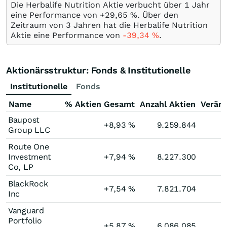
Die Herbalife Nutrition Aktie verbucht über 1 Jahr
eine Performance von +29,65
%
. Über den
Zeitraum von 3 Jahren hat die Herbalife Nutrition
Aktie eine Performance von
-39,34
%
.
Aktionärsstruktur: Fonds & Institutionelle
Institutionelle
Fonds
Name
% Aktien Gesamt
Anzahl Aktien
Verän
Baupost
+8,93
%
9.259.844
Group LLC
Route One
Investment
+7,94
%
8.227.300
Co, LP
BlackRock
+7,54
%
7.821.704
Inc
Vanguard
Portfolio
+5,87
%
6.086.085