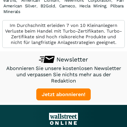
earths
,
American Lithium
,
Newmont Corporation
,
Pan
American Silver
,
B2Gold
,
Cameco
,
Hecla Mining
,
Pilbara
Minerals
Im Durchschnitt erleiden 7 von 10 Kleinanlegern
Verluste beim Handel mit Turbo-Zertifikaten. Turbo-
Zertifikate sind hoch risikoreiche Produkte und
nicht für langfristige Anlagestrategien geeignet.
Newsletter
Abonnieren Sie unsere kostenlosen Newsletter
und verpassen Sie nichts mehr aus der
Redaktion
Jetzt abonnieren!