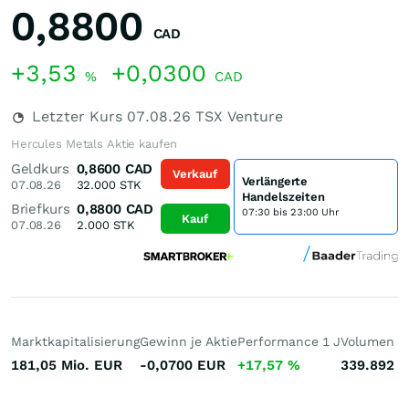
0,8800
CAD
+3,53
+0,0300
%
CAD
Letzter Kurs
07.08.26
TSX Venture
Hercules Metals Aktie kaufen
Geldkurs
0,8600
CAD
Verkauf
Verlängerte
07.08.26
32.000
STK
Handelszeiten
Briefkurs
0,8800
CAD
07:30 bis 23:00 Uhr
Kauf
07.08.26
2.000
STK
Marktkapitalisierung
Gewinn je Aktie
Performance 1 J
Volumen (h
181,05 Mio.
EUR
-0,0700
EUR
+17,57
%
339.892
S