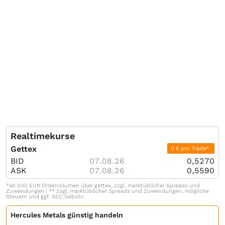
Realtimekurse
Gettex
0 € pro Trade*
BID
07.08.26
0,5270
ASK
07.08.26
0,5590
*ab 500 EUR Ordervolumen über gettex, zzgl. marktüblicher Spreads und
Zuwendungen | ** zzgl. marktüblicher Spreads und Zuwendungen, mögliche
Steuern und ggf. SEC Gebühr
Hercules Metals günstig handeln