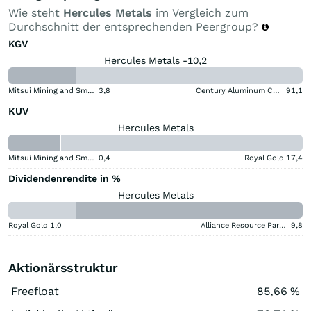
Wie steht
Hercules Metals
im Vergleich zum
Durchschnitt der entsprechenden Peergroup?
KGV
Hercules Metals -10,2
Mitsui Mining and Smelting Company
3,8
Century Aluminum Company
91,1
KUV
Hercules Metals
Mitsui Mining and Smelting Company
0,4
Royal Gold
17,4
Dividendenrendite in %
Hercules Metals
Royal Gold
1,0
Alliance Resource Partners
9,8
Aktionärsstruktur
Freefloat
85,66 %