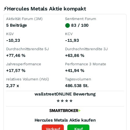
⚡Hercules Metals Aktie kompakt
Aktivität Forum (3M)
Sentiment Forum
5 Beiträge
⬤
83 / 100
KGV
KCV
-10,23
-11,93
Durchschnittsrendite 5J
Durchschnittsrendite 3J
+77,46
%
+63,86
%
Jahresperformance
Performance 3 Monate
+17,57
%
+41,94
%
relatives Volumen (rVol)
Tagesvolumen
2,37
x
486.538 St.
wallstreetONLINE Bewertung
⭐
⭐
⭐
⭐
Hercules Metals
Aktie kaufen
Verkauf
Kauf