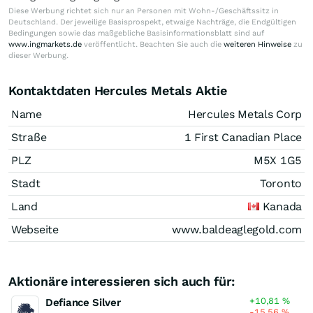
Diese Werbung richtet sich nur an Personen mit Wohn-/Geschäftssitz in
Deutschland. Der jeweilige Basisprospekt, etwaige Nachträge, die Endgültigen
Bedingungen sowie das maßgebliche Basisinformationsblatt sind auf
www.ingmarkets.de
veröffentlicht. Beachten Sie auch die
weiteren Hinweise
zu
dieser Werbung.
Kontaktdaten Hercules Metals Aktie
Name
Hercules Metals Corp
Straße
1 First Canadian Place
PLZ
M5X 1G5
Stadt
Toronto
Land
Kanada
Webseite
www.baldeaglegold.com
Aktionäre interessieren sich auch für:
+10,81
%
Defiance Silver
-15,56
%