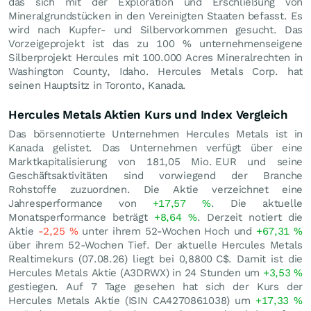
das sich mit der Exploration und Erschließung von
Mineralgrundstücken in den Vereinigten Staaten befasst. Es
wird nach Kupfer- und Silbervorkommen gesucht. Das
Vorzeigeprojekt ist das zu 100 % unternehmenseigene
Silberprojekt Hercules mit 100.000 Acres Mineralrechten in
Washington County, Idaho. Hercules Metals Corp. hat
seinen Hauptsitz in Toronto, Kanada.
Hercules Metals Aktien Kurs und Index Vergleich
Das börsennotierte Unternehmen Hercules Metals ist in
Kanada gelistet. Das Unternehmen verfügt über eine
Marktkapitalisierung von 181,05 Mio.
EUR
und seine
Geschäftsaktivitäten sind vorwiegend der Branche
Rohstoffe zuzuordnen. Die Aktie verzeichnet eine
Jahresperformance von
+17,57
%
. Die aktuelle
Monatsperformance beträgt
+8,64
%
. Derzeit notiert die
Aktie
-2,25
%
unter ihrem 52-Wochen Hoch und
+67,31
%
über ihrem 52-Wochen Tief. Der aktuelle Hercules Metals
Realtimekurs (
07.08.26
) liegt bei 0,8800
C$
. Damit ist die
Hercules Metals Aktie (A3DRWX) in 24 Stunden um
+3,53
%
gestiegen. Auf 7 Tage gesehen hat sich der Kurs der
Hercules Metals Aktie (ISIN CA4270861038) um
+17,33
%