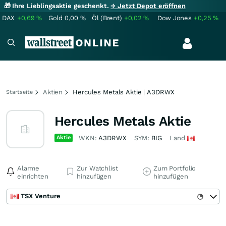
🎁 Ihre Lieblingsaktie geschenkt.
→ Jetzt Depot eröffnen
DAX
+0,69
%
Gold
0,00
%
Öl (Brent)
+0,02
%
Dow Jones
+0,25
%
Aktien
Hercules Metals Aktie | A3DRWX
Startseite
Hercules Metals Aktie
Aktie
WKN:
A3DRWX
SYM:
BIG
Land
Alarme
Zur Watchlist
Zum Portfolio
einrichten
hinzufügen
hinzufügen
TSX Venture