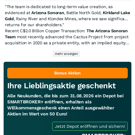
"The team is dedicated to long-term value creation, as
evidenced at
Arizona Sonoran
, Battle North Gold,
Kirkland Lake
Gold
, Rainy River and Klondex Mines, where we saw significant
returns for our shareholders."
Recent C$2.0 Billion Copper Transaction:
The Arizona Sonoran
Team
most recently advanced the Cactus Project from project
acquisition in 2020 as a private entity, with an implied equity
value of approximately
C$125 million in July 2021
, through its
mehr anzeigen
public listing later that year, to its acquisition by Hudbay
Minerals for an implied equity value of approximately
C$2.0
billion in 2026
, representing an increase of
more than 1,500%
in the company's value under their leadership
Bonus Aktion
.
Ihre Lieblingsaktie geschenkt
Alle Neukunden, die bis zum 31.08.2026 ein Depot bei
SMARTBROKER+ eröffnen, erhalten als
Willkommensgeschenk einen Anteil ausgewählter
Aktien im Wert von 50 Euro!
Jetzt Depot eröffnen und sichern!