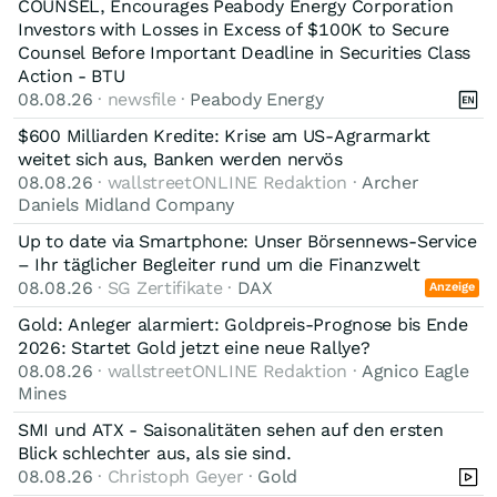
COUNSEL, Encourages Peabody Energy Corporation
Investors with Losses in Excess of $100K to Secure
Counsel Before Important Deadline in Securities Class
Action - BTU
08.08.26
· newsfile ·
Peabody Energy
$600 Milliarden Kredite: Krise am US-Agrarmarkt
weitet sich aus, Banken werden nervös
08.08.26
· wallstreetONLINE Redaktion ·
Archer
Daniels Midland Company
Up to date via Smartphone: Unser Börsennews-Service
– Ihr täglicher Begleiter rund um die Finanzwelt
08.08.26
· SG Zertifikate ·
DAX
Anzeige
Gold: Anleger alarmiert: Goldpreis-Prognose bis Ende
2026: Startet Gold jetzt eine neue Rallye?
08.08.26
· wallstreetONLINE Redaktion ·
Agnico Eagle
Mines
SMI und ATX - Saisonalitäten sehen auf den ersten
Blick schlechter aus, als sie sind.
08.08.26
· Christoph Geyer ·
Gold