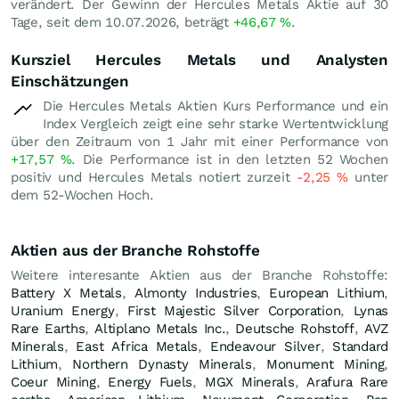
verändert. Der Gewinn der Hercules Metals Aktie auf 30
Tage, seit dem 10.07.2026, beträgt
+46,67
%
.
Kursziel Hercules Metals und Analysten
Einschätzungen
Die Hercules Metals Aktien Kurs Performance und ein
Index Vergleich zeigt eine sehr starke Wertentwicklung
über den Zeitraum von 1 Jahr mit einer Performance von
+17,57
%
. Die Performance ist in den letzten 52 Wochen
positiv und Hercules Metals notiert zurzeit
-2,25
%
unter
dem 52-Wochen Hoch.
Aktien aus der Branche Rohstoffe
Weitere interesante Aktien aus der Branche Rohstoffe:
Battery X Metals
,
Almonty Industries
,
European Lithium
,
Uranium Energy
,
First Majestic Silver Corporation
,
Lynas
Rare Earths
,
Altiplano Metals Inc.
,
Deutsche Rohstoff
,
AVZ
Minerals
,
East Africa Metals
,
Endeavour Silver
,
Standard
Lithium
,
Northern Dynasty Minerals
,
Monument Mining
,
Coeur Mining
,
Energy Fuels
,
MGX Minerals
,
Arafura Rare