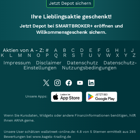
Jetzt Depot sichern
Ihre Lieblingsaktie geschenkt!
Jetzt Depot bei SMARTBROKER+ eröffnen und
Willkommensgeschenk sichern.
Aktien von A - Z:
#
A
B
C
D
E
F
G
H
I
J
K
L
M
N
O
P
Q
R
S
T
U
V
W
X
Y
Z
Impressum
Disclaimer
Datenschutz
Datenschutz-
Einstellungen
Nutzungsbedingungen
Unsere Apps:
Wenn Sie Kursdaten, Widgets oder andere Finanzinformationen benötigen, hilft
Ihnen
ARIVA
gerne.
Unsere User schätzen wallstreet-online.de: 4.8 von 5 Sternen ermittelt aus 285
Bewertungen bei www.kagels-trading.de