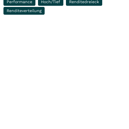
Performance
Hoch/Tief
Renditedreieck
Renditeverteilung