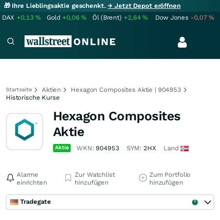
🎁 Ihre Lieblingsaktie geschenkt.
→ Jetzt Depot eröffnen
DAX
+0,13
%
Gold
+0,06
%
Öl (Brent)
+2,64
%
Dow Jones
-0,07
%
Aktien
Hexagon Composites Aktie | 904953
Startseite
Historische Kurse
Hexagon Composites
Aktie
Aktie
WKN:
904953
SYM:
2HX
Land
Alarme
Zur Watchlist
Zum Portfolio
einrichten
hinzufügen
hinzufügen
Tradegate