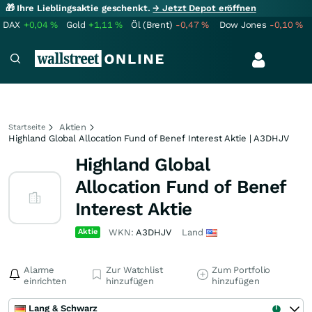
🎁 Ihre Lieblingsaktie geschenkt.
→ Jetzt Depot eröffnen
DAX
+0,04
%
Gold
+1,11
%
Öl (Brent)
-0,47
%
Dow Jones
-0,10
%
Aktien
Startseite
Highland Global Allocation Fund of Benef Interest Aktie | A3DHJV
Highland Global
Allocation Fund of Benef
Interest Aktie
Aktie
WKN:
A3DHJV
Land
Alarme
Zur Watchlist
Zum Portfolio
einrichten
hinzufügen
hinzufügen
Lang & Schwarz