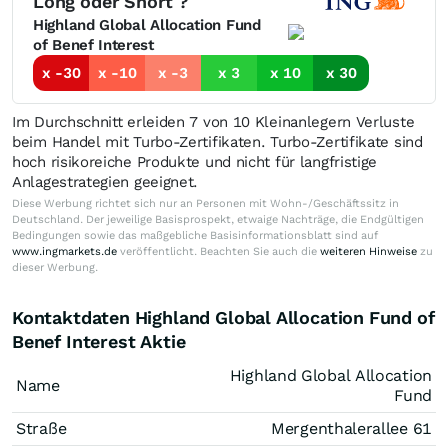
Long oder Short ?
Highland Global Allocation Fund
of Benef Interest
x -30
x -10
x -3
x 3
x 10
x 30
Im Durchschnitt erleiden 7 von 10 Kleinanlegern Verluste
beim Handel mit Turbo-Zertifikaten. Turbo-Zertifikate sind
hoch risikoreiche Produkte und nicht für langfristige
Anlagestrategien geeignet.
Diese Werbung richtet sich nur an Personen mit Wohn-/Geschäftssitz in
Deutschland. Der jeweilige Basisprospekt, etwaige Nachträge, die Endgültigen
Bedingungen sowie das maßgebliche Basisinformationsblatt sind auf
www.ingmarkets.de
veröffentlicht. Beachten Sie auch die
weiteren Hinweise
zu
dieser Werbung.
Kontaktdaten Highland Global Allocation Fund of
Benef Interest Aktie
Highland Global Allocation
Name
Fund
Straße
Mergenthalerallee 61