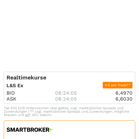
Realtimekurse
L&S Ex
4 € pro Trade**
BID
08:24:05
6,4970
ASK
08:24:05
6,6030
*ab 500 EUR Ordervolumen über gettex, zzgl. marktüblicher Spreads und
Zuwendungen | ** zzgl. marktüblicher Spreads und Zuwendungen, mögliche
Steuern und ggf. SEC Gebühr