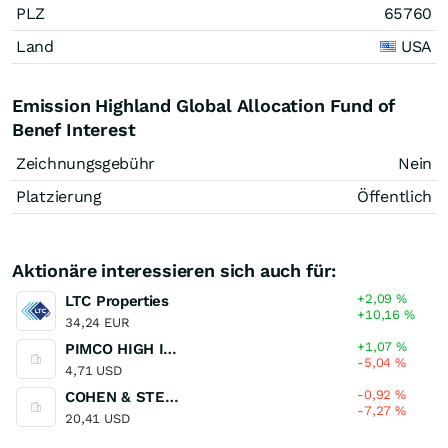
PLZ
65760
Land
USA
Emission Highland Global Allocation Fund of
Benef Interest
Zeichnungsgebühr
Nein
Platzierung
Öffentlich
Aktionäre interessieren sich auch für:
+2,09
%
LTC Properties
+10,16
%
34,24 EUR
+1,07
%
PIMCO HIGH IN F/COM SHS
-5,04
%
4,71 USD
-0,92
%
COHEN & STEERS/COM
-7,27
%
20,41 USD