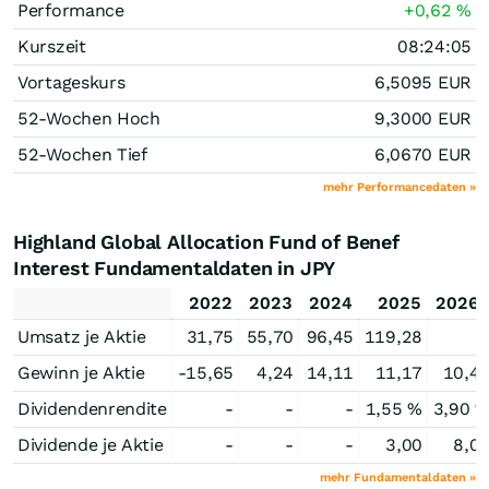
Performance
+0,62
%
Kurszeit
08:24:05
Vortageskurs
6,5095
EUR
52-Wochen Hoch
9,3000
EUR
52-Wochen Tief
6,0670
EUR
mehr Performancedaten »
Highland Global Allocation Fund of Benef
Interest Fundamentaldaten in JPY
2022
2023
2024
2025
2026e
Umsatz je Aktie
31,75
55,70
96,45
119,28
Gewinn je Aktie
-15,65
4,24
14,11
11,17
10,4
Dividendenrendite
-
-
-
1,55 %
3,90 
Dividende je Aktie
-
-
-
3,00
8,0
mehr Fundamentaldaten »