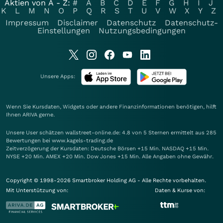
Aktien von A - Z:
#
A
B
C
D
E
F
G
H
I
J
K
L
M
N
O
P
Q
R
S
T
U
V
W
X
Y
Z
Impressum
Disclaimer
Datenschutz
Datenschutz-
Einstellungen
Nutzungsbedingungen
Unsere Apps:
Wenn Sie Kursdaten, Widgets oder andere Finanzinformationen benötigen, hilft
Ihnen
ARIVA
gerne.
Unsere User schätzen wallstreet-online.de: 4.8 von 5 Sternen ermittelt aus 285
Bewertungen bei www.kagels-trading.de
Zeitverzögerung der Kursdaten: Deutsche Börsen +15 Min. NASDAQ +15 Min.
NYSE +20 Min. AMEX +20 Min. Dow Jones +15 Min. Alle Angaben ohne Gewähr.
Copyright © 1998-2026 Smartbroker Holding AG - Alle Rechte vorbehalten.
Mit Unterstützung von:
Daten & Kurse von: