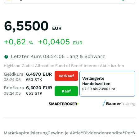
6,5500
EUR
+0,62
+0,0405
%
EUR
Letzter Kurs
08:24:05
Lang & Schwarz
Highland Global Allocation Fund of Benef Interest Aktie kaufen
Geldkurs
6,4970
EUR
Verkauf
Verlängerte
08:24:05
653
STK
Handelszeiten
Briefkurs
6,6030
EUR
07:30 bis 23:00 Uhr
Kauf
08:24:05
653
STK
Marktkapitalisierung
Gewinn je Aktie
*
Dividendenrendite
*
Perfo