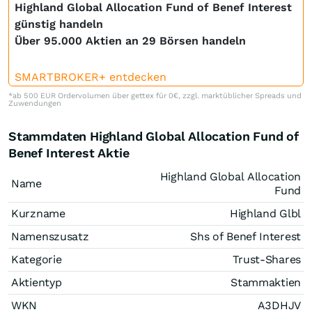
Highland Global Allocation Fund of Benef Interest
günstig handeln
Über 95.000 Aktien an 29 Börsen handeln
SMARTBROKER+ entdecken
*ab 500 EUR Ordervolumen über gettex für 0€, zzgl. marktüblicher Spreads und
Zuwendungen
Stammdaten Highland Global Allocation Fund of
Benef Interest Aktie
Highland Global Allocation
Name
Fund
Kurzname
Highland Glbl
Namenszusatz
Shs of Benef Interest
Kategorie
Trust-Shares
Aktientyp
Stammaktien
WKN
A3DHJV