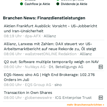
Cashflow je Aktie
Dividende je Aktie
Branchen News: Finanzdienstleistungen
Aktien Frankfurt Ausblick: Vorsicht - US-Jobbericht
und Iran-Unsicherheit
08:19 Uhr · dpa-AFX ·
Allianz
Allianz, Lanxess mit Zahlen: DAX steuert vor US-
Arbeitsmarktbericht auf neue Rekorde zu, Öl steigt
08:06 Uhr · wallstreetONLINE Redaktion ·
Allianz
Q2 out: Software multiple temporarily weigh on NAV
08:00 Uhr · NuWays AG ·
Dt. Beteiligungs AG
EQS-News: sino AG | High End Brokerage: 102.276
Orders im Juli
08:00 Uhr · EQS Group AG ·
sino
Transaction in Own Shares
08:00 Uhr · globenewswire ·
ICG Enterprise Trust
mehr Branchennachrichten »