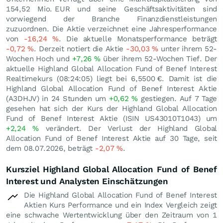
154,52 Mio.
EUR
und seine Geschäftsaktivitäten sind
vorwiegend der Branche Finanzdienstleistungen
zuzuordnen. Die Aktie verzeichnet eine Jahresperformance
von
-16,24
%
. Die aktuelle Monatsperformance beträgt
-0,72
%
. Derzeit notiert die Aktie
-30,03
%
unter ihrem 52-
Wochen Hoch und
+7,26
%
über ihrem 52-Wochen Tief. Der
aktuelle Highland Global Allocation Fund of Benef Interest
Realtimekurs (08:24:05) liegt bei 6,5500
€
. Damit ist die
Highland Global Allocation Fund of Benef Interest Aktie
(A3DHJV) in 24 Stunden um
+0,62
%
gestiegen. Auf 7 Tage
gesehen hat sich der Kurs der Highland Global Allocation
Fund of Benef Interest Aktie (ISIN US43010T1043) um
+2,24
%
verändert. Der Verlust der Highland Global
Allocation Fund of Benef Interest Aktie auf 30 Tage, seit
dem 08.07.2026, beträgt
-2,07
%
.
Kursziel Highland Global Allocation Fund of Benef
Interest und Analysten Einschätzungen
Die Highland Global Allocation Fund of Benef Interest
Aktien Kurs Performance und ein Index Vergleich zeigt
eine schwache Wertentwicklung über den Zeitraum von 1