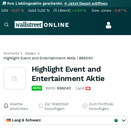
🎁 Ihre Lieblingsaktie geschenkt.
→ Jetzt Depot eröffnen
DAX
-0,07
%
Gold
0,00
%
Öl (Brent)
+3,54
%
Dow Jones
-0,87
%
Aktien
Startseite
Highlight Event and Entertainment Aktie | 896040
Highlight Event and
Entertainment Aktie
Aktie
WKN:
896040
Land
Alarme
Zur Watchlist
Zum Portfolio
einrichten
hinzufügen
hinzufügen
Lang & Schwarz