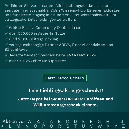
Profitieren Sie von unserem Alleinstellungsmerkmal als den
zentralen verlagsunabhängigen Wissens-Hub für einen aktuellen
und fundierten Zugang in die Börsen- und Wirtschaftswelt, um
strategische Entscheidungen zu treffen.
✅ Größte Finanz-Community Deutschlands
✅ über 550.000 registrierte Nutzer
✅ rund 2.000 Beiträge pro Tag
✅ verlagsunabhängige Partner ARIVA, FinanzNachrichten und
BörsenNews
✅ Jederzeit einfach handeln beim
SMARTBROKER+
✅ mehr als 25 Jahre Marktpräsenz
Jetzt Depot sichern
Ihre Lieblingsaktie geschenkt!
Jetzt Depot bei SMARTBROKER+ eröffnen und
Willkommensgeschenk sichern.
Aktien von A - Z:
#
A
B
C
D
E
F
G
H
I
J
K
L
M
N
O
P
Q
R
S
T
U
V
W
X
Y
Z