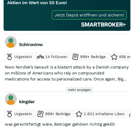
Aktien im Wert von 50 Euro!
Jetzt Depot eröffnen und sichern!
Schironimo
Urgestein
14 Follower
999+ Beiträge
858 erh
Novo Nordisk’s lawsuit is a blatant attack by a Danish company
on millions of Americans who rely on compounded
medications for access to personalized care. Once again, Big
Pharma is weaponizing the US judicial system to limit
mehr anzeigen
consumer choice. This lawsuit attacks more than just one
medication or company – it directly assaults a well-
kingder
established, vital component of US pharmacy practice that
has improved patient care for everything from obesity to
Urgestein
999+ Beiträge
1.621 erhaltene Likes
infertility to cancer. Hims & Hers has a long history of providing
safe access to personalized healthcare to millions of
was gerechtfertigt wäre, Betrüger gehören richtig gekillt
Americans, and we will continue to fight to provide choice,
affordability, and access.