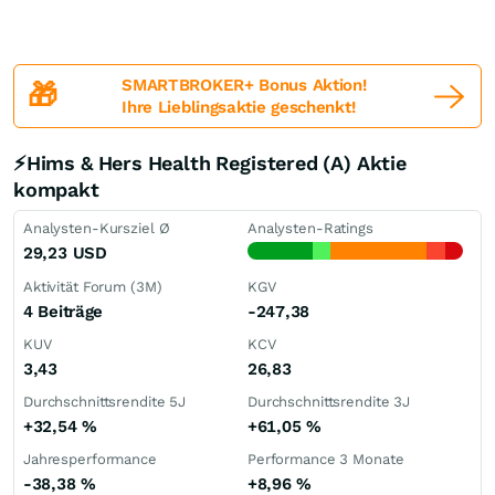
SMARTBROKER+ Bonus Aktion!
🎁
Ihre Lieblingsaktie geschenkt!
⚡Hims & Hers Health Registered (A) Aktie
kompakt
Analysten-Kursziel Ø
Analysten-Ratings
29,23
USD
Aktivität Forum (3M)
KGV
4 Beiträge
-247,38
KUV
KCV
3,43
26,83
Durchschnittsrendite 5J
Durchschnittsrendite 3J
+32,54
%
+61,05
%
Jahresperformance
Performance 3 Monate
-38,38
%
+8,96
%