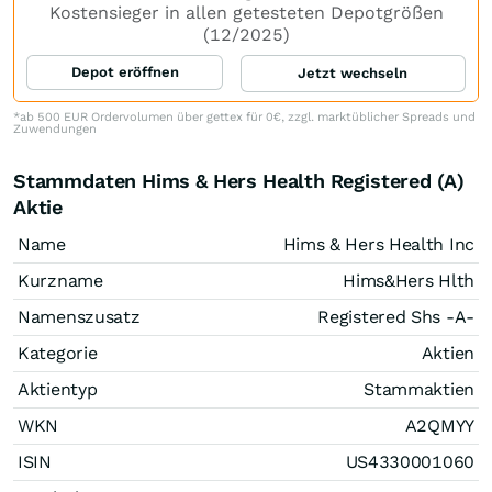
Kostensieger in allen getesteten Depotgrößen
(12/2025)
Depot eröffnen
Jetzt wechseln
*ab 500 EUR Ordervolumen über gettex für 0€, zzgl. marktüblicher Spreads und
Zuwendungen
Stammdaten Hims & Hers Health Registered (A)
Aktie
Name
Hims & Hers Health Inc
Kurzname
Hims&Hers Hlth
Namenszusatz
Registered Shs -A-
Kategorie
Aktien
Aktientyp
Stammaktien
WKN
A2QMYY
ISIN
US4330001060