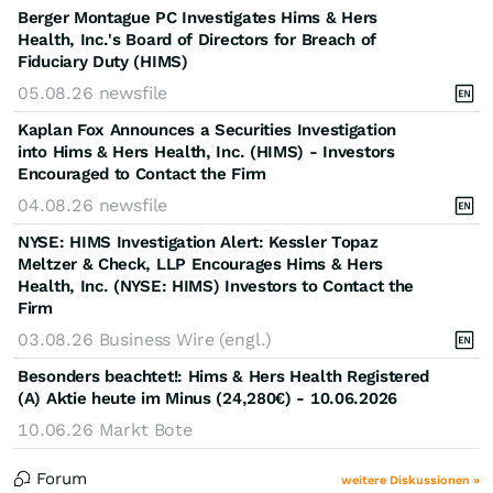
Berger Montague PC Investigates Hims & Hers
Health, Inc.'s Board of Directors for Breach of
Fiduciary Duty (HIMS)
05.08.26
newsfile
Kaplan Fox Announces a Securities Investigation
into Hims & Hers Health, Inc. (HIMS) - Investors
Encouraged to Contact the Firm
04.08.26
newsfile
NYSE: HIMS Investigation Alert: Kessler Topaz
Meltzer & Check, LLP Encourages Hims & Hers
Health, Inc. (NYSE: HIMS) Investors to Contact the
Firm
03.08.26
Business Wire (engl.)
Besonders beachtet!: Hims & Hers Health Registered
(A) Aktie heute im Minus (24,280€) - 10.06.2026
10.06.26
Markt Bote
Forum
weitere Diskussionen »