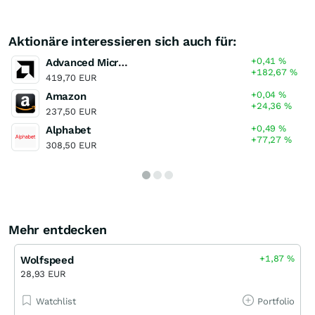
Aktionäre interessieren sich auch für:
+0,41
%
Advanced Micro Devices
+182,67
%
419,70 EUR
+0,04
%
Amazon
+24,36
%
237,50 EUR
+0,49
%
Alphabet
+77,27
%
308,50 EUR
Mehr entdecken
+1,87
%
Wolfspeed
28,93 EUR
Watchlist
Portfolio