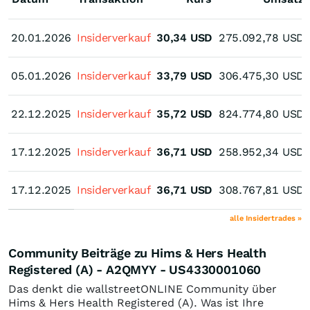
20.01.2026
20.01.2026
Insiderverkauf
30,34
USD
275.092,78
USD
05.01.2026
05.01.2026
Insiderverkauf
33,79
USD
306.475,30
USD
22.12.2025
22.12.2025
Insiderverkauf
35,72
USD
824.774,80
USD
17.12.2025
17.12.2025
Insiderverkauf
36,71
USD
258.952,34
USD
17.12.2025
17.12.2025
Insiderverkauf
36,71
USD
308.767,81
USD
alle Insidertrades »
Community Beiträge zu Hims & Hers Health
Registered (A) - A2QMYY - US4330001060
Das denkt die wallstreetONLINE Community über
Hims & Hers Health Registered (A). Was ist Ihre