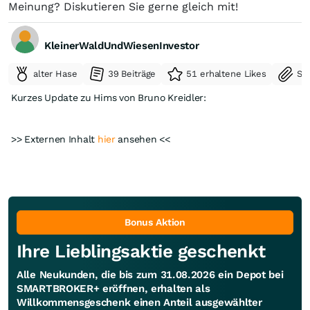
Meinung? Diskutieren Sie gerne gleich mit!
KleinerWaldUndWiesenInvestor
alter Hase
39 Beiträge
51 erhaltene Likes
Se
Kurzes Update zu Hims von Bruno Kreidler:
>> Externen Inhalt
hier
ansehen <<
Bonus Aktion
Ihre Lieblingsaktie geschenkt
Alle Neukunden, die bis zum 31.08.2026 ein Depot bei
SMARTBROKER+ eröffnen, erhalten als
Willkommensgeschenk einen Anteil ausgewählter