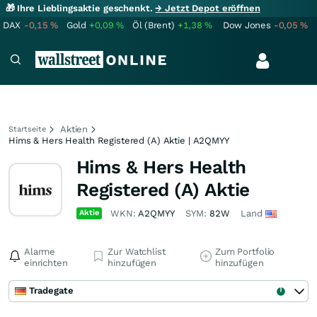
🎁 Ihre Lieblingsaktie geschenkt.
→ Jetzt Depot eröffnen
DAX
-0,15
%
Gold
+0,09
%
Öl (Brent)
+1,38
%
Dow Jones
-0,05
%
Aktien
Startseite
Hims & Hers Health Registered (A) Aktie | A2QMYY
Hims & Hers Health
Registered (A) Aktie
Aktie
WKN:
A2QMYY
SYM:
82W
Land
Alarme
Zur Watchlist
Zum Portfolio
einrichten
hinzufügen
hinzufügen
Tradegate