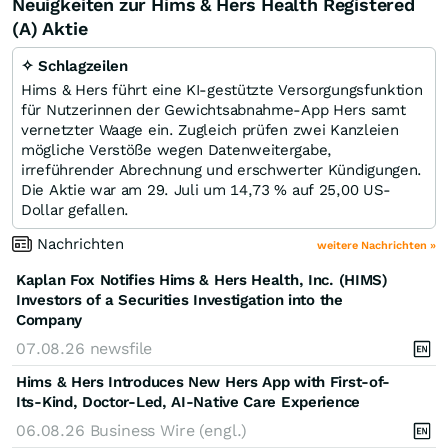
Neuigkeiten zur Hims & Hers Health Registered
(A) Aktie
✧ Schlagzeilen
Hims & Hers führt eine KI-gestützte Versorgungsfunktion
für Nutzerinnen der Gewichtsabnahme-App Hers samt
vernetzter Waage ein. Zugleich prüfen zwei Kanzleien
mögliche Verstöße wegen Datenweitergabe,
irreführender Abrechnung und erschwerter Kündigungen.
Die Aktie war am 29. Juli um 14,73 % auf 25,00 US-
Dollar gefallen.
Nachrichten
weitere Nachrichten »
Kaplan Fox Notifies Hims & Hers Health, Inc. (HIMS)
Investors of a Securities Investigation into the
Company
07.08.26
newsfile
Hims & Hers Introduces New Hers App with First-of-
Its-Kind, Doctor-Led, AI-Native Care Experience
06.08.26
Business Wire (engl.)