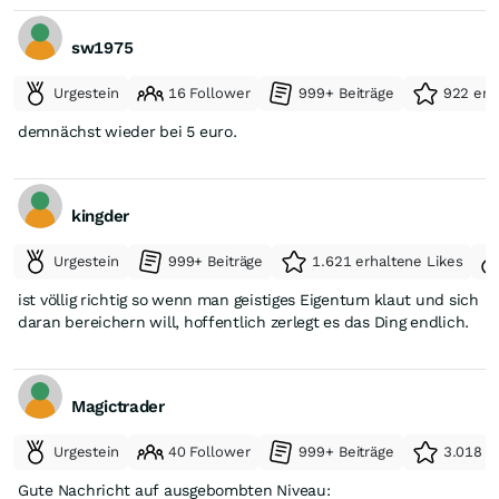
sw1975
Urgestein
16 Follower
999+ Beiträge
922 erh
demnächst wieder bei 5 euro.
kingder
Urgestein
999+ Beiträge
1.621 erhaltene Likes
ist völlig richtig so wenn man geistiges Eigentum klaut und sich
daran bereichern will, hoffentlich zerlegt es das Ding endlich.
Magictrader
Urgestein
40 Follower
999+ Beiträge
3.018 e
Gute Nachricht auf ausgebombten Niveau: