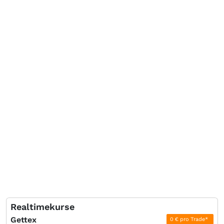
Realtimekurse
Gettex
0 € pro Trade*