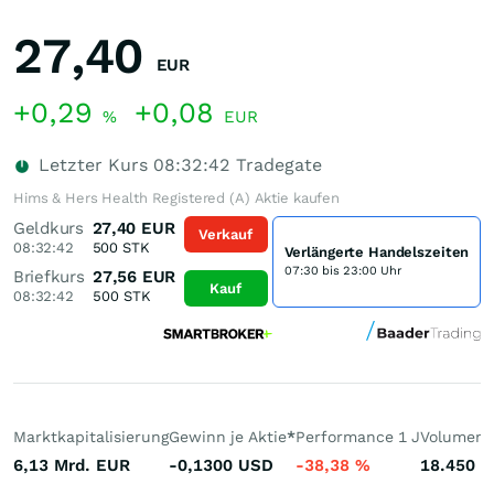
27,40
EUR
+0,29
+0,08
%
EUR
Letzter Kurs
08:32:42
Tradegate
Hims & Hers Health Registered (A) Aktie kaufen
Geldkurs
27,40
EUR
Verkauf
08:32:42
500
STK
Verlängerte Handelszeiten
07:30 bis 23:00 Uhr
Briefkurs
27,56
EUR
Kauf
08:32:42
500
STK
Marktkapitalisierung
Gewinn je Aktie
*
Performance 1 J
Volumen 
6,13 Mrd.
EUR
-0,1300
USD
-38,38
%
18.450
S