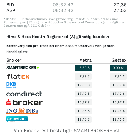
BID
08:32:42
27,36
ASK
08:32:42
27,52
*ab 500 EUR Ordervolumen über gettex, zzgl. marktüblicher Spreads und
Zuwendungen | ** zzgl. marktüblicher Spreads und Zuwendungen, mögliche
Steuern und ggf. SEC Gebühr
Hims & Hers Health Registered (A) günstig handeln
Kostenvergleich pro Trade bei einem 5.000 € Ordervolumen, je nach
Handelsplatz
Broker
Xetra
Gettex
5,50 €
0,00 €*
7,88 €
7,90 €
12,50 €
10,00 €
17,40 €
17,40 €
18,97 €
18,47 €
19,35 €
17,45 €
19,40 €
19,40 €
Von Finanztest bestätigt: SMARTBROKER+ ist