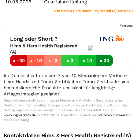
10.08.2026
Quartalsmitteilung
alle Hims & Hers Health Registered (A) Termine »
Werbung
Long oder Short ?
Hims & Hers Health Registered
(A)
x -30
x -10
x -3
x 3
x 10
x 30
Im Durchschnitt erleiden 7 von 10 Kleinanlegern Verluste
beim Handel mit Turbo-Zertifikaten. Turbo-Zertifikate sind
hoch risikoreiche Produkte und nicht für langfristige
Anlagestrategien geeignet.
Diese Werbung richtet sich nur an Personen mit Wohn-/Geschäftssitz in
Deutschland. Der jeweilige Basisprospekt, etwaige Nachträge, die Endgültigen
Bedingungen sowie das maßgebliche Basisinformationsblatt sind auf
www.ingmarkets.de
veröffentlicht. Beachten Sie auch die
weiteren Hinweise
zu
dieser Werbung.
Kontaktdaten Hims & Hers Health Registered (A)