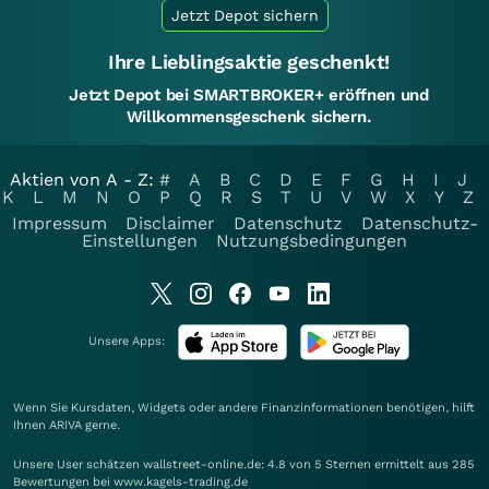
Jetzt Depot sichern
Ihre Lieblingsaktie geschenkt!
Jetzt Depot bei SMARTBROKER+ eröffnen und
Willkommensgeschenk sichern.
Aktien von A - Z:
#
A
B
C
D
E
F
G
H
I
J
K
L
M
N
O
P
Q
R
S
T
U
V
W
X
Y
Z
Impressum
Disclaimer
Datenschutz
Datenschutz-
Einstellungen
Nutzungsbedingungen
Unsere Apps:
Wenn Sie Kursdaten, Widgets oder andere Finanzinformationen benötigen, hilft
Ihnen
ARIVA
gerne.
Unsere User schätzen wallstreet-online.de: 4.8 von 5 Sternen ermittelt aus 285
Bewertungen bei www.kagels-trading.de