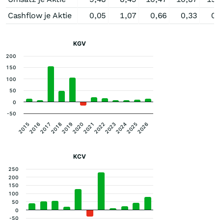
Cashflow je Aktie
0,05
1,07
0,66
0,33
0,
KGV
200
150
100
50
0
-50
2015
2016
2017
2018
2019
2020
2021
2022
2023
2024
2025
2026
KCV
250
200
150
100
50
0
-50