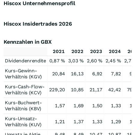
Hiscox Unternehmensprofil
Hiscox Insidertrades
2026
Kennzahlen in GBX
2021
2022
2023
2024
20
Dividendenrendite
0,87 %
3,03 %
2,60 %
2,45 %
2,72
Kurs-Gewinn-
20,84
16,13
6,92
7,82
9,
Verhältnis (KGV)
Kurs-Cash-Flow-
229,20
10,85
21,17
42,42
79,
Verhältnis (KCV)
Kurs-Buchwert-
1,57
1,69
1,50
1,33
1,
Verhältnis (KBV)
Kurs-Umsatz-
1,21
1,37
1,33
1,29
1,
Verhältnis (KUV)
Umsatz je Aktie
9,48
8,49
10,47
10,87
15,