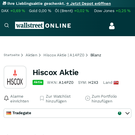
🎁 Ihre Lieblingsaktie geschenkt.
→ Jetzt Depot eröffnen
DAX
+0,69
%
Gold
0,00
%
Öl (Brent)
+0,02
%
Dow Jones
+0,25
%
Aktien
Hiscox Aktie | A14PZ0
Bilanz
Startseite
Hiscox Aktie
Aktie
WKN:
A14PZ0
SYM:
H2X3
Land
Alarme
Zur Watchlist
Zum Portfolio
einrichten
hinzufügen
hinzufügen
Tradegate