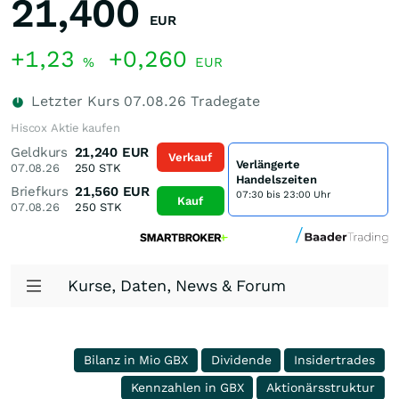
21,400
EUR
+1,23
+0,260
%
EUR
Letzter Kurs
07.08.26
Tradegate
Hiscox Aktie kaufen
Geldkurs
21,240
EUR
Verkauf
Verlängerte
07.08.26
250
STK
Handelszeiten
Briefkurs
21,560
EUR
07:30 bis 23:00 Uhr
Kauf
07.08.26
250
STK
Kurse, Daten, News & Forum
Bilanz in Mio GBX
Dividende
Insidertrades
Kennzahlen in GBX
Aktionärsstruktur