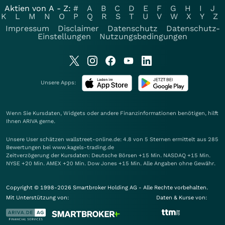
Aktien von A - Z:
#
A
B
C
D
E
F
G
H
I
J
K
L
M
N
O
P
Q
R
S
T
U
V
W
X
Y
Z
Impressum
Disclaimer
Datenschutz
Datenschutz-
Einstellungen
Nutzungsbedingungen
Unsere Apps:
Wenn Sie Kursdaten, Widgets oder andere Finanzinformationen benötigen, hilft
Ihnen
ARIVA
gerne.
Unsere User schätzen wallstreet-online.de: 4.8 von 5 Sternen ermittelt aus 285
Bewertungen bei www.kagels-trading.de
Zeitverzögerung der Kursdaten: Deutsche Börsen +15 Min. NASDAQ +15 Min.
NYSE +20 Min. AMEX +20 Min. Dow Jones +15 Min. Alle Angaben ohne Gewähr.
Copyright © 1998-2026 Smartbroker Holding AG - Alle Rechte vorbehalten.
Mit Unterstützung von:
Daten & Kurse von: