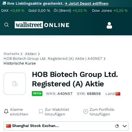
🎁 Ihre Lieblingsaktie geschenkt.
→ Jetzt Depot eröffnen
DAX
+0,69
%
Gold
0,00
%
Öl (Brent)
+0,02
%
Dow Jones
+0,25
%
Aktien
Startseite
HOB Biotech Group Ltd. Registered (A) Aktie | A40N57
Historische Kurse
HOB Biotech Group Ltd.
Registered (A) Aktie
Aktie
WKN:
A40N57
SYM:
688656
Land
Alarme
Zur Watchlist
Zum Portfolio
einrichten
hinzufügen
hinzufügen
Shanghai Stock Exchange