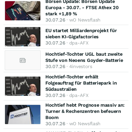
Börsen Update: Börsen Update
Europa - 30.07. - FTSE Athex 20
stark +1,89 %
30.07.26
· wO Newsflash
EU startet Milliardenprojekt für
sieben KI-Gigafactories
30.07.26
· dpa-AFX
Hochtief-Tochter UGL baut zweite
Stufe von Neoens Goyder-Batterie
30.07.26
· 4investors
Hochtief-Tochter erhält
Folgeauftrag für Batteriepark in
Südaustralien
30.07.26
· dpa-AFX
Hochtief hebt Prognose massiv an:
Turner & Rechenzentren befeuern
Boom
30.07.26
· wO Newsflash