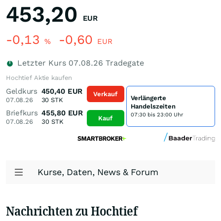
453,20
EUR
-0,13
-0,60
%
EUR
Letzter Kurs
07.08.26
Tradegate
Hochtief Aktie kaufen
Geldkurs
450,40
EUR
Verkauf
Verlängerte
07.08.26
30
STK
Handelszeiten
Briefkurs
455,80
EUR
07:30 bis 23:00 Uhr
Kauf
07.08.26
30
STK
Kurse, Daten, News & Forum
Nachrichten zu Hochtief