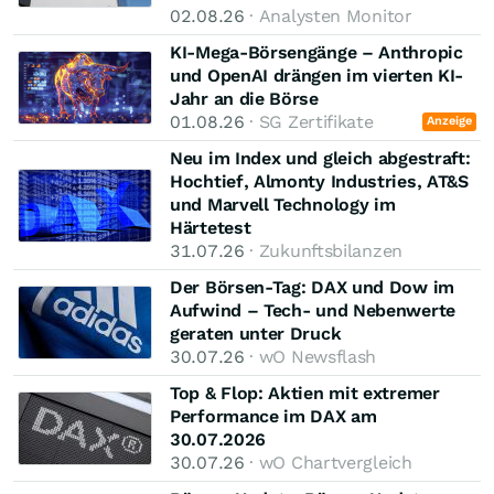
02.08.26
· Analysten Monitor
KI-Mega-Börsengänge – Anthropic
und OpenAI drängen im vierten KI-
Jahr an die Börse
01.08.26
· SG Zertifikate
Anzeige
Neu im Index und gleich abgestraft:
Hochtief, Almonty Industries, AT&S
und Marvell Technology im
Härtetest
31.07.26
· Zukunftsbilanzen
Der Börsen-Tag: DAX und Dow im
Aufwind – Tech- und Nebenwerte
geraten unter Druck
30.07.26
· wO Newsflash
Top & Flop: Aktien mit extremer
Performance im DAX am
30.07.2026
30.07.26
· wO Chartvergleich