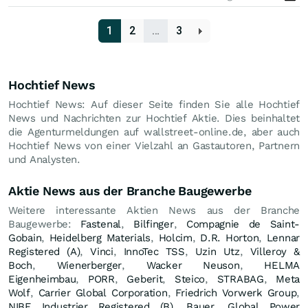
1
2
…
3
Hochtief News
Hochtief News: Auf dieser Seite finden Sie alle Hochtief
News und Nachrichten zur Hochtief Aktie. Dies beinhaltet
die Agenturmeldungen auf wallstreet-online.de, aber auch
Hochtief News von einer Vielzahl an Gastautoren, Partnern
und Analysten.
Aktie News aus der Branche Baugewerbe
Weitere interessante Aktien News aus der Branche
Baugewerbe:
Fastenal
,
Bilfinger
,
Compagnie de Saint-
Gobain
,
Heidelberg Materials
,
Holcim
,
D.R. Horton
,
Lennar
Registered (A)
,
Vinci
,
InnoTec TSS
,
Uzin Utz
,
Villeroy &
Boch
,
Wienerberger
,
Wacker Neuson
,
HELMA
Eigenheimbau
,
PORR
,
Geberit
,
Steico
,
STRABAG
,
Meta
Wolf
,
Carrier Global Corporation
,
Friedrich Vorwerk Group
,
NIBE Industrier Registered (B)
,
Bauer
,
Global Power