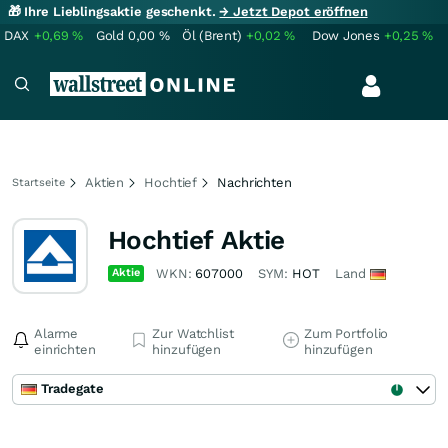
🎁 Ihre Lieblingsaktie geschenkt.
→ Jetzt Depot eröffnen
DAX
+0,69
%
Gold
0,00
%
Öl (Brent)
+0,02
%
Dow Jones
+0,25
%
Aktien
Hochtief
Nachrichten
Startseite
Hochtief Aktie
Aktie
WKN:
607000
SYM:
HOT
Land
Alarme
Zur Watchlist
Zum Portfolio
einrichten
hinzufügen
hinzufügen
Tradegate