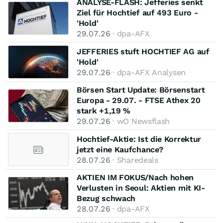
ANALYSE-FLASH: Jefferies senkt
Ziel für Hochtief auf 493 Euro -
'Hold'
29.07.26
· dpa-AFX
JEFFERIES stuft HOCHTIEF AG auf
'Hold'
29.07.26
· dpa-AFX Analysen
Börsen Start Update: Börsenstart
Europa - 29.07. - FTSE Athex 20
stark +1,19 %
29.07.26
· wO Newsflash
Hochtief-Aktie: Ist die Korrektur
jetzt eine Kaufchance?
28.07.26
· Sharedeals
AKTIEN IM FOKUS/Nach hohen
Verlusten in Seoul: Aktien mit KI-
Bezug schwach
28.07.26
· dpa-AFX