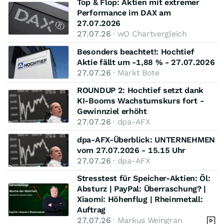
Top & Flop: Aktien mit extremer
Performance im DAX am
27.07.2026
27.07.26
· wO Chartvergleich
Besonders beachtet!: Hochtief
Aktie fällt um -1,88 % - 27.07.2026
27.07.26
· Markt Bote
ROUNDUP 2: Hochtief setzt dank
KI-Booms Wachstumskurs fort -
Gewinnziel erhöht
27.07.26
· dpa-AFX
dpa-AFX-Überblick: UNTERNEHMEN
vom 27.07.2026 - 15.15 Uhr
27.07.26
· dpa-AFX
Stresstest für Speicher-Aktien: Öl:
Absturz | PayPal: Überraschung? |
Xiaomi: Höhenflug | Rheinmetall:
Auftrag
27.07.26
· Markus Weingran