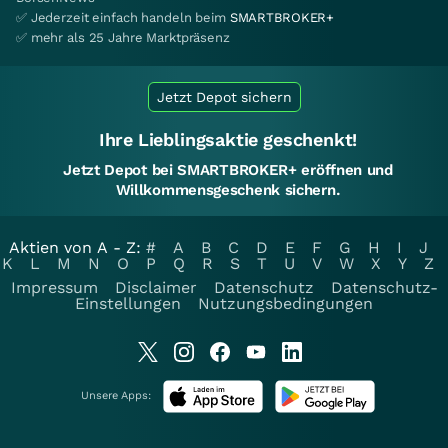
✅ Jederzeit einfach handeln beim
SMARTBROKER+
✅ mehr als 25 Jahre Marktpräsenz
Jetzt Depot sichern
Ihre Lieblingsaktie geschenkt!
Jetzt Depot bei SMARTBROKER+ eröffnen und
Willkommensgeschenk sichern.
Aktien von A - Z:
#
A
B
C
D
E
F
G
H
I
J
K
L
M
N
O
P
Q
R
S
T
U
V
W
X
Y
Z
Impressum
Disclaimer
Datenschutz
Datenschutz-
Einstellungen
Nutzungsbedingungen
Unsere Apps: