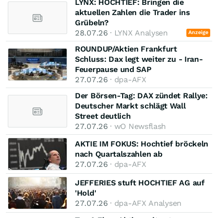
LYNX: HOCHTIEF: Bringen die
aktuellen Zahlen die Trader ins
Grübeln?
28.07.26
· LYNX Analysen
Anzeige
ROUNDUP/Aktien Frankfurt
Schluss: Dax legt weiter zu - Iran-
Feuerpause und SAP
27.07.26
· dpa-AFX
Der Börsen-Tag: DAX zündet Rallye:
Deutscher Markt schlägt Wall
Street deutlich
27.07.26
· wO Newsflash
AKTIE IM FOKUS: Hochtief bröckeln
nach Quartalszahlen ab
27.07.26
· dpa-AFX
JEFFERIES stuft HOCHTIEF AG auf
'Hold'
27.07.26
· dpa-AFX Analysen