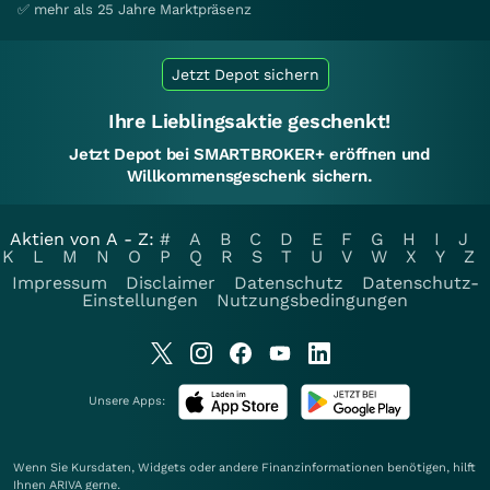
✅ mehr als 25 Jahre Marktpräsenz
Jetzt Depot sichern
Ihre Lieblingsaktie geschenkt!
Jetzt Depot bei SMARTBROKER+ eröffnen und
Willkommensgeschenk sichern.
Aktien von A - Z:
#
A
B
C
D
E
F
G
H
I
J
K
L
M
N
O
P
Q
R
S
T
U
V
W
X
Y
Z
Impressum
Disclaimer
Datenschutz
Datenschutz-
Einstellungen
Nutzungsbedingungen
Unsere Apps:
Wenn Sie Kursdaten, Widgets oder andere Finanzinformationen benötigen, hilft
Ihnen
ARIVA
gerne.