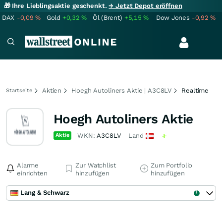
🎁 Ihre Lieblingsaktie geschenkt.
→ Jetzt Depot eröffnen
DAX
-0,09
%
Gold
+0,32
%
Öl (Brent)
+5,15
%
Dow Jones
-0,92
%
Aktien
Hoegh Autoliners Aktie | A3C8LV
Realtime
Startseite
Hoegh Autoliners Aktie
Aktie
WKN:
A3C8LV
Land
Alarme
Zur Watchlist
Zum Portfolio
einrichten
hinzufügen
hinzufügen
Lang & Schwarz