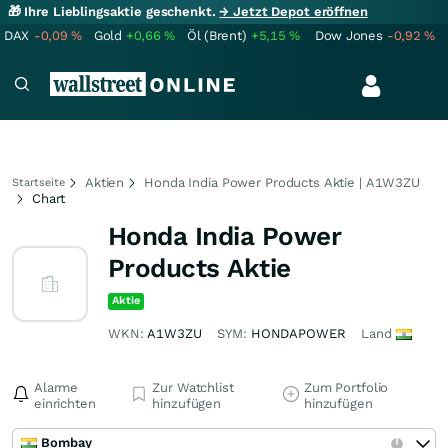
🎁 Ihre Lieblingsaktie geschenkt.
→ Jetzt Depot eröffnen
DAX
-0,09
%
Gold
+0,66
%
Öl (Brent)
+5,15
%
Dow Jones
-0,92
%
Aktien
Honda India Power Products Aktie | A1W3ZU
Startseite
Chart
Honda India Power
Products Aktie
Aktie
WKN:
A1W3ZU
SYM:
HONDAPOWER
Land
Alarme
Zur Watchlist
Zum Portfolio
einrichten
hinzufügen
hinzufügen
Bombay