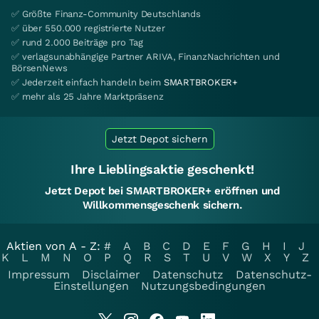
✅ Größte Finanz-Community Deutschlands
✅ über 550.000 registrierte Nutzer
✅ rund 2.000 Beiträge pro Tag
✅ verlagsunabhängige Partner ARIVA, FinanzNachrichten und
BörsenNews
✅ Jederzeit einfach handeln beim
SMARTBROKER+
✅ mehr als 25 Jahre Marktpräsenz
Jetzt Depot sichern
Ihre Lieblingsaktie geschenkt!
Jetzt Depot bei SMARTBROKER+ eröffnen und
Willkommensgeschenk sichern.
Aktien von A - Z:
#
A
B
C
D
E
F
G
H
I
J
K
L
M
N
O
P
Q
R
S
T
U
V
W
X
Y
Z
Impressum
Disclaimer
Datenschutz
Datenschutz-
Einstellungen
Nutzungsbedingungen