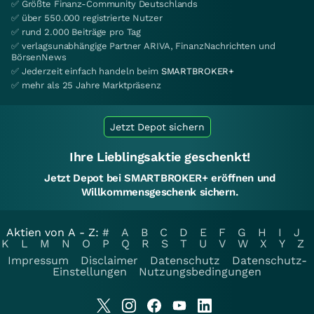
✅ Größte Finanz-Community Deutschlands
✅ über 550.000 registrierte Nutzer
✅ rund 2.000 Beiträge pro Tag
✅ verlagsunabhängige Partner ARIVA, FinanzNachrichten und
BörsenNews
✅ Jederzeit einfach handeln beim
SMARTBROKER+
✅ mehr als 25 Jahre Marktpräsenz
Jetzt Depot sichern
Ihre Lieblingsaktie geschenkt!
Jetzt Depot bei SMARTBROKER+ eröffnen und
Willkommensgeschenk sichern.
Aktien von A - Z:
#
A
B
C
D
E
F
G
H
I
J
K
L
M
N
O
P
Q
R
S
T
U
V
W
X
Y
Z
Impressum
Disclaimer
Datenschutz
Datenschutz-
Einstellungen
Nutzungsbedingungen