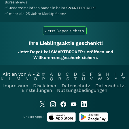
BörsenNews
✅ Jederzeit einfach handeln beim
SMARTBROKER+
✅ mehr als 25 Jahre Marktpräsenz
Jetzt Depot sichern
Ihre Lieblingsaktie geschenkt!
Jetzt Depot bei SMARTBROKER+ eröffnen und
Willkommensgeschenk sichern.
Aktien von A - Z:
#
A
B
C
D
E
F
G
H
I
J
K
L
M
N
O
P
Q
R
S
T
U
V
W
X
Y
Z
Impressum
Disclaimer
Datenschutz
Datenschutz-
Einstellungen
Nutzungsbedingungen
Unsere Apps: