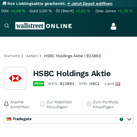
🎁 Ihre Lieblingsaktie geschenkt.
→ Jetzt Depot eröffnen
DAX
+0,69
%
Gold
0,00
%
Öl (Brent)
+0,02
%
Dow Jones
+0,25
%
Aktien
HSBC Holdings Aktie | 923893
Startseite
HSBC Holdings Aktie
Aktie
WKN:
923893
SYM:
HBC1
Land
Alarme
Zur Watchlist
Zum Portfolio
einrichten
hinzufügen
hinzufügen
Tradegate