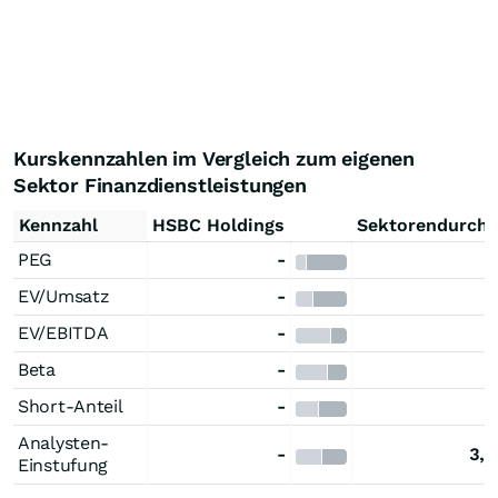
Kurskennzahlen im Vergleich zum eigenen
Sektor Finanzdienstleistungen
Kennzahl
HSBC Holdings
Sektorendurchs
PEG
-
EV/Umsatz
-
EV/EBITDA
-
-
Beta
-
Short-Anteil
-
Analysten-
-
3,7
Einstufung