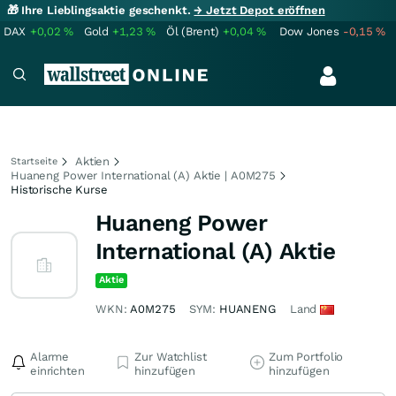
🎁 Ihre Lieblingsaktie geschenkt.
→ Jetzt Depot eröffnen
DAX
+0,02
%
Gold
+1,23
%
Öl (Brent)
+0,04
%
Dow Jones
-0,15
%
Aktien
Startseite
Huaneng Power International (A) Aktie | A0M275
Historische Kurse
Huaneng Power
International (A) Aktie
Aktie
WKN:
A0M275
SYM:
HUANENG
Land
Alarme
Zur Watchlist
Zum Portfolio
einrichten
hinzufügen
hinzufügen