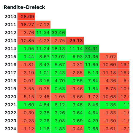
Rendite-Dreieck
2010
-28.09
2011
-18.27
-7.12
2012
-3.76
11.34
33.46
2013
-10.85
-4.23
-2.75
-29.13
2014
1.95
11.24
18.13
11.14
74.31
2015
1.44
8.67
13.02
6.93
31.35
-1.02
2016
-1.81
3.43
5.67
-0.32
11.69
-10.60
-19.2
2017
-3.19
1.01
2.43
-2.85
5.13
-11.18
-15.8
2018
-0.91
3.15
4.70
0.55
7.84
-4.36
-5.4
2019
-3.55
-0.35
0.53
-3.46
1.64
-8.75
-10.5
2020
-5.15
-2.48
-1.95
-5.66
-1.72
-10.68
-12.4
2021
1.60
4.84
6.12
3.45
8.46
1.35
1.7
2022
-0.39
2.35
3.26
0.64
4.64
-1.83
-1.9
2023
-0.28
2.26
3.08
0.69
4.29
-1.50
-1.5
2024
-1.12
1.16
1.83
-0.44
2.68
-2.61
-2.7