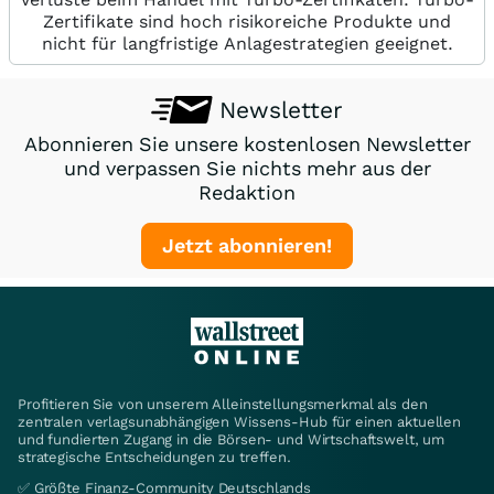
Zertifikate sind hoch risikoreiche Produkte und
nicht für langfristige Anlagestrategien geeignet.
Newsletter
Abonnieren Sie unsere kostenlosen Newsletter
und verpassen Sie nichts mehr aus der
Redaktion
Jetzt abonnieren!
Profitieren Sie von unserem Alleinstellungsmerkmal als den
zentralen verlagsunabhängigen Wissens-Hub für einen aktuellen
und fundierten Zugang in die Börsen- und Wirtschaftswelt, um
strategische Entscheidungen zu treffen.
✅ Größte Finanz-Community Deutschlands