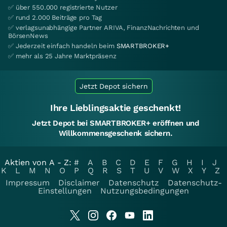
✅ über 550.000 registrierte Nutzer
✅ rund 2.000 Beiträge pro Tag
✅ verlagsunabhängige Partner ARIVA, FinanzNachrichten und
BörsenNews
✅ Jederzeit einfach handeln beim
SMARTBROKER+
✅ mehr als 25 Jahre Marktpräsenz
Jetzt Depot sichern
Ihre Lieblingsaktie geschenkt!
Jetzt Depot bei SMARTBROKER+ eröffnen und
Willkommensgeschenk sichern.
Aktien von A - Z:
#
A
B
C
D
E
F
G
H
I
J
K
L
M
N
O
P
Q
R
S
T
U
V
W
X
Y
Z
Impressum
Disclaimer
Datenschutz
Datenschutz-
Einstellungen
Nutzungsbedingungen