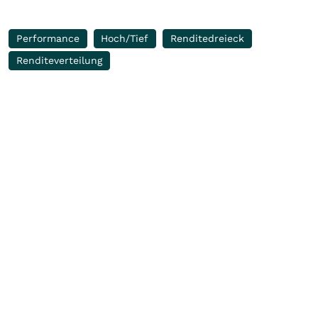
Performance
Hoch/Tief
Renditedreieck
Renditeverteilung