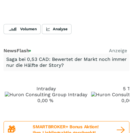
Volumen
Analyse
NewsFlash
Anzeige
Saga bei 0,53 CAD: Bewertet der Markt noch immer
nur die Hälfte der Story?
Intraday
5 Ta
0,00
%
0,0
SMARTBROKER+ Bonus Aktion!
🎁
Ihre Lieblingsaktie geschenkt!