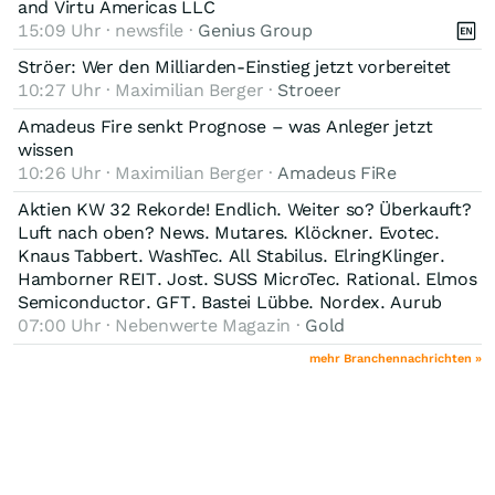
and Virtu Americas LLC
15:09 Uhr · newsfile ·
Genius Group
Ströer: Wer den Milliarden-Einstieg jetzt vorbereitet
10:27 Uhr · Maximilian Berger ·
Stroeer
Amadeus Fire senkt Prognose – was Anleger jetzt
wissen
10:26 Uhr · Maximilian Berger ·
Amadeus FiRe
Aktien KW 32 Rekorde! Endlich. Weiter so? Überkauft?
Luft nach oben? News. Mutares. Klöckner. Evotec.
Knaus Tabbert. WashTec. All Stabilus. ElringKlinger.
Hamborner REIT. Jost. SUSS MicroTec. Rational. Elmos
Semiconductor. GFT. Bastei Lübbe. Nordex. Aurub
07:00 Uhr · Nebenwerte Magazin ·
Gold
mehr Branchennachrichten »