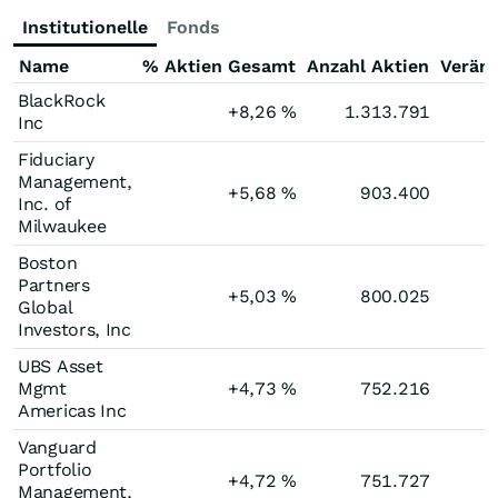
Institutionelle
Fonds
Name
% Aktien Gesamt
Anzahl Aktien
Verän
BlackRock
+8,26
%
1.313.791
Inc
Fiduciary
Management,
+5,68
%
903.400
Inc. of
Milwaukee
Boston
Partners
+5,03
%
800.025
Global
Investors, Inc
UBS Asset
Mgmt
+4,73
%
752.216
Americas Inc
Vanguard
Portfolio
+4,72
%
751.727
Management,