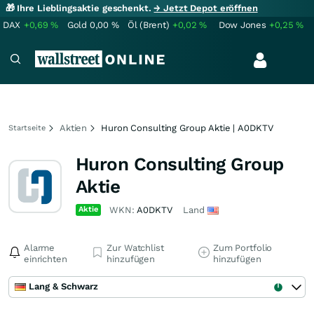
🎁 Ihre Lieblingsaktie geschenkt.
→ Jetzt Depot eröffnen
DAX
+0,69
%
Gold
0,00
%
Öl (Brent)
+0,02
%
Dow Jones
+0,25
%
Aktien
Huron Consulting Group Aktie | A0DKTV
Startseite
Huron Consulting Group
Aktie
Aktie
WKN:
A0DKTV
Land
Alarme
Zur Watchlist
Zum Portfolio
einrichten
hinzufügen
hinzufügen
Lang & Schwarz