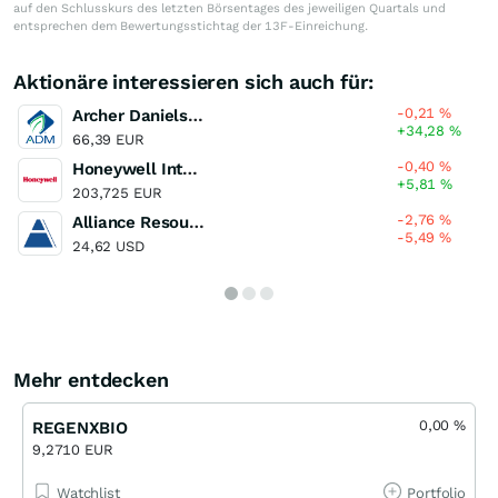
auf den Schlusskurs des letzten Börsentages des jeweiligen Quartals und
entsprechen dem Bewertungsstichtag der 13F-Einreichung.
Aktionäre interessieren sich auch für:
-0,21
%
Archer Daniels Midland Company
+34,28
%
66,39 EUR
-0,40
%
Honeywell International
+5,81
%
203,725 EUR
-2,76
%
Alliance Resource Partners
-5,49
%
24,62 USD
Mehr entdecken
0,00
%
REGENXBIO
9,2710 EUR
Watchlist
Portfolio