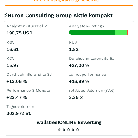
⚡Huron Consulting Group Aktie kompakt
Analysten-Kursziel Ø
Analysten-Ratings
190,75
USD
KGV
KUV
16,61
1,82
KCV
Durchschnittsrendite 5J
15,97
+27,00
%
Durchschnittsrendite 3J
Jahresperformance
+13,06
%
+16,89
%
Performance 3 Monate
relatives Volumen (rVol)
+23,47
%
3,35
x
Tagesvolumen
302.972 St.
wallstreetONLINE Bewertung
⭐
⭐
⭐
⭐
⭐