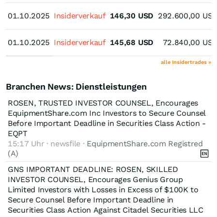
01.10.2025
01.10.2025
Insiderverkauf
146,30
USD
292.600,00
US
01.10.2025
01.10.2025
Insiderverkauf
145,68
USD
72.840,00
US
alle Insidertrades »
Branchen News: Dienstleistungen
ROSEN, TRUSTED INVESTOR COUNSEL, Encourages
EquipmentShare.com Inc Investors to Secure Counsel
Before Important Deadline in Securities Class Action -
EQPT
15:17 Uhr · newsfile ·
EquipmentShare.com Registred
(A)
GNS IMPORTANT DEADLINE: ROSEN, SKILLED
INVESTOR COUNSEL, Encourages Genius Group
Limited Investors with Losses in Excess of $100K to
Secure Counsel Before Important Deadline in
Securities Class Action Against Citadel Securities LLC