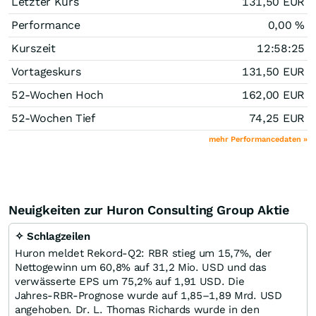
Letzter Kurs
131,50
EUR
Performance
0,00
%
Kurszeit
12:58:25
Vortageskurs
131,50
EUR
52-Wochen Hoch
162,00
EUR
52-Wochen Tief
74,25
EUR
mehr Performancedaten »
Neuigkeiten zur Huron Consulting Group Aktie
✧ Schlagzeilen
Huron meldet Rekord‑Q2: RBR stieg um 15,7%, der
Nettogewinn um 60,8% auf 31,2 Mio. USD und das
verwässerte EPS um 75,2% auf 1,91 USD. Die
Jahres‑RBR‑Prognose wurde auf 1,85–1,89 Mrd. USD
angehoben. Dr. L. Thomas Richards wurde in den