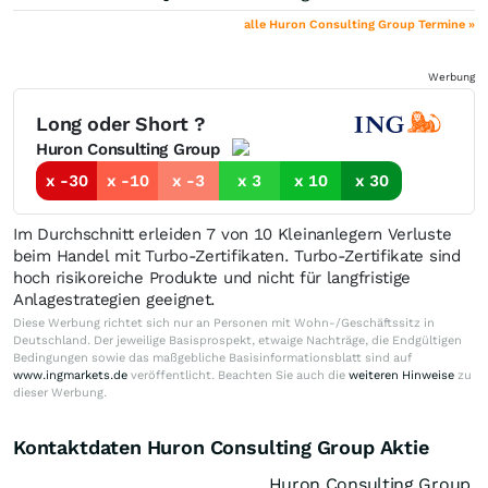
alle Huron Consulting Group Termine »
Werbung
Long oder Short ?
Huron Consulting Group
x -30
x -10
x -3
x 3
x 10
x 30
Im Durchschnitt erleiden 7 von 10 Kleinanlegern Verluste
beim Handel mit Turbo-Zertifikaten. Turbo-Zertifikate sind
hoch risikoreiche Produkte und nicht für langfristige
Anlagestrategien geeignet.
Diese Werbung richtet sich nur an Personen mit Wohn-/Geschäftssitz in
Deutschland. Der jeweilige Basisprospekt, etwaige Nachträge, die Endgültigen
Bedingungen sowie das maßgebliche Basisinformationsblatt sind auf
www.ingmarkets.de
veröffentlicht. Beachten Sie auch die
weiteren Hinweise
zu
dieser Werbung.
Kontaktdaten Huron Consulting Group Aktie
Huron Consulting Group