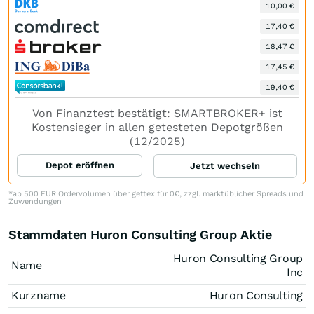
10,00 €
17,40 €
18,47 €
17,45 €
19,40 €
Von Finanztest bestätigt: SMARTBROKER+ ist
Kostensieger in allen getesteten Depotgrößen
(12/2025)
Depot eröffnen
Jetzt wechseln
*ab 500 EUR Ordervolumen über gettex für 0€, zzgl. marktüblicher Spreads und
Zuwendungen
Stammdaten Huron Consulting Group Aktie
Huron Consulting Group
Name
Inc
Kurzname
Huron Consulting