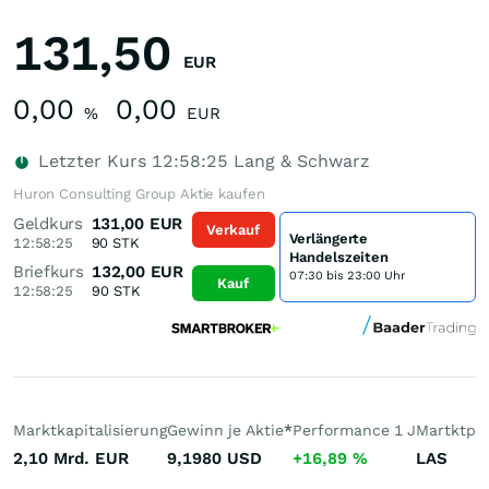
131,50
EUR
0,00
0,00
%
EUR
Letzter Kurs
12:58:25
Lang & Schwarz
Huron Consulting Group Aktie kaufen
Geldkurs
131,00
EUR
Verkauf
Verlängerte
12:58:25
90
STK
Handelszeiten
Briefkurs
132,00
EUR
07:30 bis 23:00 Uhr
Kauf
12:58:25
90
STK
Marktkapitalisierung
Gewinn je Aktie
*
Performance 1 J
Martktpla
2,10 Mrd.
EUR
9,1980
USD
+16,89
%
LAS