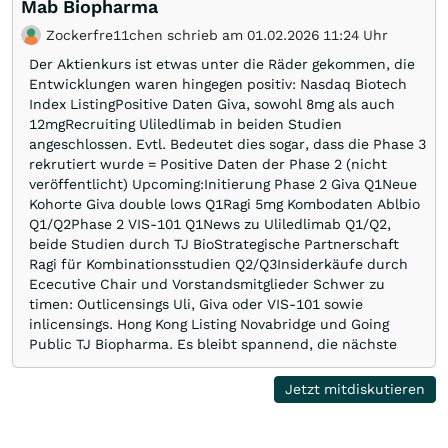
Mab Biopharma
Zockerfre11chen schrieb am 01.02.2026 11:24 Uhr
Der Aktienkurs ist etwas unter die Räder gekommen, die
Entwicklungen waren hingegen positiv: Nasdaq Biotech
Index ListingPositive Daten Giva, sowohl 8mg als auch
12mgRecruiting Uliledlimab in beiden Studien
angeschlossen. Evtl. Bedeutet dies sogar, dass die Phase 3
rekrutiert wurde = Positive Daten der Phase 2 (nicht
veröffentlicht) Upcoming:Initierung Phase 2 Giva Q1Neue
Kohorte Giva double lows Q1Ragi 5mg Kombodaten Ablbio
Q1/Q2Phase 2 VIS-101 Q1News zu Uliledlimab Q1/Q2,
beide Studien durch TJ BioStrategische Partnerschaft
Ragi für Kombinationsstudien Q2/Q3Insiderkäufe durch
Ececutive Chair und Vorstandsmitglieder Schwer zu
timen: Outlicensings Uli, Giva oder VIS-101 sowie
inlicensings. Hong Kong Listing Novabridge und Going
Public TJ Biopharma. Es bleibt spannend, die nächste
Monate dürften ordentlich Feuer in die Aktie bringen.
Jetzt mitdiskutieren