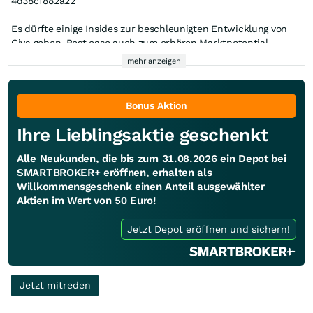
4d38cf882a22
Es dürfte einige Insides zur beschleunigten Entwicklung von
Giva geben, Best case auch zum erhören Marktpotential.
Analysten hatten bisher Peak Sales von 2,7 Milliarden in den
mehr anzeigen
Raum gestellt, Ich komme in einer Überschlagsrechnung durch
Ich hoffe zudem um einige Kommentare zum Chinatrial Uli
die neuen Indikationen auf ca. 4,7 Milliarden zzgl. den IITs.
durch TJ Biopharma und zu den erweiterten Kohorten mit Ragi
Bonus Aktion
durch ABL Bio. Schauen wir mal.
Ihre Lieblingsaktie geschenkt
Alle Neukunden, die bis zum 31.08.2026 ein Depot bei
SMARTBROKER+ eröffnen, erhalten als
Willkommensgeschenk einen Anteil ausgewählter
Aktien im Wert von 50 Euro!
Jetzt Depot eröffnen und sichern!
Jetzt mitreden