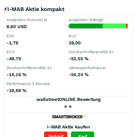
⚡I-MAB Aktie kompakt
Analysten-Kursziel Ø
Analysten-Ratings
8,60
USD
KGV
KUV
-1,76
38,00
KCV
Durchschnittsrendite 5J
-49,75
-52,55
%
Durchschnittsrendite 3J
Jahresperformance
-14,16
%
-54,24
%
Performance 3 Monate
-19,68
%
wallstreetONLINE Bewertung
⭐
⭐
I-MAB
Aktie kaufen
Verkauf
Kauf