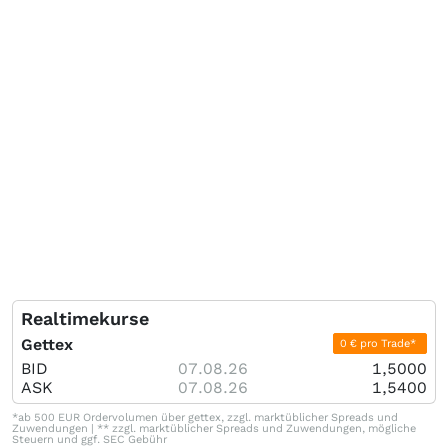
Realtimekurse
Gettex
0 € pro Trade*
BID
07.08.26
1,5000
ASK
07.08.26
1,5400
*ab 500 EUR Ordervolumen über gettex, zzgl. marktüblicher Spreads und
Zuwendungen | ** zzgl. marktüblicher Spreads und Zuwendungen, mögliche
Steuern und ggf. SEC Gebühr