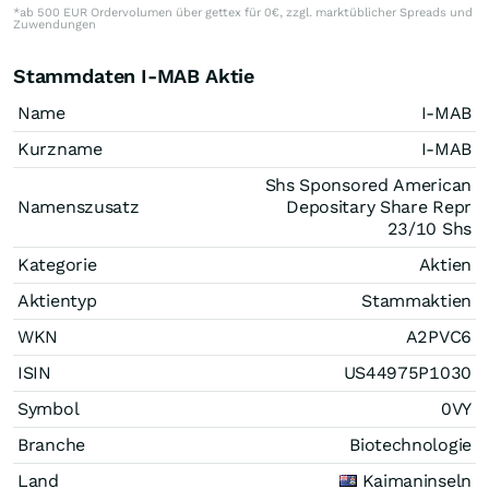
*ab 500 EUR Ordervolumen über gettex für 0€, zzgl. marktüblicher Spreads und
Zuwendungen
Stammdaten I-MAB Aktie
Name
I-MAB
Kurzname
I-MAB
Shs Sponsored American
Namenszusatz
Depositary Share Repr
23/10 Shs
Kategorie
Aktien
Aktientyp
Stammaktien
WKN
A2PVC6
ISIN
US44975P1030
Symbol
0VY
Branche
Biotechnologie
Land
Kaimaninseln