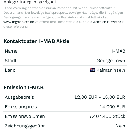
Anlagestrategien geeignet.
Diese Werbung richtet sich nur an Personen mit Wohn-/Geschäftssitz in
Deutschland. Der jeweilige Basisprospekt, etwaige Nachträge, die Endgültigen
Bedingungen sowie das maßgebliche Basisinformationsblatt sind auf
www.ingmarkets.de
veröffentlicht. Beachten Sie auch die
weiteren Hinweise
zu
dieser Werbung.
Kontaktdaten I-MAB Aktie
Name
I-MAB
Stadt
George Town
Land
Kaimaninseln
Emission I-MAB
Ausgabepreis
12,00
EUR
- 15,00
EUR
Emissionspreis
14,000
EUR
Emissionsvolumen
7.407.400
Stück
Zeichnungsgebühr
Nein