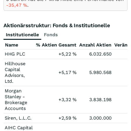
-35,47
%
.
Aktionärsstruktur: Fonds & Institutionelle
Institutionelle
Fonds
Name
% Aktien Gesamt
Anzahl Aktien
Veränd
HHG PLC
+5,22
%
6.032.650
Hillhouse
Capital
+5,17
%
5.980.568
Advisors,
Ltd.
Morgan
Stanley -
+3,32
%
3.838.198
Brokerage
Accounts
Siren, L.L.C.
+2,59
%
3.000.000
AIHC Capital