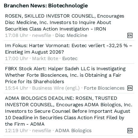
Branchen News: Biotechnologie
ROSEN, SKILLED INVESTOR COUNSEL, Encourages
Disc Medicine, Inc. Investors to Inquire About
Securities Class Action Investigation - IRON
17:08 Uhr · newsfile ·
Disc Medicine
Im Fokus: Harter Vormonat: Evotec verliert -32,25 % –
Einstieg im August 2026?
17:00 Uhr · Markt Bote ·
Evotec
FBRX Stock Alert: Halper Sadeh LLC is Investigating
Whether Forte Biosciences, Inc. is Obtaining a Fair
Price for its Shareholders
15:54 Uhr · Business Wire (engl.) ·
Forte Biosciences
ADMA BIOLOGICS DEADLINE: ROSEN, TRUSTED
INVESTOR COUNSEL, Encourages ADMA Biologics, Inc.
Investors to Secure Counsel Before Important August
10 Deadline in Securities Class Action First Filed by
the Firm - ADMA
12:19 Uhr · newsfile ·
ADMA Biologics