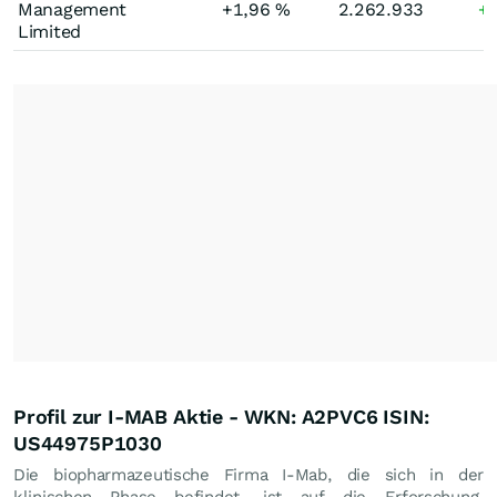
Management
+1,96
%
2.262.933
+
Limited
Profil zur I-MAB Aktie - WKN: A2PVC6 ISIN:
US44975P1030
Die biopharmazeutische Firma I-Mab, die sich in der
klinischen Phase befindet, ist auf die Erforschung,