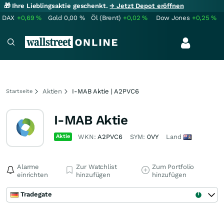
🎁 Ihre Lieblingsaktie geschenkt.
→ Jetzt Depot eröffnen
DAX
+0,69
%
Gold
0,00
%
Öl (Brent)
+0,02
%
Dow Jones
+0,25
%
Aktien
I-MAB Aktie | A2PVC6
Startseite
I-MAB Aktie
Aktie
WKN:
A2PVC6
SYM:
0VY
Land
Alarme
Zur Watchlist
Zum Portfolio
einrichten
hinzufügen
hinzufügen
Tradegate