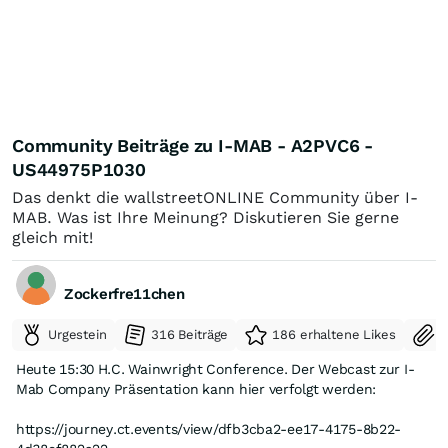
Community Beiträge zu I-MAB - A2PVC6 -
US44975P1030
Das denkt die wallstreetONLINE Community über I-
MAB. Was ist Ihre Meinung? Diskutieren Sie gerne
gleich mit!
Zockerfre11chen
Urgestein
316 Beiträge
186 erhaltene Likes
S
Heute 15:30 H.C. Wainwright Conference. Der Webcast zur I-
Mab Company Präsentation kann hier verfolgt werden:
https://journey.ct.events/view/dfb3cba2-ee17-4175-8b22-