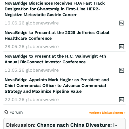
NovaBridge Biosciences Receives FDA Fast Track
Designation for Givastomig in First-Line HER2-
Negative Metastatic Gastric Cancer
16.06.26
globenewswire
NovaBridge to Present at the 2026 Jefferies Global
Healthcare Conference
28.05.26
globenewswire
NovaBridge to Present at the H.C. Wainwright 4th
Annual BioConnect Investor Conference
12.05.26
globenewswire
NovaBridge Appoints Mark Hagler as President and
Chief Commercial Officer to Advance Commercial
Strategy and Maximize Pipeline Value
22.04.26
globenewswire
Forum
weitere Diskussionen »
Diskussion:
Chance nach China Divesture: I-