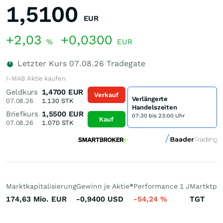
1,5100
EUR
+2,03
+0,0300
%
EUR
Letzter Kurs
07.08.26
Tradegate
I-MAB Aktie kaufen
Geldkurs
1,4700
EUR
Verkauf
Verlängerte
07.08.26
1.130
STK
Handelszeiten
Briefkurs
1,5500
EUR
07:30 bis 23:00 Uhr
Kauf
07.08.26
1.070
STK
Marktkapitalisierung
Gewinn je Aktie
*
Performance 1 J
Martktpla
174,63 Mio.
EUR
-0,9400
USD
-54,24
%
TGT