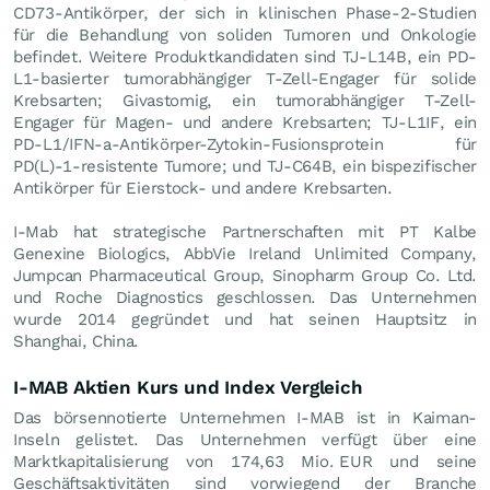
CD73-Antikörper, der sich in klinischen Phase-2-Studien
für die Behandlung von soliden Tumoren und Onkologie
befindet. Weitere Produktkandidaten sind TJ-L14B, ein PD-
L1-basierter tumorabhängiger T-Zell-Engager für solide
Krebsarten; Givastomig, ein tumorabhängiger T-Zell-
Engager für Magen- und andere Krebsarten; TJ-L1IF, ein
PD-L1/IFN-a-Antikörper-Zytokin-Fusionsprotein für
PD(L)-1-resistente Tumore; und TJ-C64B, ein bispezifischer
Antikörper für Eierstock- und andere Krebsarten.
I-Mab hat strategische Partnerschaften mit PT Kalbe
Genexine Biologics, AbbVie Ireland Unlimited Company,
Jumpcan Pharmaceutical Group, Sinopharm Group Co. Ltd.
und Roche Diagnostics geschlossen. Das Unternehmen
wurde 2014 gegründet und hat seinen Hauptsitz in
Shanghai, China.
I-MAB Aktien Kurs und Index Vergleich
Das börsennotierte Unternehmen I-MAB ist in Kaiman-
Inseln gelistet. Das Unternehmen verfügt über eine
Marktkapitalisierung von 174,63 Mio.
EUR
und seine
Geschäftsaktivitäten sind vorwiegend der Branche