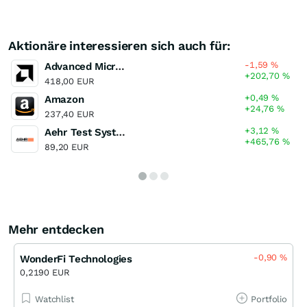
Aktionäre interessieren sich auch für:
-1,59
%
Advanced Micro Devices
+202,70
%
418,00 EUR
+0,49
%
Amazon
+24,76
%
237,40 EUR
+3,12
%
Aehr Test Systems
+465,76
%
89,20 EUR
Mehr entdecken
-0,90
%
WonderFi Technologies
0,2190 EUR
Watchlist
Portfolio