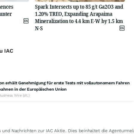
mences
Spark Intersects up to 85 g/t Ga2O3 and
ounter
1.20% TREO, Expanding Arapaima
Mineralization to 4.4 km E-W by 1.5 km
N-S
zu IAC
ion erhält Genehmigung für erste Tests mit vollautonomem Fahren
bahnen in der Europäischen Union
Business Wire (dt.)
s und Nachrichten zur IAC Aktie. Dies beinhaltet die Agenturme