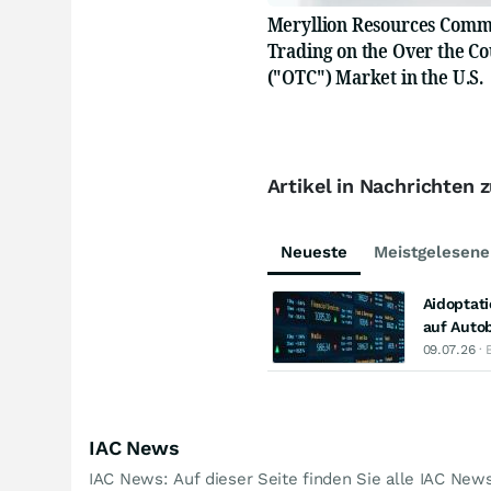
Meryllion Resources Com
Trading on the Over the C
("OTC") Market in the U.S.
Artikel in Nachrichten 
Neueste
Meistgelesene
Aidoptat
auf Auto
09.07.26
· 
IAC News
IAC News: Auf dieser Seite finden Sie alle IAC New