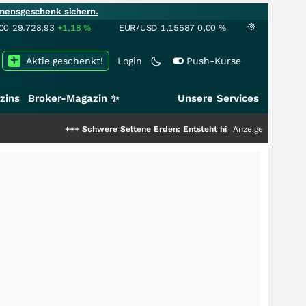
mensgeschenk sichern.
00
29.728,93
+1,18
%
EUR/USD
1,15587
0,00
%
Aktie geschenkt!
Login
Push-Kurse
zins
Broker-Magazin ✨
Unsere Services
+++
Schwere Seltene Erden: Entsteht hier die nächste Milliardenstory
Anzeige