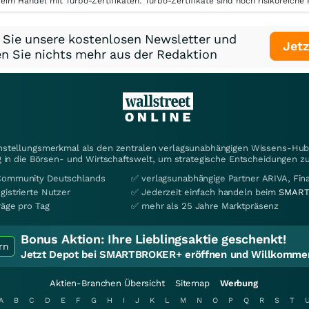
eim Handel mit Turbo-Zertifikaten. Turbo-Zertifikate sind hoch risikoreiche P
 Sie unsere kostenlosen Newsletter und
Jetz
n Sie nichts mehr aus der Redaktion
instellungsmerkmal als den zentralen verlagsunabhängigen Wissens-Hub 
 in die Börsen- und Wirtschaftswelt, um strategische Entscheidungen zu
Community Deutschlands
✅ verlagsunabhängige Partner ARIVA, Fi
gistrierte Nutzer
✅ Jederzeit einfach handeln beim
SMART
räge pro Tag
✅ mehr als 25 Jahre Marktpräsenz
Bonus Aktion:
Ihre Lieblingsaktie geschenkt!
rn
Jetzt Depot bei SMARTBROKER+ eröffnen und Willkommen
Aktien-Branchen Übersicht
Sitemap
Werbung
A
B
C
D
E
F
G
H
I
J
K
L
M
N
O
P
Q
R
S
T