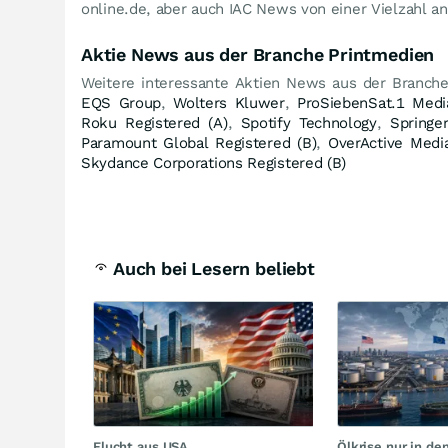
online.de, aber auch IAC News von einer Vielzahl a
Aktie News aus der Branche Printmedien
Weitere interessante Aktien News aus der Branch
EQS Group
,
Wolters Kluwer
,
ProSiebenSat.1 Medi
Roku Registered (A)
,
Spotify Technology
,
Springe
Paramount Global Registered (B)
,
OverActive Medi
Skydance Corporations Registered (B)
Auch bei Lesern beliebt
Flucht aus USA
Ölkrise nur in de