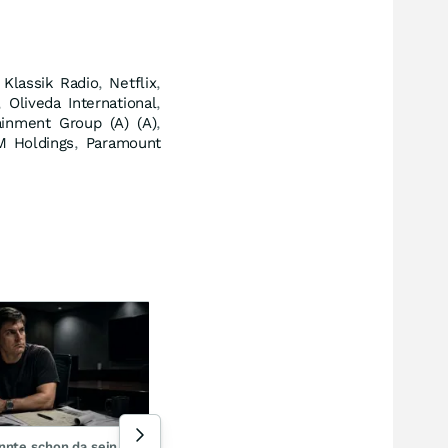
,
Klassik Radio
,
Netflix
,
,
Oliveda International
,
ainment Group (A) (A)
,
M Holdings
,
Paramount
Chin
Tru
US-Senat stimmt für Gesetz
wir
zu Russland-Sanktionen
zum
gestern 22:40
04.0
nnte schon da sein