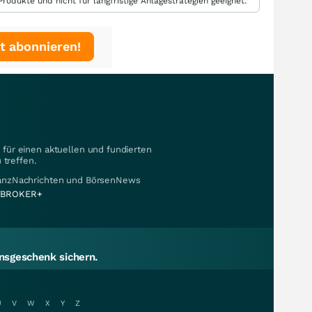
rodukte und nicht für langfristige Anlagestrategien geeignet.
t abonnieren!
für einen aktuellen und fundierten
 treffen.
nanzNachrichten und BörsenNews
BROKER+
sgeschenk sichern.
U
V
W
X
Y
Z