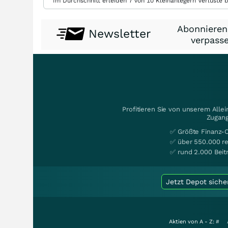
Im Durchschnitt erleiden 7 von 10 Kleinanlegern Verluste b
Abonnieren
Newsletter
verpasse
Profitieren Sie von unserem Alle
Zugang
✅ Größte Finanz-
✅ über 550.000 re
✅ rund 2.000 Beit
Jetzt Depot siche
Aktien von A - Z:
#