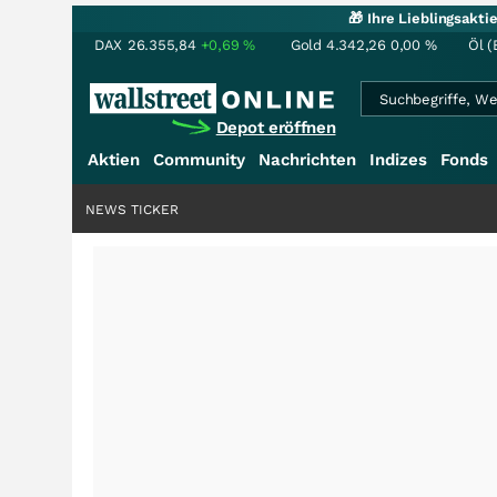
🎁 Ihre Lieblingsakt
DAX
26.355,84
+0,69
%
Gold
4.342,26
0,00
%
Öl (
Depot eröffnen
Aktien
Community
Nachrichten
Indizes
Fonds
NEWS TICKER