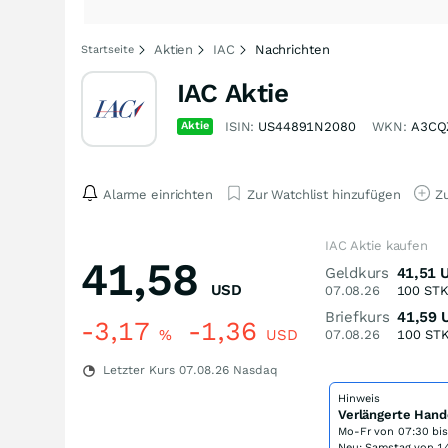
Aktien
IAC
Nachrichten
Startseite
IAC Aktie
Aktie
ISIN:
US44891N2080
WKN:
A3CQ
Alarme einrichten
Zur Watchlist hinzufügen
Zu
IAC Aktie kaufen
41,58
Geldkurs
41,51
USD
07.08.26
100
ST
Briefkurs
41,59
-3,17
-1,36
%
USD
07.08.26
100
ST
Letzter Kurs
07.08.26
Nasdaq
Hinweis
Verlängerte Hand
Mo-Fr von
07:30 bi
Neu: Samstag von 14