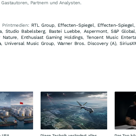
n Gastautoren, Partnern und Analysten.
e Printmedien:
RTL Group
,
Effecten-Spiegel
,
Effecten-Spiegel
a
,
Studio Babelsberg
,
Bastei Luebbe
,
Aspermont
,
S&P Global
r Nature
,
Enthusiast Gaming Holdings
,
Tencent Music Entert
a
,
Universal Music Group
,
Warner Bros. Discovery (A)
,
SiriusX
n USA
Diese Technik verändert alles
Das Top kö