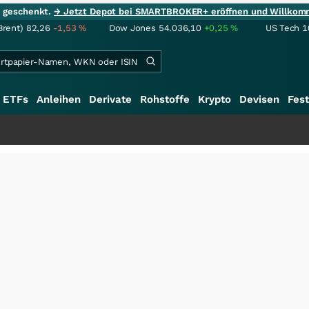
ie geschenkt.
→ Jetzt Depot bei SMARTBROKER+ eröffnen und Willkom
Brent)
82,26
-1,53
%
Dow Jones
54.036,10
+0,25
%
US Tech 1
ETFs
Anleihen
Derivate
Rohstoffe
Krypto
Devisen
Fest