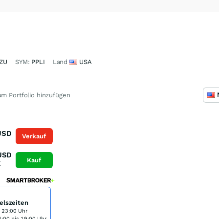
ZU
SYM:
PPLI
Land
USA
m Portfolio hinzufügen
USD
Verkauf
K
USD
Kauf
K
elszeiten
s 23:00 Uhr
:00 bis 19:00 Uhr