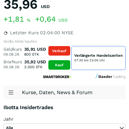
35,96
USD
+1,81
+0,64
%
USD
Letzter Kurs
02:04:00
NYSE
Ibotta Aktie kaufen
Geldkurs
35,91
USD
Verkauf
06.08.26
800
STK
Verlängerte Handelszeiten
07:30 bis 23:00 Uhr
Briefkurs
35,92
USD
Kauf
06.08.26
2.000
STK
Kurse, Daten, News & Forum
Ibotta Insidertrades
Jahr
Alle