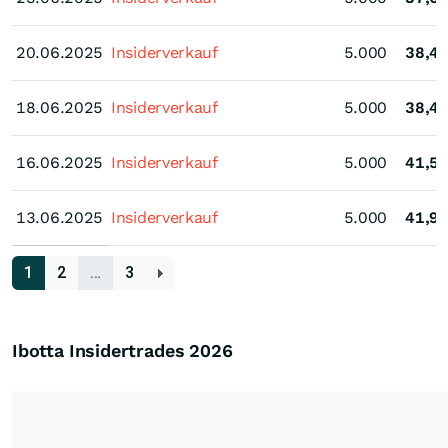
20.06.2025
20.06.2025
Insiderverkauf
5.000
38,4
18.06.2025
18.06.2025
Insiderverkauf
5.000
38,4
16.06.2025
16.06.2025
Insiderverkauf
5.000
41,5
13.06.2025
13.06.2025
Insiderverkauf
5.000
41,9
1
2
…
3
Ibotta Insidertrades
2026