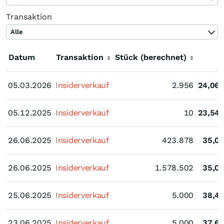
Transaktion
Alle
Datum
Transaktion
Stück (berechnet)
K
05.03.2026
05.03.2026
Insiderverkauf
2.956
24,06
05.12.2025
05.12.2025
Insiderverkauf
10
23,54
26.06.2025
26.06.2025
Insiderverkauf
423.878
35,0
26.06.2025
26.06.2025
Insiderverkauf
1.578.502
35,0
25.06.2025
25.06.2025
Insiderverkauf
5.000
38,4
23.06.2025
23.06.2025
Insiderverkauf
5.000
37,6