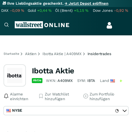
🎁 Ihre Lieblingsaktie geschenkt.
→ Jetzt Depot eröffnen
DAX
-0,09
%
Gold
+0,44
%
Öl (Brent)
+5,15
%
Dow Jones
-0,92
%
Aktien
Ibotta Aktie | A409MX
Insidertrades
Startseite
Ibotta Aktie
Aktie
WKN:
A409MX
SYM:
IBTA
Land
Alarme
Zur Watchlist
Zum Portfolio
einrichten
hinzufügen
hinzufügen
NYSE