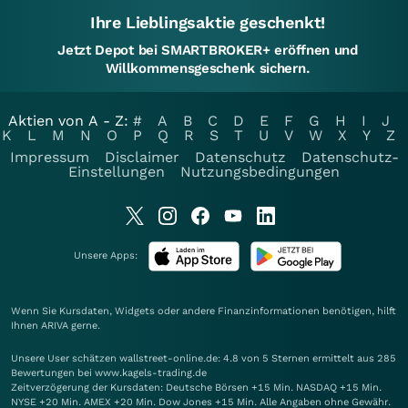
Ihre Lieblingsaktie geschenkt!
Jetzt Depot bei SMARTBROKER+ eröffnen und
Willkommensgeschenk sichern.
Aktien von A - Z:
#
A
B
C
D
E
F
G
H
I
J
K
L
M
N
O
P
Q
R
S
T
U
V
W
X
Y
Z
Impressum
Disclaimer
Datenschutz
Datenschutz-
Einstellungen
Nutzungsbedingungen
Unsere Apps:
Wenn Sie Kursdaten, Widgets oder andere Finanzinformationen benötigen, hilft
Ihnen
ARIVA
gerne.
Unsere User schätzen wallstreet-online.de: 4.8 von 5 Sternen ermittelt aus 285
Bewertungen bei www.kagels-trading.de
Zeitverzögerung der Kursdaten: Deutsche Börsen +15 Min. NASDAQ +15 Min.
NYSE +20 Min. AMEX +20 Min. Dow Jones +15 Min. Alle Angaben ohne Gewähr.